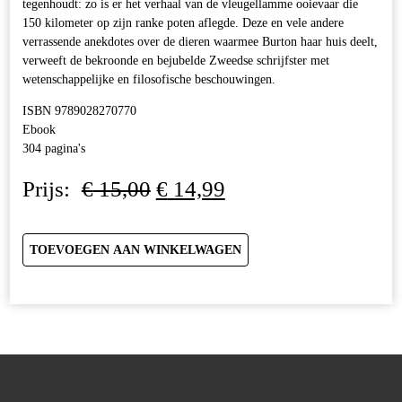
tegenhoudt: zo is er het verhaal van de vleugellamme ooievaar die
150 kilometer op zijn ranke poten aflegde. Deze en vele andere
verrassende anekdotes over de dieren waarmee Burton haar huis deelt,
verweeft de bekroonde en bejubelde Zweedse schrijfster met
wetenschappelijke en filosofische beschouwingen.
ISBN 9789028270770
Ebook
304 pagina's
Oorspronkelijke
Huidige
Prijs:
€
15,00
€
14,99
prijs
prijs
was:
is:
€ 15,00.
€ 14,99.
TOEVOEGEN AAN WINKELWAGEN