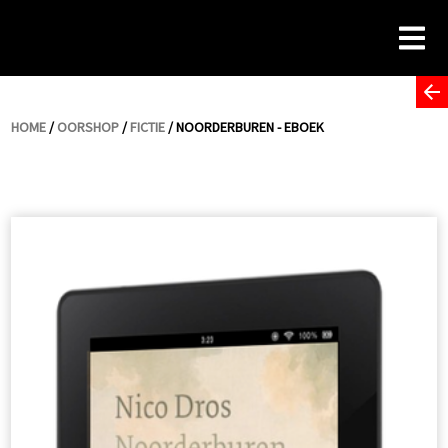
Skip
to
content
HOME
/
OORSHOP
/
FICTIE
/ NOORDERBUREN - EBOEK