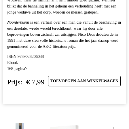
vrouwen, maar de mannen zijn hem minder goed gezind. Wanneer
blijkt dat de banneling in het geheim een verhouding heeft met een
jonge weduwe uit het dorp, worden de messen geslepen.
Noorderburen
is een verhaal over een man die vanuit de beschaving in
een desolate, wrede wereld terechtkomt, waar hij door alle
beproevingen boven zichzelf zal uitstijgen. Nico Dros debuteerde in
1991 met deze sfeervolle historische roman die het jaar daarop werd
genomineerd voor de AKO-literatuurprijs.
ISBN 9789028206038
Ebook
168 pagina's
Prijs:
€
7,99
TOEVOEGEN AAN WINKELWAGEN