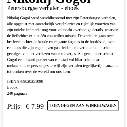
Petersburgse verhalen - eboek
Nikolaj Gogol werd wereldberoemd met zijn Petersburgse verhalen,
alle opgedist met aanstekelijk vertelplezier en rijkelijk voorzien van
zijn unieke kenmerk: oog voor volmaakt overbodige details, waarvan
de liefhebber er niet één zou willen missen. De verhalen gaan over
het leven achter de koude en elegante façades in de hoofdstad, over
een neus die zijn eigen leven gaat leiden en over de dramatische
gevolgen van het verliezen van een overjas. Als geen ander schetst
Gogol een absurd portret van een stad vol hilarische maar
melancholieke personages terwijl zijn verhalen tegelijkertijd aanzetten
tot denken over de wereld om ons heen.
ISBN 9789028251090
Ebook
240 pagina's
Prijs:
€
7,99
TOEVOEGEN AAN WINKELWAGEN