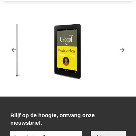
Nikolaj Gogol
Nikolaj Gogol
werken – 1
Petersburgse 
Blijf op de hoogte, ontvang onze
novellen.
Dode zielen - eboek.
eboek.
nieuwsbrief.
Oorspronkelijke
Huidige
€
10,00
€
9,99
€
7,99
prijs
prijs