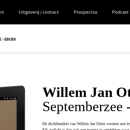
rs
Uitgeverij / contact
Prospectus
Podcast
 - EBOEK
Willem Jan O
Septemberzee 
De dichtbundels van Willem Jan Otten vormen een le
Elk gedicht is dan ook een poging te ontdekken waar d