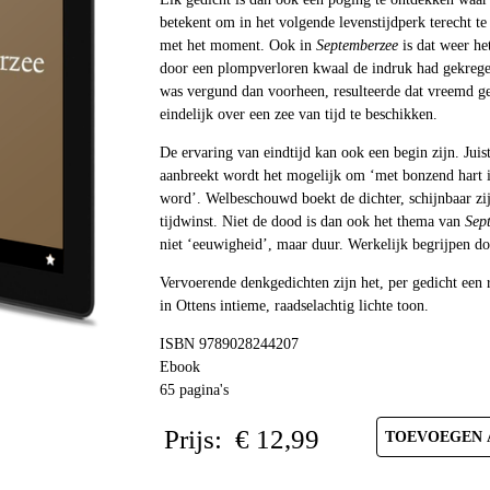
betekent om in het volgende levenstijdperk terecht te
met het moment. Ook in
Septemberzee
is dat weer he
door een plompverloren kwaal de indruk had gekreg
was vergund dan voorheen, resulteerde dat vreemd ge
eindelijk over een zee van tijd te beschikken.
De ervaring van eindtijd kan ook een begin zijn. Juist 
aanbreekt wordt het mogelijk om ‘met bonzend hart i
word’. Welbeschouwd boekt de dichter, schijnbaar zi
tijdwinst. Niet de dood is dan ook het thema van
Sep
niet ‘eeuwigheid’, maar duur. Werkelijk begrijpen doe
Vervoerende denkgedichten zijn het, per gedicht een 
in Ottens intieme, raadselachtig lichte toon.
ISBN 9789028244207
Ebook
65 pagina's
Prijs:
€
12,99
TOEVOEGEN 