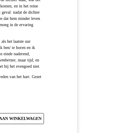
 komen, en in het reine
t geval: nadat de dichter
en dat hem minder leven
noeg in de ervaring
als het laatste uur
k ben/ te horen en ik
jn einde naderend,
temberzee
, maar tijd; en
t hij het evengoed niet.
reden van het hart. Gezet
AAN WINKELWAGEN