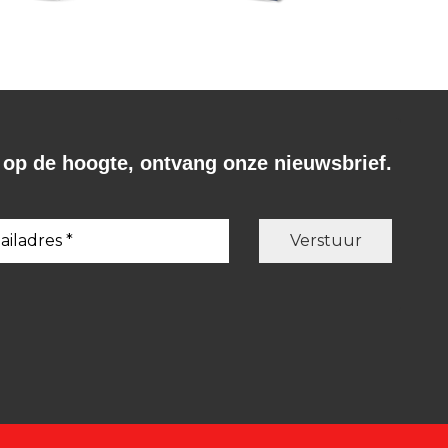
f op de hoogte, ontvang onze nieuwsbrief.
en
Willem Jan Otten
Willem Jan Otten
Genadeklap.
Septemberze
€
19,99
€
19,99
BESTEL
BESTEL