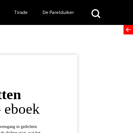
Search
Tirade
De Parelduiker
for:
tten
- eboek
vensgang in gedichten.
e dichter staat, wat het