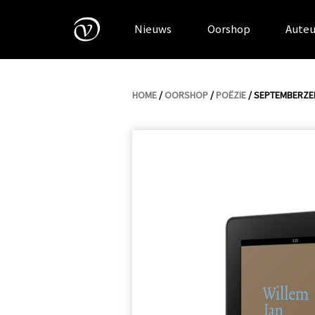
Skip
to
Nieuws
Oorshop
Auteu
content
HOME
/
OORSHOP
/
POËZIE
/ SEPTEMBERZEE