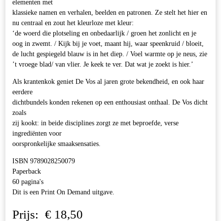
elementen met
klassieke namen en verhalen, beelden en patronen. Ze stelt het hier en
nu centraal en zout het kleurloze met kleur:
‘de woerd die plotseling en onbedaarlijk / groen het zonlicht en je
oog in zwemt. / Kijk bij je voet, maant hij, waar speenkruid / bloeit,
de lucht gespiegeld blauw is in het diep. / Voel warmte op je neus, zie
’t vroege blad/ van vlier. Je keek te ver. Dat wat je zoekt is hier.’
Als krantenkok geniet De Vos al jaren grote bekendheid, en ook haar
eerdere
dichtbundels konden rekenen op een enthousiast onthaal. De Vos dicht
zoals
zij kookt: in beide disciplines zorgt ze met beproefde, verse
ingrediënten voor
oorspronkelijke smaaksensaties.
ISBN 9789028250079
Paperback
60 pagina's
Dit is een Print On Demand uitgave.
Prijs:
€
18,50