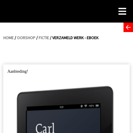
Skip
to
content
HOME
/
OORSHOP
/
FICTIE
/ VERZAMELD WERK - EBOEK
Aanbieding!