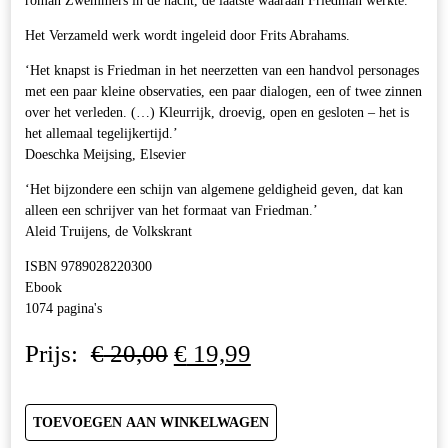
roman Zwemmers in de nacht, de laatste waaraan Friedman werkte.
Het Verzameld werk wordt ingeleid door Frits Abrahams.
‘Het knapst is Friedman in het neerzetten van een handvol personages
met een paar kleine observaties, een paar dialogen, een of twee zinnen
over het verleden. (…) Kleurrijk, droevig, open en gesloten – het is
het allemaal tegelijkertijd.’
Doeschka Meijsing, Elsevier
‘Het bijzondere een schijn van algemene geldigheid geven, dat kan
alleen een schrijver van het formaat van Friedman.’
Aleid Truijens, de Volkskrant
ISBN 9789028220300
Ebook
1074 pagina's
Oorspronkelijke
Huidige
Prijs:
€
20,00
€
19,99
prijs
prijs
was:
is:
€ 20,00.
€ 19,99.
TOEVOEGEN AAN WINKELWAGEN