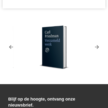
Carl Friedman
Carl Friedman
Blijf op de hoogte, ontvang onze
 vol.
Verzameld werk.
Tralievader - 
nieuwsbrief.