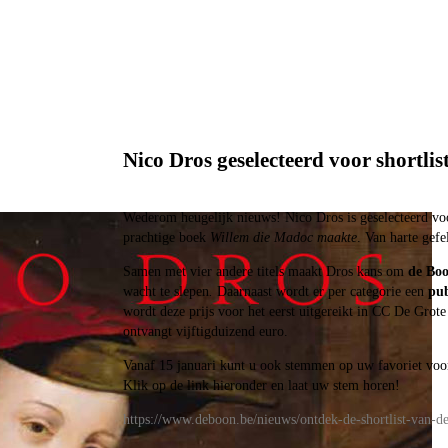
Nico Dros geselecteerd voor shortli
Wederom heugelijk nieuws! Nico Dros is geselecteerd voo
prachtige boek
Willem die Madoc maakte
. Van harte gefe
Samen met vier andere titels maakt Dros kans om
de Boo
wacht te slepen
.
Daarnaast wordt er per categorie een
pub
wordt deze prijs voor het eerst uitgereikt in CC De Grot
ontvangt vijftigduizend euro.
Vanaf 15 januari kunt u ook stemmen op uw favoriet voor
Klik op de link hieronder en laat uw stem horen!
https://www.deboon.be/nieuws/ontdek-de-shortlist-van-d