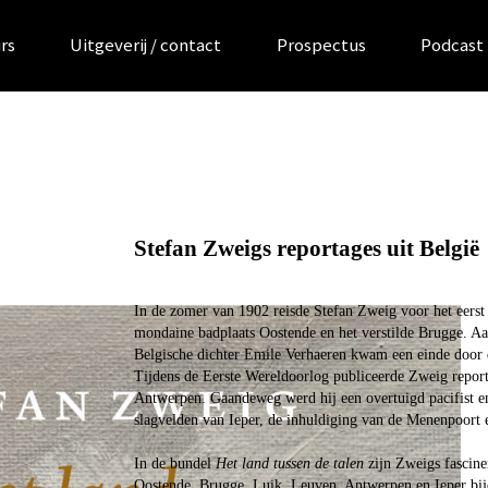
rs
Uitgeverij / contact
Prospectus
Podcast
Stefan Zweigs reportages uit België
In de zomer van 1902 reisde Stefan Zweig voor het eerst 
mondaine badplaats Oostende en het verstilde Brugge. Aa
Belgische dichter Emile Verhaeren kwam een einde door d
Tijdens de Eerste Wereldoorlog publiceerde Zweig repor
Antwerpen. Gaandeweg werd hij een overtuigd pacifist en 
slagvelden van Ieper, de inhuldiging van de Menenpoort 
In de bundel
Het land tussen de talen
zijn Zweigs fasciner
Oostende, Brugge, Luik, Leuven, Antwerpen en Ieper bije