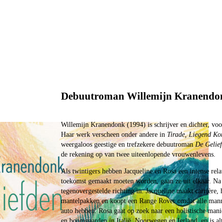
Debuutroman Willemijn Kranendon
Willemijn Kranendonk (1994) is schrijver en dichter, voo
Haar werk verscheen onder andere in
Tirade,
Liegend Ko
weergaloos geestige en trefzekere debuutroman
De Gelie
de rekening op van twee uiteenlopende vrouwenlevens.
Als twintigers hebben Jacqueline en Rosa een intense rela
toekomst gemaakt moeten worden, gaan ze uit elkaar. Na 
tegenovergestelde richting in. Jacqueline maakt carrière, h
mantelpakken en koopt een Range Rover omdat alle mann
auto hebben. Rosa gaat op zoek naar een holistische mani
en boomgaarden in Italië, Noorwegen en Ierland, en is alti