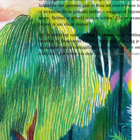
Jacqueline met pensioen gaat en Rosa het zwerven moe is,
of de keuzes die ze gemaakt hebben – weggaan of blijven,
waren. Hebben ze geleefd zoals ze wilden? Zijn ze veran
blijven ze aan elkaar denken?
De Geliefden
ligt vanaf
vrijdag 28 januari
in de boekhan
bestellen bij Boekhandel Hijman Ongerijmd, dan krijg je 
inpakpapier met de omslagillustratie erop én kun je er ee
schrijven. Lees verder via deze link:
https://www.hijman