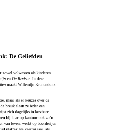
k: De Geliefden
r zowel volwassen als kinderen.
nijn
en
De Revisor
. In deze
fden
maakt Willemijn Kranendonk
tie, maar als er keuzes over de
de breuk slaan ze ieder een
ijst zich dagelijks in kostbare
en bij haar op kantoor ook zo’n
er van leven, werkt op boerderijen
jd platzak.Na veertig jaar, als