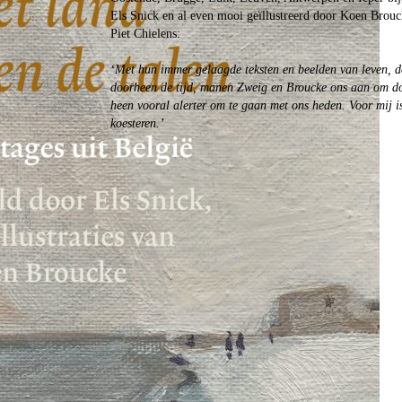
Els Snick en al even mooi geïllustreerd door Koen Brou
Piet Chielens:
‘Met hun immer gelaagde teksten en beelden van leven, d
doorheen de tijd, manen Zweig en Broucke ons aan om do
heen vooral alerter om te gaan met ons heden. Voor mij is
koesteren.’