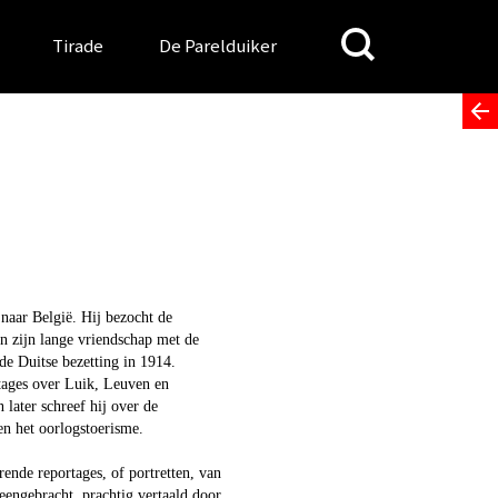
Search
Tirade
De Parelduiker
for:
naar België. Hij bezocht de
n zijn lange vriendschap met de
e Duitse bezetting in 1914.
tages over Luik, Leuven en
later schreef hij over de
en het oorlogstoerisme.
ende reportages, of portretten, van
engebracht, prachtig vertaald door