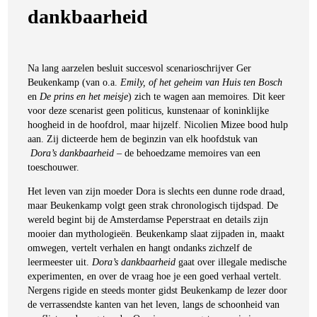
dankbaarheid
Na lang aarzelen besluit succesvol scenarioschrijver Ger
Beukenkamp (van o.a.
Emily, of het geheim van Huis ten Bosch
en
De prins en het meisje
) zich te wagen aan memoires. Dit keer
voor deze scenarist geen politicus, kunstenaar of koninklijke
hoogheid in de hoofdrol, maar hijzelf. Nicolien Mizee bood hulp
aan. Zij dicteerde hem de beginzin van elk hoofdstuk van
Dora’s dankbaarheid
– de behoedzame memoires van een
toeschouwer.
Het leven van zijn moeder Dora is slechts een dunne rode draad,
maar Beukenkamp volgt geen strak chronologisch tijdspad. De
wereld begint bij de Amsterdamse Peperstraat en details zijn
mooier dan mythologieën. Beukenkamp slaat zijpaden in, maakt
omwegen, vertelt verhalen en hangt ondanks zichzelf de
Ger Beukenkamp
leermeester uit.
Dora’s dankbaarheid
gaat over illegale medische
Dora's dankbaarheid
experimenten, en over de vraag hoe je een goed verhaal vertelt.
€
24,99
Nergens rigide en steeds monter gidst Beukenkamp de lezer door
de verrassendste kanten van het leven, langs de schoonheid van
LEES MEER