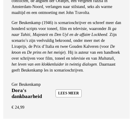
conflicten, de angsten der Oranjes, een vergeten razzia in
Amsterdam-Noord, verlangen naar stilstand, seks als warme
maaltijd en een ontmoeting met John Travolta.
Ger Beukenkamp (1946) is scenarioschrijver en schreef meer dan
honderd scripts voor toneel, film en televisie, waaronder
Ik ga
naar Tahiti
,
Majesteit
en
Den Uyl en de affaire Lockheed
. Zijn
scenario’s zijn veelvuldig bekroond, onder meer met de
Liraprijs, de Prix d’Italia en twee Gouden Kalveren (voor
De
kroon
en
De prins en het meisje
). Hij is auteur van een handboek
over schrijven voor film, toneel en televisie en van
Multatuli,
het leven van een klokkenluider in twintig dialogen
. Daarnaast
geeft Beukenkamp les in scenarioschrijven.
Ger Beukenkamp
Dora's
LEES MEER
dankbaarheid
€
24,99