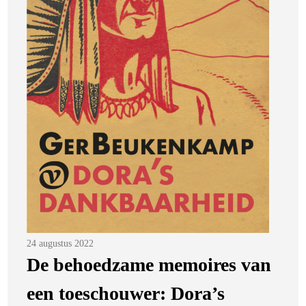
Posted
24 augustus 2022
on
De behoedzame memoires van
een toeschouwer: Dora’s