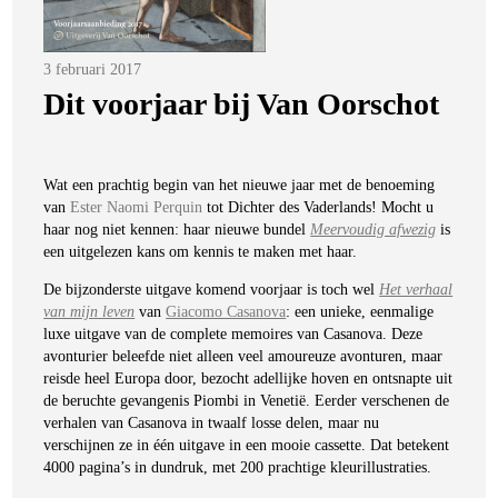
Posted
3 februari 2017
on
Dit voorjaar bij Van Oorschot
Wat een prachtig begin van het nieuwe jaar met de benoeming
van
Ester Naomi Perquin
tot Dichter des Vaderlands! Mocht u
haar nog niet kennen: haar nieuwe bundel
Meervoudig afwezig
is
een uitgelezen kans om kennis te maken met haar.
De bijzonderste uitgave komend voorjaar is toch wel
Het verhaal
van mijn leven
van
Giacomo Casanova
: een unieke, eenmalige
luxe uitgave van de complete memoires van Casanova. Deze
avonturier beleefde niet alleen veel amoureuze avonturen, maar
reisde heel Europa door, bezocht adellijke hoven en ontsnapte uit
de beruchte gevangenis Piombi in Venetië. Eerder verschenen de
verhalen van Casanova in twaalf losse delen, maar nu
verschijnen ze in één uitgave in een mooie cassette. Dat betekent
4000 pagina’s in dundruk, met 200 prachtige kleurillustraties.