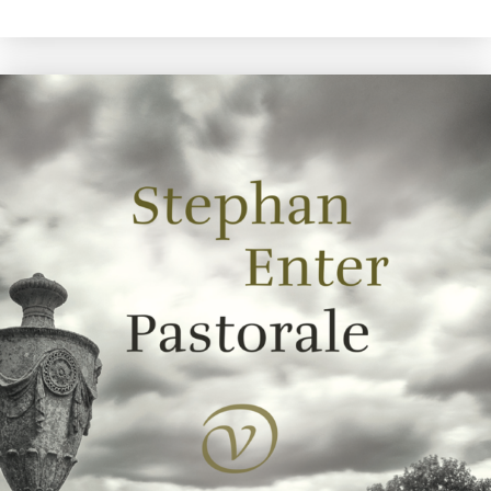
Uwe Johnson
Een jaar uit het leven van Gesine Cresspahl
€
49,50
BESTEL