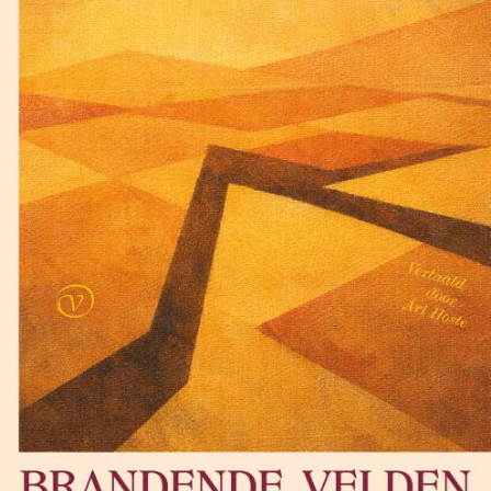
Lewis Carroll
De klopjacht op de sneer
€
17,50
BESTEL