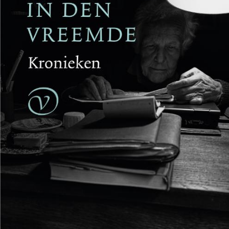
Reinhard Kaiser-Mühlecker
Brandende velden
€
27,50
BESTEL