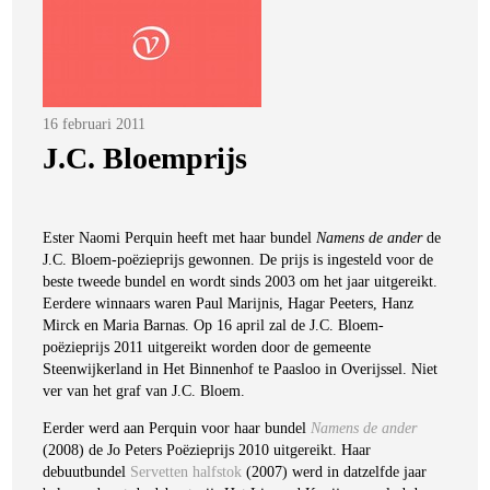
Posted
16 februari 2011
on
J.C. Bloemprijs
Ester Naomi Perquin heeft met haar bundel
Namens de ander
de
J.C. Bloem-poëzieprijs gewonnen. De prijs is ingesteld voor de
beste tweede bundel en wordt sinds 2003 om het jaar uitgereikt.
Eerdere winnaars waren Paul Marijnis, Hagar Peeters, Hanz
Mirck en Maria Barnas. Op 16 april zal de J.C. Bloem-
poëzieprijs 2011 uitgereikt worden door de gemeente
Steenwijkerland in Het Binnenhof te Paasloo in Overijssel. Niet
ver van het graf van J.C. Bloem.
Eerder werd aan Perquin voor haar bundel
Namens de ander
(2008) de Jo Peters Poëzieprijs 2010 uitgereikt. Haar
debuutbundel
Servetten halfstok
(2007) werd in datzelfde jaar