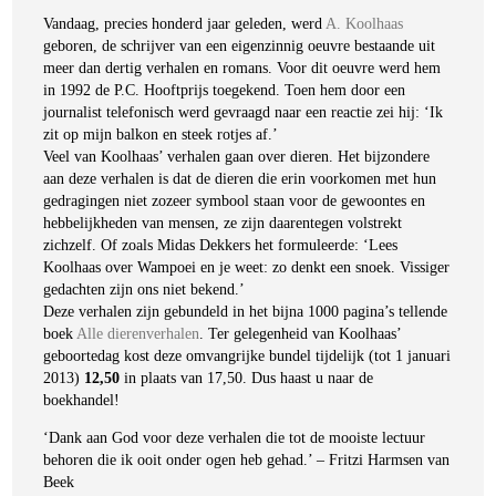
Vandaag, precies honderd jaar geleden, werd
A. Koolhaas
geboren, de schrijver van een eigenzinnig oeuvre bestaande uit
meer dan dertig verhalen en romans. Voor dit oeuvre werd hem
in 1992 de P.C. Hooftprijs toegekend. Toen hem door een
journalist telefonisch werd gevraagd naar een reactie zei hij: ‘Ik
zit op mijn balkon en steek rotjes af.’
Veel van Koolhaas’ verhalen gaan over dieren. Het bijzondere
aan deze verhalen is dat de dieren die erin voorkomen met hun
gedragingen niet zozeer symbool staan voor de gewoontes en
hebbelijkheden van mensen, ze zijn daarentegen volstrekt
zichzelf. Of zoals Midas Dekkers het formuleerde: ‘Lees
Koolhaas over Wampoei en je weet: zo denkt een snoek. Vissiger
gedachten zijn ons niet bekend.’
Deze verhalen zijn gebundeld in het bijna 1000 pagina’s tellende
boek
Alle dierenverhalen
. Ter gelegenheid van Koolhaas’
geboortedag kost deze omvangrijke bundel tijdelijk (tot 1 januari
2013)
12,50
in plaats van 17,50. Dus haast u naar de
boekhandel!
‘Dank aan God voor deze verhalen die tot de mooiste lectuur
behoren die ik ooit onder ogen heb gehad.’ – Fritzi Harmsen van
Beek