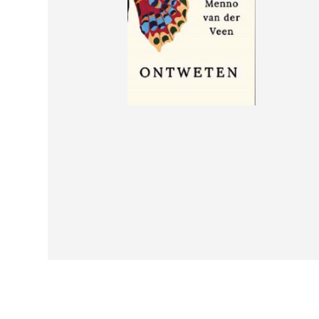
Menno van der Veen
Ontweten
€
20,00
LEES MEER