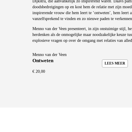
Dijkstra, die aanvankelijk zo inspirerend waren. Daavs pam
doodsbedreigingen op en kost hem de relatie met zijn moede
inspirerende vrouw die hem leert te ‘ontweten’, hem leert a
vanzelfsprekend te vinden en zo nieuwe paden te verkennen
Menno van der Veen presenteert, in zijn onstuimige stijl, 
herdenken als de onmogelijke maar noodzakelijke keuze tu
explosieve vragen op over de omgang met relaties van alled
Menno van der Veen
Ontweten
LEES MEER
€
20,00