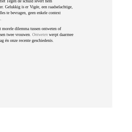
flet Tegen de schuld levert hem
r. Gelukkig is er Vigée, een raadselachtige,
lles te bevragen, geen enkele context
.
het morele dilemma tussen ontweten of
ssen twee vrouwen.
Ontweten
werpt daarmee
ag én onze recente geschiedenis.