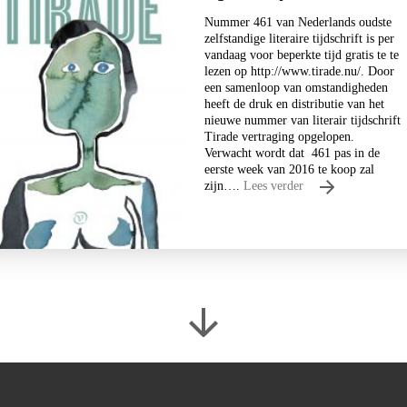
Menno van der Veen
Nummer 461 van Nederlands oudste
Ontweten.
zelfstandige literaire tijdschrift is per
vandaag voor beperkte tijd gratis te te
lezen op http://www.tirade.nu/. Door
€
20,00
een samenloop van omstandigheden
heeft de druk en distributie van het
LEES MEER
nieuwe nummer van literair tijdschrift
Tirade vertraging opgelopen.
Verwacht wordt dat 461 pas in de
eerste week van 2016 te koop zal
zijn….
Lees verder