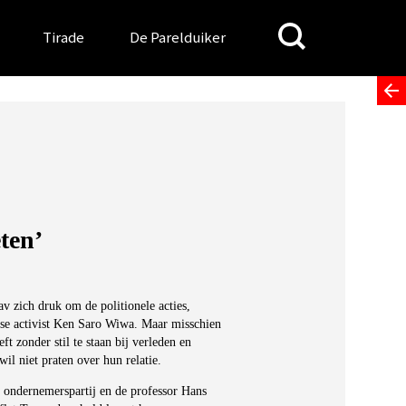
Search
Tirade
De Parelduiker
for:
ten’
 zich druk om de politionele acties,
nse activist Ken Saro Wiwa. Maar misschien
t zonder stil te staan bij verleden en
wil niet praten over hun relatie.
e ondernemerspartij en de professor Hans