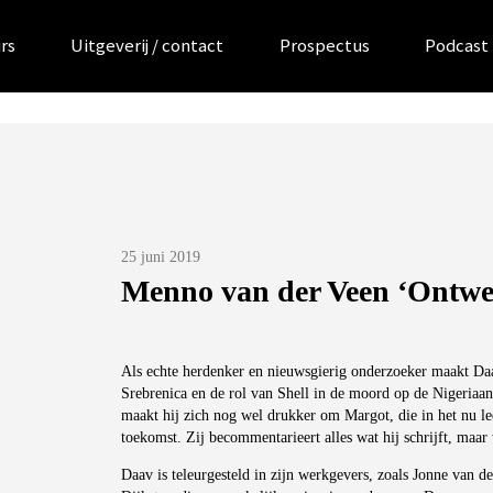
rs
Uitgeverij / contact
Prospectus
Podcast
Posted
25 juni 2019
on
Menno van der Veen ‘Ontwe
Als echte herdenker en nieuwsgierig onderzoeker maakt Daav
Srebrenica en de rol van Shell in de moord op de Nigeriaa
maakt hij zich nog wel drukker om Margot, die in het nu leef
toekomst. Zij becommentarieert alles wat hij schrijft, maar 
Daav is teleurgesteld in zijn werkgevers, zoals Jonne van d