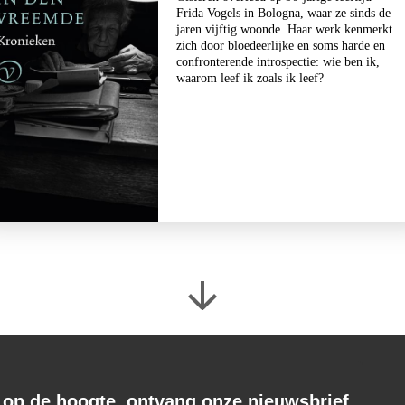
Frida Vogels in Bologna, waar ze sinds de
jaren vijftig woonde. Haar werk kenmerkt
zich door bloedeerlijke en soms harde en
Reinhard Kaiser-Mühlecker
confronterende introspectie: wie ben ik,
Brandende velden
waarom leef ik zoals ik leef?
€
27,50
BESTEL
f op de hoogte, ontvang onze nieuwsbrief.