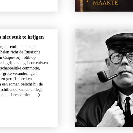
 niet stuk te krijgen
ge, onsentimentele en
halen richt de Russische
m Osipov zijn blik op
r ingrijpende gebeurtenissen
tschappelijke commotie,
Nico Dros
 – grote veranderingen
 zo geraffineerd en
Willem die Madoc maakte
in een roman belicht hij de
€
29,00
schillende kanten en legt
in de…
Lees verder
LEES MEER