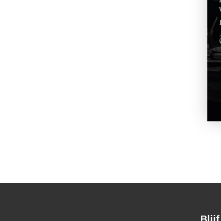
Lewis Carroll
De klopjacht op de sneer
€
17,50
BESTEL
Blij