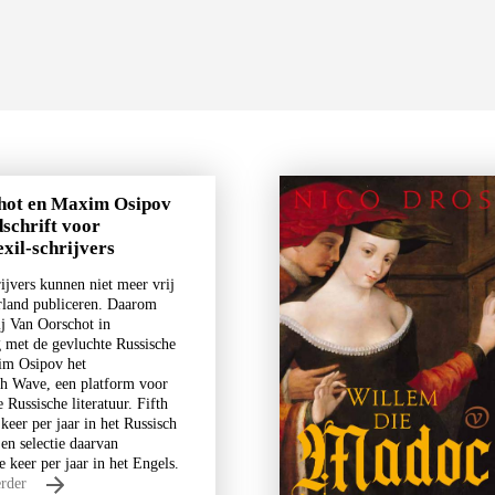
hot en Maxim Osipov
dschrift voor
exil-schrijvers
ijvers kunnen niet meer vrij
rland publiceren. Daarom
ij Van Oorschot in
met de gevluchte Russische
im Osipov het
fth Wave, een platform voor
 Russische literatuur. Fifth
keer per jaar in het Russisch
en selectie daarvan
e keer per jaar in het Engels.
erder