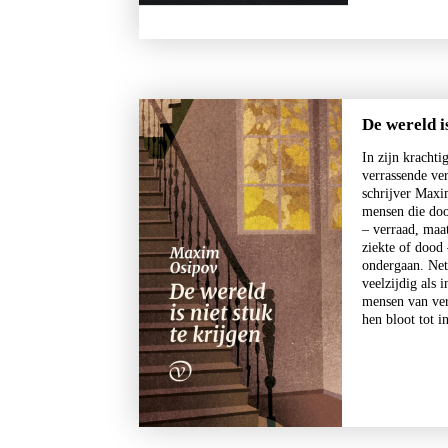
De wereld is
In zijn krachti
verrassende ver
schrijver Maxi
mensen die doo
– verraad, maa
ziekte of dood
ondergaan. Net
veelzijdig als 
mensen van ver
hen bloot tot 