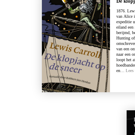
De klopj
1876. Lewi
van Alice 
expeditie 
eiland een
berijmd, b
Stephan Enter
Hunting of
omschreven
Pastorale
van een on
€
23,99
naar een o
loopt het 
BESTEL
hoedbanden
en…
Lees