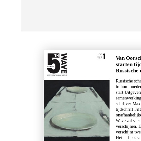
Van Oorsc
starten tij
Russische 
Russische schr
in hun moede
start Uitgever
samenwerking 
schrijver Max
tijdschrift Fi
onafhankelijke
Wave zal vier 
verschijnen. E
verschijnt twe
Het…
Lees v