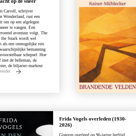
acht op de sneer
s Carroll, schrijver
in Wonderland, rust een
uit om op een afgelegen
 sneer te vangen. Een
eroemd avontuur volgt. The
 the Snark wordt wel
 als een onmogelijke reis
Tirade 503
waarschijnlijke bemanning
€
15,00
nvoorstelbaar schepsel. Hoe
af met de belleman, de
BESTEL
ier, de biljarter-markeur
 verder
Frida Vogels overleden (1930-
2026)
Gisteren overleed op 96-jarige leeftijd