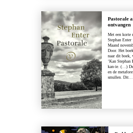
Pastorale 
ontvangen
Met een korte 
Stephan Enter 
Maand novembe
Maxim Osipov
Door. Het boek
De wereld is niet stuk te
naar dit boek,
krijgen
‘Kan Stephan E
kan-ie. (…) D
€
15,00
en de metafore
smullen. Dit
LEES MEER