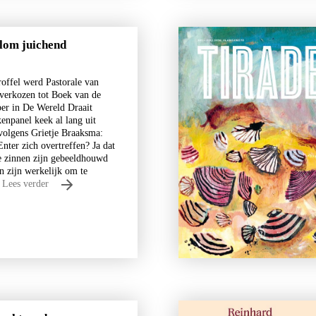
alom juichend
roffel werd Pastorale van
verkozen tot Boek van de
r in De Wereld Draait
Uwe Johnson
enpanel keek al lang uit
Een jaar uit het leven van Ges
 volgens Grietje Braaksma:
Cresspahl
nter zich overtreffen? Ja dat
e zinnen zijn gebeeldhouwd
€
49,50
n zijn werkelijk om te
…
Lees verder
BESTEL