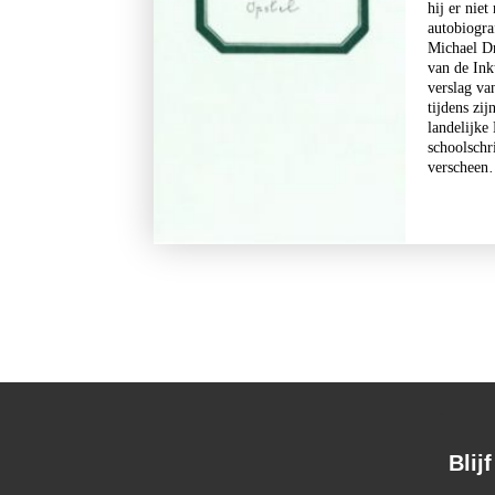
hij er nie
autobiogra
Michael Dr
van de Ink
verslag va
tijdens zij
landelijke
schoolschr
verschee
Blij