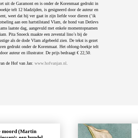
ezet uit de Garamont en is onder de Korenmaat gedrukt in
ekje telt 12 bladzijden, is gesigneerd door de auteur en
t, weet dat hij ver gaat in zijn liefde voor dieren (‘ik
lotseling aan een hartstilstand Vlam, de hond van Detlevs
Vlams laatste dag, aangevuld met enkele momentopnamen
am. Pita Snoeck maakte een zevental lino’s bij de
stige als de dode Vlam afgebeeld zien. De tekst is gezet
aren gedrukt onder de Korenmaat. Het oblong-boekje telt
oor auteur en illustrator. De prijs bedraagt € 22,50.
 van de Hof van Jan:
www.hofvanjan.nl
.
e moord (Martin
iessen): een bundel