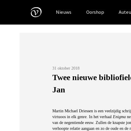
Skip
to
Nieuws
Oorshop
Auteu
content
Posted
31 oktober 2018
on
Twee nieuwe bibliofiel
Jan
Martin Michael Driessen is een veelzijdig schrij
virtuoos in elk genre. In het verhaal
Enigma
nee
van de negentiende eeuw. Zullen de knapste jon
verhoopte relatie aangaan en zo de oude en de 