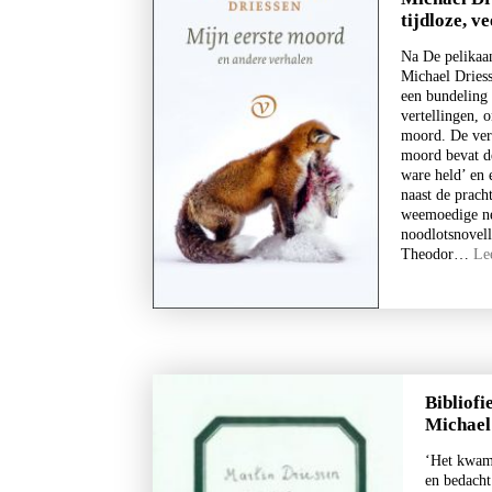
tijdloze, v
Na De pelikaan
Michael Driess
een bundeling 
vertellingen, o
moord. De ver
moord bevat de
ware held’ en 
naast de prach
weemoedige n
noodlotsnovel
Theodor…
Le
Bibliofi
Michael
‘Het kwam 
en bedacht