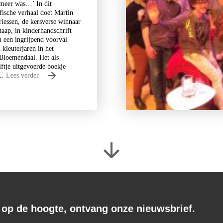
t meer was…’ In dit
fische verhaal doet Martin
iessen, de kersverse winnaar
taap, in kinderhandschrift
n een ingrijpend voorval
n kleuterjaren in het
 Bloemendaal. Het als
iftje uitgevoerde boekje
n…
Lees verder
f op de hoogte, ontvang onze nieuwsbrief.