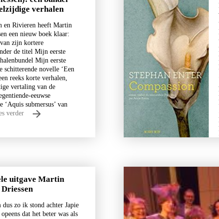
eelzijdige verhalen
 en Rivieren heeft Martin
en een nieuw boek klaar:
van zijn kortere
nder de titel Mijn eerste
halenbundel Mijn eerste
 schitterende novelle ‘Een
een reeks korte verhalen,
tige vertaling van de
egentiende-eeuwse
le ‘Aquis submersus’ van
es verder
ele uitgave Martin
 Driessen
dus zo ik stond achter Japie
 opeens dat het beter was als