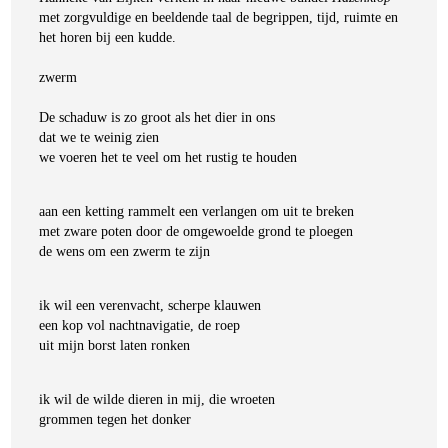
met zorgvuldige en beeldende taal de begrippen, tijd, ruimte en
het horen bij een kudde.
zwerm
De schaduw is zo groot als het dier in ons
dat we te weinig zien
we voeren het te veel om het rustig te houden
aan een ketting rammelt een verlangen om uit te breken
met zware poten door de omgewoelde grond te ploegen
de wens om een zwerm te zijn
ik wil een verenvacht, scherpe klauwen
een kop vol nachtnavigatie, de roep
Hanneke van Eijken
uit mijn borst laten ronken
Hazenklop
€
22,50
ik wil de wilde dieren in mij, die wroeten
BESTEL
grommen tegen het donker