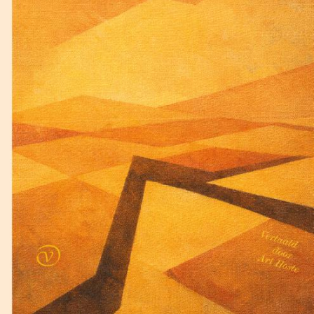
Lewis Carroll
De klopjacht op de sneer
€
17,50
BESTEL