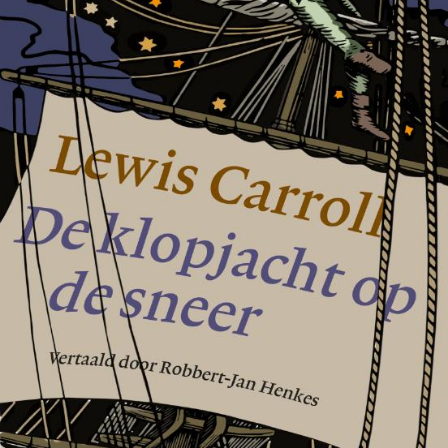
Tirade 503
€
15,00
BESTEL