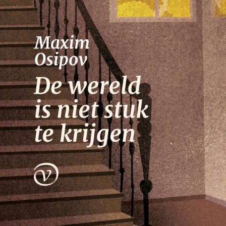
Nico Dros
Willem die Madoc maakte
€
29,00
LEES MEER