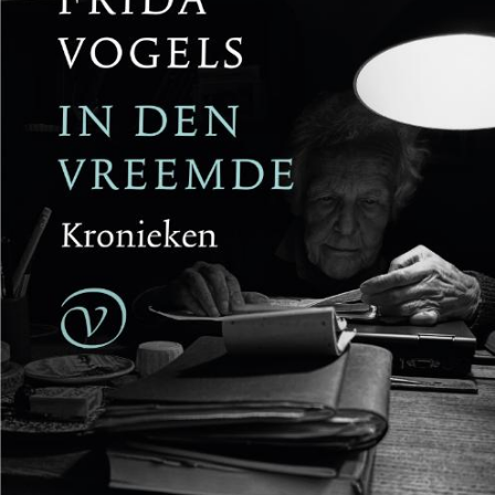
Reinhard Kaiser-Mühlecker
Brandende velden
€
27,50
BESTEL