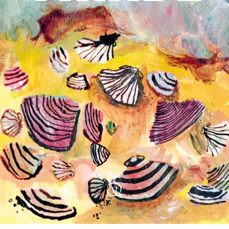
Stephan Enter
Pastorale
€
23,99
BESTEL