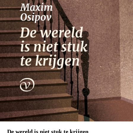
Nico Dros
Willem die Madoc maakte
€
29,00
LEES MEER
De wereld is niet stuk te krijgen