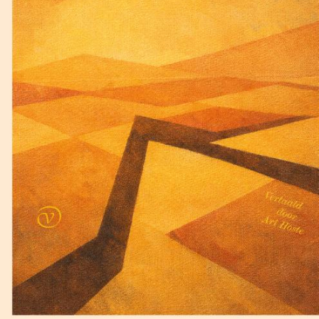
Lewis Carroll
De klopjacht op de sneer
€
17,50
BESTEL