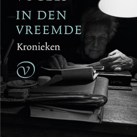
Reinhard Kaiser-Mühlecker
Brandende velden
€
27,50
BESTEL