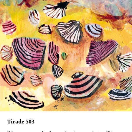
Stephan Enter
Pastorale
€
23,99
BESTEL
Tirade 503