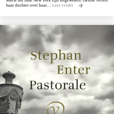
Marie die naar New York zijn uitgeweken. Gesine vertelt
haar dochter over haar…
Lees verder
Uwe Johnson
Een jaar uit het leven van Gesine Cresspahl
€
49,50
BESTEL