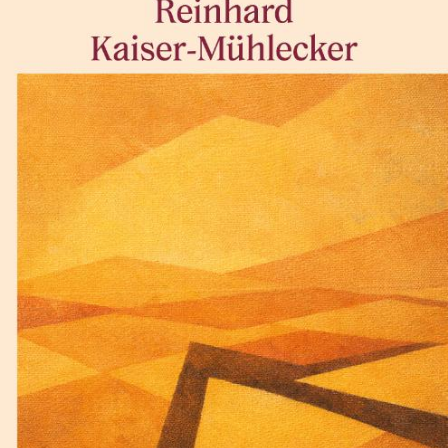
Lewis Carroll
De klopjacht op de sneer
€
17,50
BESTEL