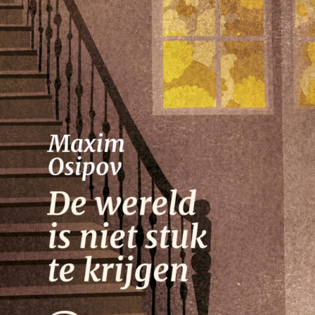
Nico Dros
Willem die Madoc maakte
€
29,00
LEES MEER