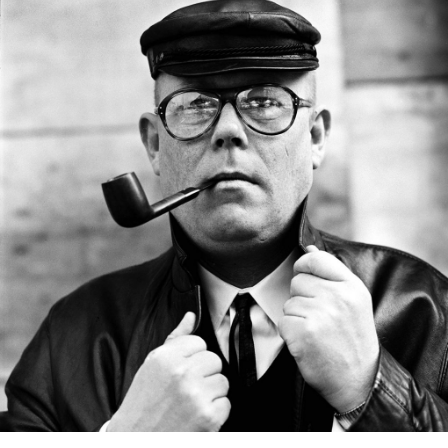
Maxim Osipov
De wereld is niet stuk te krijgen
€
15,00
LEES MEER