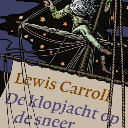
Tirade 503
€
15,00
BESTEL