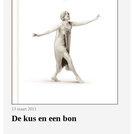
Posted
13 maart 2013
on
De kus en een bon