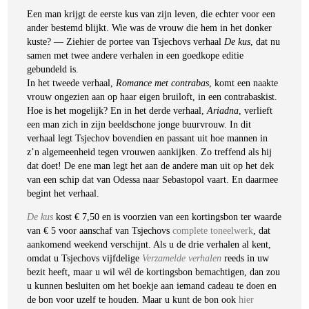
Een man krijgt de eerste kus van zijn leven, die echter voor een
ander bestemd blijkt. Wie was de vrouw die hem in het donker
kuste? — Ziehier de portee van Tsjechovs verhaal
De kus
, dat nu
samen met twee andere verhalen in een goedkope editie
gebundeld is.
In het tweede verhaal,
Romance met contrabas
, komt een naakte
vrouw ongezien aan op haar eigen bruiloft, in een contrabaskist.
Hoe is het mogelijk? En in het derde verhaal,
Ariadna
, verlieft
een man zich in zijn beeldschone jonge buurvrouw. In dit
verhaal legt Tsjechov bovendien en passant uit hoe mannen in
z’n algemeenheid tegen vrouwen aankijken. Zo treffend als hij
dat doet! De ene man legt het aan de andere man uit op het dek
van een schip dat van Odessa naar Sebastopol vaart. En daarmee
begint het verhaal.
De kus
kost € 7,50 en is voorzien van een kortingsbon ter waarde
van € 5 voor aanschaf van Tsjechovs
complete toneelwerk
, dat
aankomend weekend verschijnt. Als u de drie verhalen al kent,
omdat u Tsjechovs vijfdelige
Verzamelde verhalen
reeds in uw
bezit heeft, maar u wil wél de kortingsbon bemachtigen, dan zou
u kunnen besluiten om het boekje aan iemand cadeau te doen en
de bon voor uzelf te houden. Maar u kunt de bon ook
hier