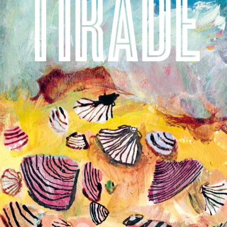
Stephan Enter
Pastorale
€
23,99
BESTEL