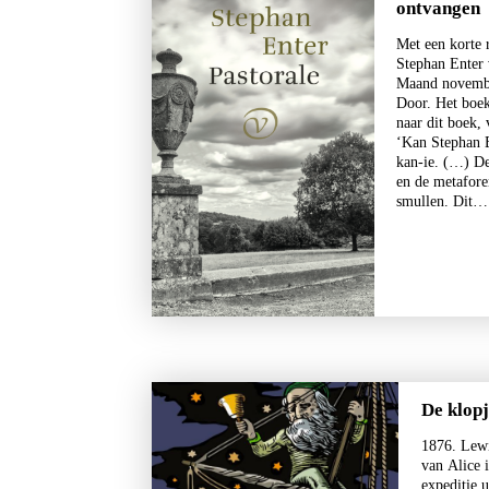
ontvangen
Met een korte 
Stephan Enter 
Maand novembe
Maxim Osipov
Door. Het boek
De wereld is niet stuk te
naar dit boek,
krijgen
‘Kan Stephan E
kan-ie. (…) D
€
15,00
en de metafore
smullen. Dit
LEES MEER
De klopj
1876. Lewi
van Alice 
expeditie 