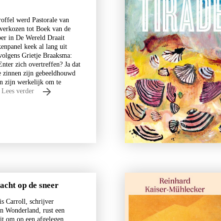
roffel werd Pastorale van
verkozen tot Boek van de
r in De Wereld Draait
Uwe Johnson
enpanel keek al lang uit
Een jaar uit het leven van Ges
 volgens Grietje Braaksma:
Cresspahl
nter zich overtreffen? Ja dat
e zinnen zijn gebeeldhouwd
€
49,50
n zijn werkelijk om te
…
Lees verder
BESTEL
acht op de sneer
s Carroll, schrijver
in Wonderland, rust een
uit om op een afgelegen