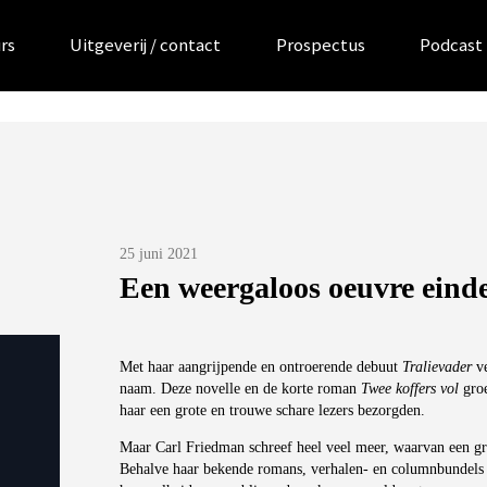
rs
Uitgeverij / contact
Prospectus
Podcast
Posted
25 juni 2021
on
Een weergaloos oeuvre einde
Met haar aangrijpende en ontroerende debuut
Tralievader
ve
naam. Deze novelle en de korte roman
Twee koffers vol
groe
haar een grote en trouwe schare lezers bezorgden.
Maar Carl Friedman schreef heel veel meer, waarvan een gro
Behalve haar bekende romans, verhalen- en columnbundels 