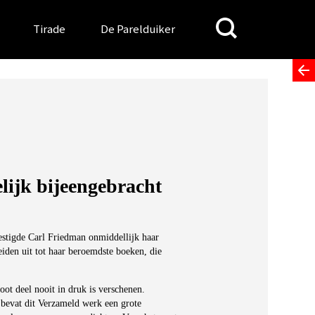
Search
Tirade
De Parelduiker
for:
lijk bijeengebracht
stigde Carl Friedman onmiddellijk haar
iden uit tot haar beroemdste boeken, die
ot deel nooit in druk is verschenen.
bevat dit Verzameld werk een grote