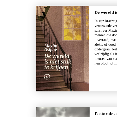
De wereld is
In zijn krachti
verrassende ver
schrijver Maxi
mensen die doo
– verraad, maa
ziekte of dood
ondergaan. Net
veelzijdig als 
mensen van ver
hen bloot tot 
Pastorale 