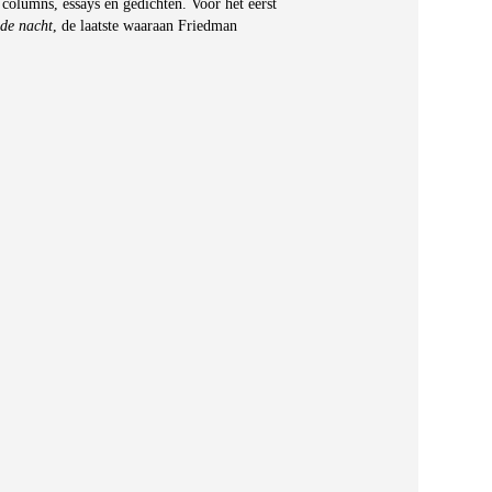
olumns, essays en gedichten. Voor het eerst
de nacht
, de laatste waaraan Friedman