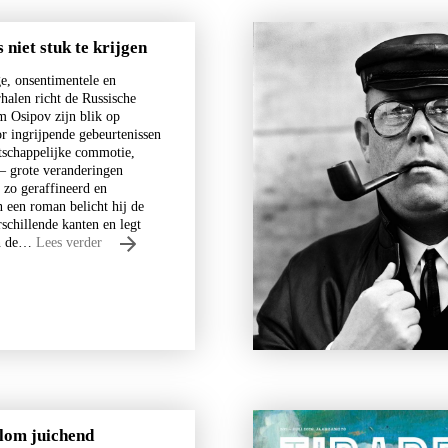
 niet stuk te krijgen
ge, onsentimentele en
halen richt de Russische
m Osipov zijn blik op
r ingrijpende gebeurtenissen
tschappelijke commotie,
Nico Dros
 – grote veranderingen
 zo geraffineerd en
Willem die Madoc maakte
in een roman belicht hij de
€
29,00
schillende kanten en legt
in de…
Lees verder
LEES MEER
alom juichend