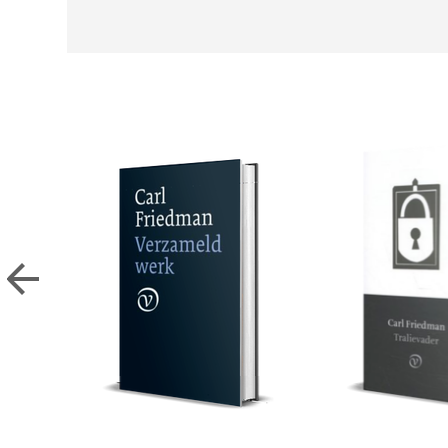
Carl Friedman
Verzameld werk
€
45,00
LEES MEER