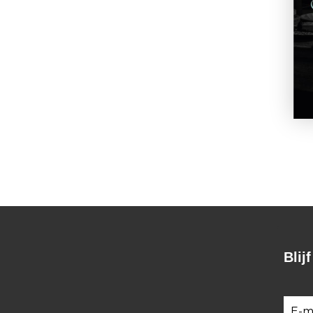
De klopjacht op de sneer
€
17,50
BESTEL
Blij