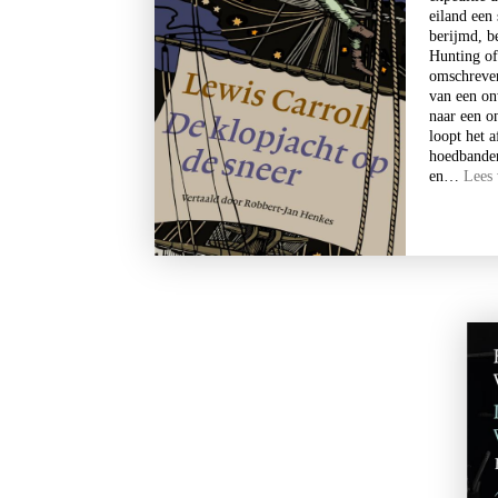
eiland een
berijmd, b
Stephan Enter
Hunting of
omschreven
Pastorale
van een on
€
23,99
naar een o
loopt het 
BESTEL
hoedbanden
en…
Lees
Lewis Carroll