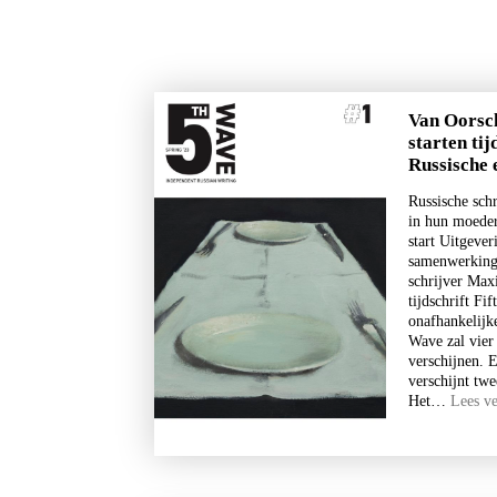
Van Oorsc
starten tij
Carl Friedman
Carl Friedman
Russische 
Verzameld werk.
Tralievader.
Russische schr
in hun moede
€
45,00
€
17,50
start Uitgever
samenwerking 
schrijver Max
LEES MEER
tijdschrift Fi
onafhankelijke
Wave zal vier 
verschijnen. E
verschijnt twe
Het…
Lees v