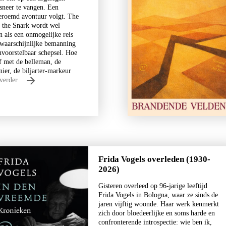
 sneer te vangen. Een
eroemd avontuur volgt. The
 the Snark wordt wel
 als een onmogelijke reis
Tirade 503
waarschijnlijke bemanning
€
15,00
nvoorstelbaar schepsel. Hoe
af met de belleman, de
BESTEL
ier, de biljarter-markeur
 verder
Frida Vogels overleden (1930-
2026)
Gisteren overleed op 96-jarige leeftijd
Frida Vogels in Bologna, waar ze sinds de
jaren vijftig woonde. Haar werk kenmerkt
zich door bloedeerlijke en soms harde en
Reinhard Kaiser-Mühlecker
confronterende introspectie: wie ben ik,