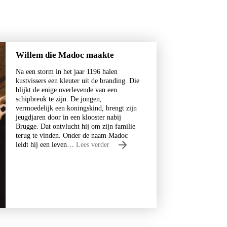
Willem die Madoc maakte
Na een storm in het jaar 1196 halen
Carl Friedman
kustvissers een kleuter uit de branding. Die
 vol.
Twee koffers vol - eboek.
blijkt de enige overlevende van een
schipbreuk te zijn. De jongen,
vermoedelijk een koningskind, brengt zijn
€
7,99
jeugdjaren door in een klooster nabij
Brugge. Dat ontvlucht hij om zijn familie
terug te vinden. Onder de naam Madoc
BESTEL
BESTEL
leidt hij een leven…
Lees verder