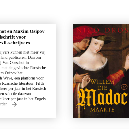
hot en Maxim Osipov
dschrift voor
Carl Friedman
Carl Friedman
exil-schrijvers
Tralievader - eboek.
Twee koffers
ijvers kunnen niet meer vrij
rland publiceren. Daarom
€
7,99
€
17,50
ij Van Oorschot in
met de gevluchte Russische
im Osipov het
BESTEL
BESTEL
fth Wave, een platform voor
 Russische literatuur. Fifth
keer per jaar in het Russisch
en selectie daarvan
e keer per jaar in het Engels.
erder