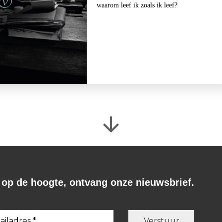
Brandende velden
waarom leef ik zoals ik leef?
€
27,50
BESTEL
f op de hoogte, ontvang onze nieuwsbrief.