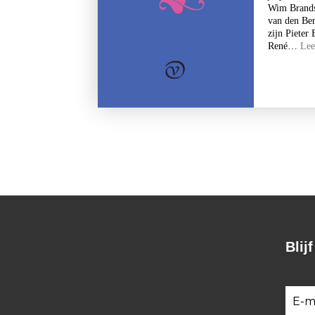
Wim Brands 
van den Ber
zijn Piete
René…
Lee
Blij