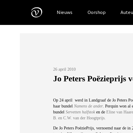
Skip
to
Nieuws
Oorshop
Auteu
content
Posted
26 april 2010
on
Jo Peters Poëzieprijs
Op 24 april werd in Landgraaf de Jo Peters Po
haar bundel
Namens de ander
. Perquin won al 
bundel
Servetten halfstok
en de
Eline van Haare
B. en C.W. van der Hoogtprijs.
De Jo Peters PoëziePrijs, vernoemd naar de in 