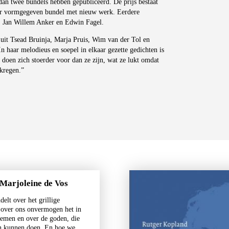
r dan twee bundels hebben gepubliceerd. De prijs bestaat
der vormgegeven bundel met nieuw werk. Eerdere
s, Jan Willem Anker en Edwin Fagel.
 uit Tsead Bruinja, Marja Pruis, Wim van der Tol en
n haar melodieus en soepel in elkaar gezette gedichten is
 doen zich stoerder voor dan ze zijn, wat ze lukt omdat
ekregen.”
 Marjoleine de Vos
delt over het grillige
, over ons onvermogen het in
nemen en over de goden, die
an kunnen doen. En hoe we