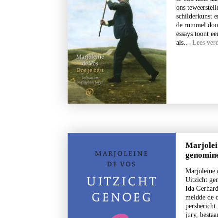
ons teweerstel
schilderkunst e
de rommel doo
essays toont e
als…
Lees ver
Marjolei
genomin
Marjoleine 
Uitzicht ge
Ida Gerhard
meldde de o
persbericht
jury, bestaa