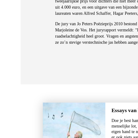
tweejaarlijkse prijs voor dichters die niet mee
uit 4.000 euro, en een uitgave van een bijzon
laureaten waren Alfred Schaffer, Hagar Peeter
De jury van Jo Peters Poëzieprijs 2010 bestond
Marjoleine de Vos. Het juryrapport vermeldt: “I
raadselachtigheid heel groot. Vragen en angsten
ze zo’n stevige verstechnische jas hebben aang
Essays van
Doe je best han
menselijke lot
eigen hand te 
er ook niets a