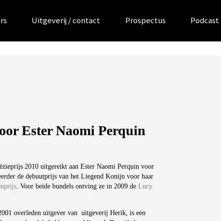
rs
Uitgeverij / contact
Prospectus
Podcast
 voor Ester Naomi Perquin
ëzieprijs 2010 uitgereikt aan Ester Naomi Perquin voor
eerder de debuutprijs van het Liegend Konijn voor haar
nprijs
. Voor beide bundels ontving ze in 2009 de
Lucy
2001 overleden uitgever van uitgeverij Herik, is een