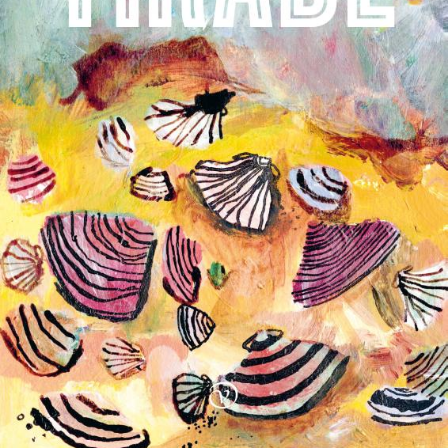
Stephan Enter
Pastorale
€
23,99
BESTEL