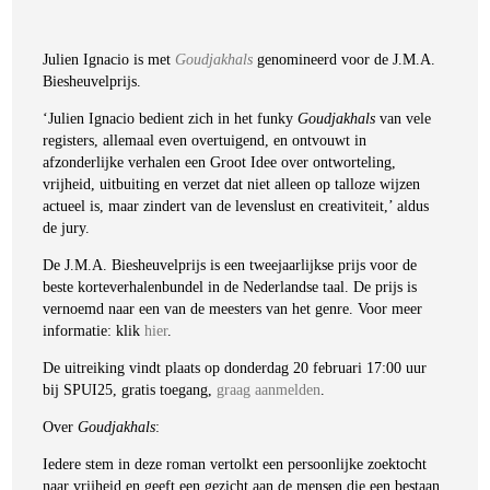
Julien Ignacio is met
Goudjakhals
genomineerd voor de J.M.A.
Biesheuvelprijs.
‘Julien Ignacio bedient zich in het funky
Goudjakhals
van vele
registers, allemaal even overtuigend, en ontvouwt in
afzonderlijke verhalen een Groot Idee over ontworteling,
vrijheid, uitbuiting en verzet dat niet alleen op talloze wijzen
actueel is, maar zindert van de levenslust en creativiteit,’ aldus
de jury.
De J.M.A. Biesheuvelprijs is een tweejaarlijkse prijs voor de
beste korteverhalenbundel in de Nederlandse taal. De prijs is
vernoemd naar een van de meesters van het genre. Voor meer
informatie: klik
hier
.
De uitreiking vindt plaats op donderdag 20 februari 17:00 uur
bij SPUI25, gratis toegang,
graag aanmelden
.
Julien Ignacio
Goudjakhals
Over
Goudjakhals
:
€
23,99
Iedere stem in deze roman vertolkt een persoonlijke zoektocht
BESTEL
naar vrijheid en geeft een gezicht aan de mensen die een bestaan