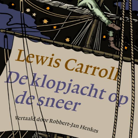
Tirade 503
€
15,00
BESTEL