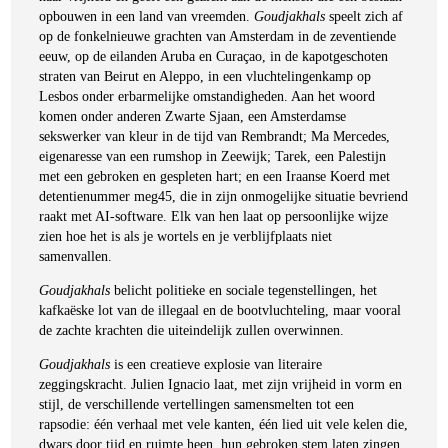
opbouwen in een land van vreemden.
Goudjakhals
speelt zich af
op de fonkelnieuwe grachten van Amsterdam in de zeventiende
eeuw, op de eilanden Aruba en Curaçao, in de kapotgeschoten
straten van Beirut en Aleppo, in een vluchtelingenkamp op
Lesbos onder erbarmelijke omstandigheden. Aan het woord
komen onder anderen Zwarte Sjaan, een Amsterdamse
sekswerker van kleur in de tijd van Rembrandt; Ma Mercedes,
eigenaresse van een rumshop in Zeewijk; Tarek, een Palestijn
met een gebroken en gespleten hart; en een Iraanse Koerd met
detentienummer meg45, die in zijn onmogelijke situatie bevriend
raakt met AI-software. Elk van hen laat op persoonlijke wijze
zien hoe het is als je wortels en je verblijfplaats niet
samenvallen.
Goudjakhals
belicht politieke en sociale tegenstellingen, het
kafkaëske lot van de illegaal en de bootvluchteling, maar vooral
de zachte krachten die uiteindelijk zullen overwinnen.
Goudjakhals
is een creatieve explosie van literaire
zeggingskracht. Julien Ignacio laat, met zijn vrijheid in vorm en
stijl, de verschillende vertellingen samensmelten tot een
rapsodie: één verhaal met vele kanten, één lied uit vele kelen die,
dwars door tijd en ruimte heen, hun gebroken stem laten zingen.