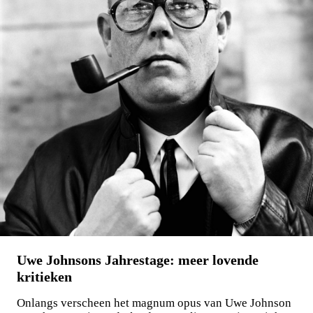
Maxim Osipov
De wereld is niet stuk te krijgen
€
15,00
LEES MEER
Uwe Johnsons Jahrestage: meer lovende
kritieken
Onlangs verscheen het magnum opus van Uwe Johnson