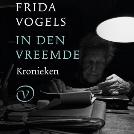
Reinhard Kaiser-Mühlecker
Brandende velden
€
27,50
BESTEL