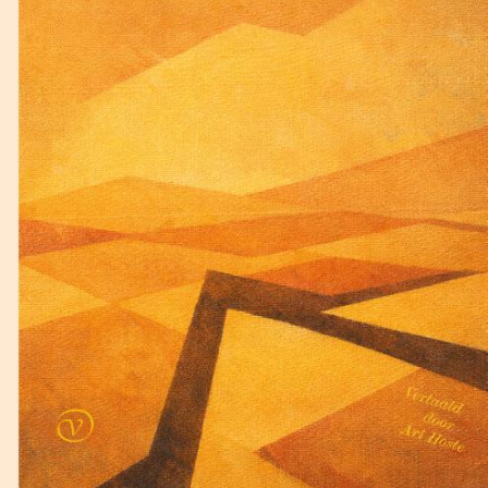
Lewis Carroll
De klopjacht op de sneer
€
17,50
BESTEL