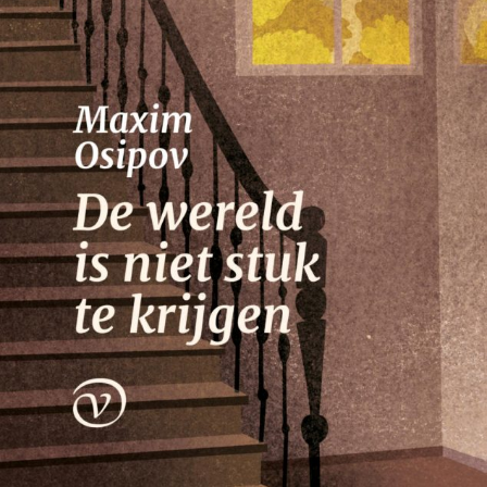
Nico Dros
Willem die Madoc maakte
€
29,00
LEES MEER