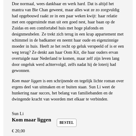
Doe normaal, wees dankbaar en werk hard. Dat is altijd het
mantra van Bie Chan geweest, maar alles wat ze zo zorgvuldig
had opgebouwd raakt ze in een paar weken kwijt: haar relatie
met een opgeruimde man uit een goed nest, haar baan op de
Zuidas en een comfortabel huis met hoge plafonds en
designmeubelen. Ze trekt zich terug in een krap appartement met
schimmel in de badkamer en neemt haar oude en eigenzinnige
moeder in huis. Heeft ze het recht op geluk verspeeld of is er een
weg terug? Ze denkt aan haar Oom Kit, die haar ouders ervan
overtuigde naar Nederland te komen, maar zelf zijn leven lang
door ongeluk werd achtervolgd, zelfs nadat hij de loterij had
gewonnen.
Kom maar liggen
is een schrijnende en tegelijk lichte roman over
ergens deel van uitmaken en er buiten staan. Sun Li weet de
hunkering naar succes, het belang van familiebanden en de
dwingende kracht van woorden met elkaar te verbinden.
Sun Li
Sun Li
Kom maar liggen
Kom maar liggen
€
20,00
BESTEL
€
20,00
BESTEL