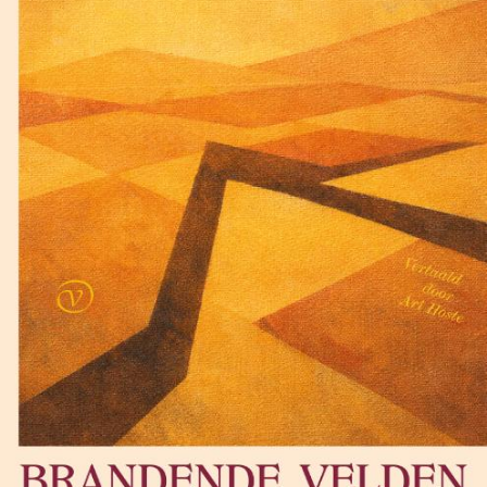
Lewis Carroll
De klopjacht op de sneer
€
17,50
BESTEL