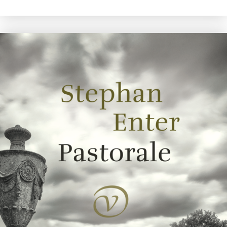
Uwe Johnson
Een jaar uit het leven van Gesine Cresspahl
€
49,50
BESTEL