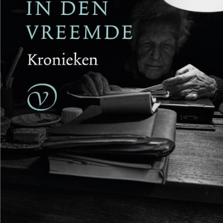
Reinhard Kaiser-Mühlecker
Brandende velden
€
27,50
BESTEL