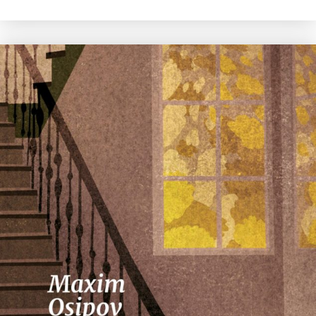
Nico Dros
Willem die Madoc maakte
€
29,00