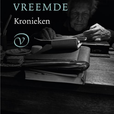
Reinhard Kaiser-Mühlecker
Brandende velden
€
27,50
BESTEL