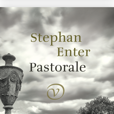
Uwe Johnson
Een jaar uit het leven van Gesine Cresspahl
€
49,50
BESTEL