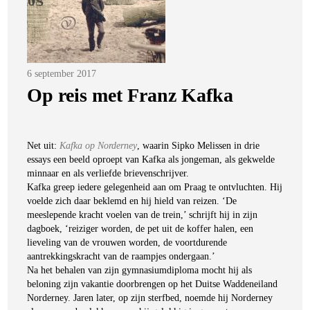
Posted
6 september 2017
on
Op reis met Franz Kafka
Net uit:
Kafka op Norderney
, waarin Sipko Melissen in drie
essays een beeld oproept van Kafka als jongeman, als gekwelde
minnaar en als verliefde brievenschrijver.
Kafka greep iedere gelegenheid aan om Praag te ontvluchten. Hij
voelde zich daar beklemd en hij hield van reizen. ‘De
meeslepende kracht voelen van de trein,’ schrijft hij in zijn
dagboek, ‘reiziger worden, de pet uit de koffer halen, een
lieveling van de vrouwen worden, de voortdurende
aantrekkingskracht van de raampjes ondergaan.’
Na het behalen van zijn gymnasiumdiploma mocht hij als
beloning zijn vakantie doorbrengen op het Duitse Waddeneiland
Norderney. Jaren later, op zijn sterfbed, noemde hij Norderney