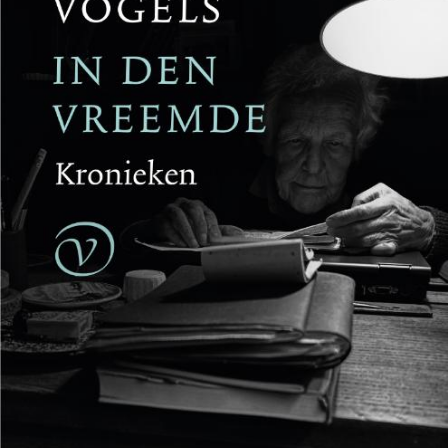
Reinhard Kaiser-Mühlecker
Brandende velden
€
27,50
BESTEL