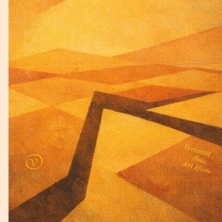
Lewis Carroll
De klopjacht op de sneer
€
17,50
BESTEL