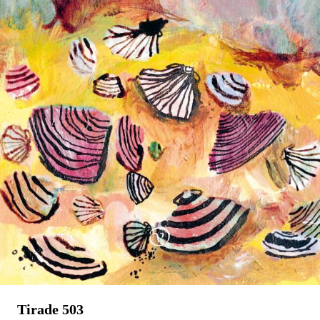
Stephan Enter
Pastorale
€
23,99
BESTEL
Tirade 503