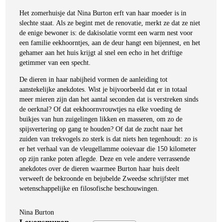
Het zomerhuisje dat Nina Burton erft van haar moeder is in
slechte staat. Als ze begint met de renovatie, merkt ze dat ze niet
de enige bewoner is: de dakisolatie vormt een warm nest voor
een familie eekhoorntjes, aan de deur hangt een bijennest, en het
gehamer aan het huis krijgt al snel een echo in het driftige
getimmer van een specht.
De dieren in haar nabijheid vormen de aanleiding tot
aanstekelijke anekdotes. Wist je bijvoorbeeld dat er in totaal
meer mieren zijn dan het aantal seconden dat is verstreken sinds
de oerknal? Of dat eekhoornvrouwtjes na elke voeding de
buikjes van hun zuigelingen likken en masseren, om zo de
spijsvertering op gang te houden? Of dat de zucht naar het
zuiden van trekvogels zo sterk is dat niets hen tegenhoudt: zo is
er het verhaal van de vleugellamme ooievaar die 150 kilometer
Nina Burton
op zijn ranke poten aflegde. Deze en vele andere verrassende
Levensmuren
anekdotes over de dieren waarmee Burton haar huis deelt
€
23,50
verweeft de bekroonde en bejubelde Zweedse schrijfster met
LEES MEER
wetenschappelijke en filosofische beschouwingen.
Nina Burton