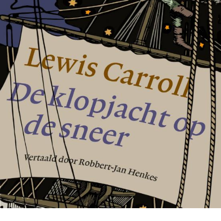
Tirade 503
€
15,00
BESTEL