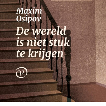
Nico Dros
Willem die Madoc maakte
€
29,00
LEES MEER