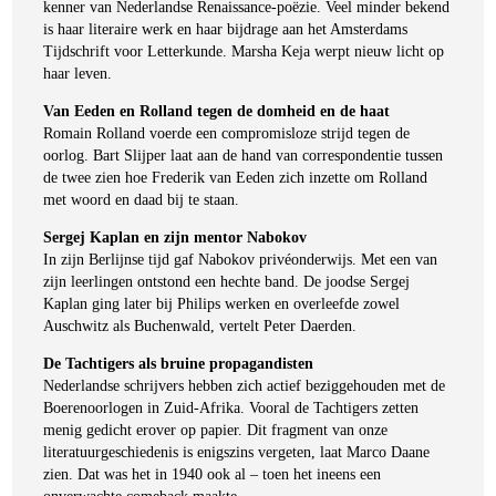
kenner van Nederlandse Renaissance-poëzie. Veel minder bekend
is haar literaire werk en haar bijdrage aan het Amsterdams
Tijdschrift voor Letterkunde. Marsha Keja werpt nieuw licht op
haar leven.
Van Eeden en Rolland tegen de domheid en de haat
Romain Rolland voerde een compromisloze strijd tegen de
oorlog. Bart Slijper laat aan de hand van correspondentie tussen
de twee zien hoe Frederik van Eeden zich inzette om Rolland
met woord en daad bij te staan.
Sergej Kaplan en zijn mentor Nabokov
In zijn Berlijnse tijd gaf Nabokov privéonderwijs. Met een van
zijn leerlingen ontstond een hechte band. De joodse Sergej
Kaplan ging later bij Philips werken en overleefde zowel
Parelduiker 2025/2
Auschwitz als Buchenwald, vertelt Peter Daerden.
€
17,50
De Tachtigers als bruine propagandisten
BESTEL
Nederlandse schrijvers hebben zich actief beziggehouden met de
Boerenoorlogen in Zuid-Afrika. Vooral de Tachtigers zetten
menig gedicht erover op papier. Dit fragment van onze
literatuurgeschiedenis is enigszins vergeten, laat Marco Daane
zien. Dat was het in 1940 ook al – toen het ineens een