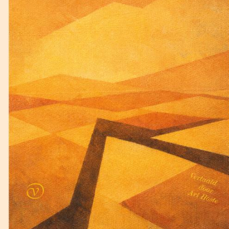
Lewis Carroll
De klopjacht op de sneer
€
17,50
BESTEL