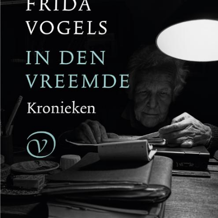
Reinhard Kaiser-Mühlecker
Brandende velden
€
27,50
BESTEL