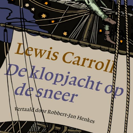
Tirade 503
€
15,00
BESTEL