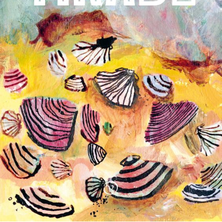
Stephan Enter
Pastorale
€
23,99
BESTEL