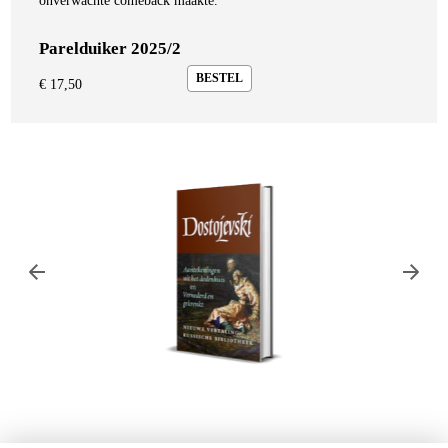
onverwachte comeback maakte.
Parelduiker 2025/2
BESTEL
€
17,50
Fjodor Dostojevski
Fjodor Dostojev
Aantekeningen uit het
Aantekeninge