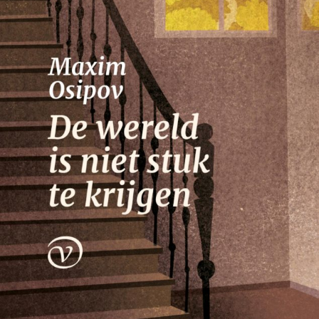
Nico Dros
Willem die Madoc maakte
€
29,00
LEES MEER