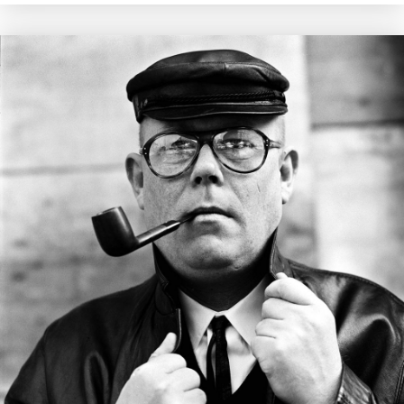
Maxim Osipov
De wereld is niet stuk te krijgen
€
15,00
LEES MEER