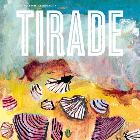
Stephan Enter
Pastorale
€
23,99
BESTEL