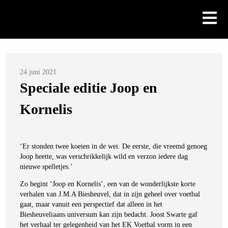
Skip
to
content
Posted
24 juni 2021
on
Speciale editie Joop en
Kornelis
‘Er stonden twee koeien in de wei. De eerste, die vreemd genoeg
Joop heette, was verschrikkelijk wild en verzon iedere dag
nieuwe spelletjes.’
Zo begint ‘Joop en Kornelis’, een van de wonderlijkste korte
verhalen van J.M.A Biesheuvel, dat in zijn geheel over voetbal
gaat, maar vanuit een perspectief dat alleen in het
Biesheuveliaans universum kan zijn bedacht. Joost Swarte gaf
het verhaal ter gelegenheid van het EK Voetbal vorm in een