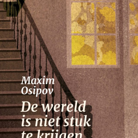
Nico Dros
Willem die Madoc maakte
€
29,00
LEES MEER