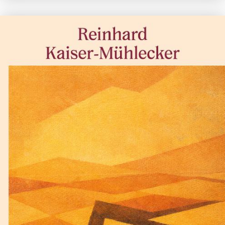
Lewis Carroll
De klopjacht op de sneer
€
17,50
BESTEL