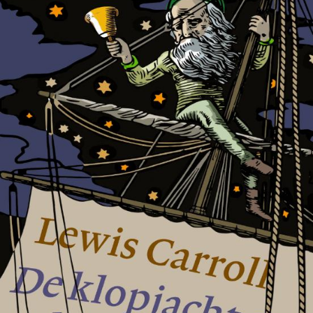
Tirade 503
€
15,00
BESTEL