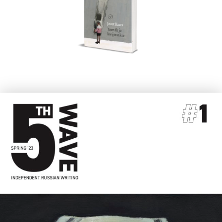
Joost Baars
Toen ik je kwijtraakte.
€
20,00
BESTEL