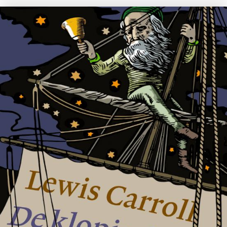
Tirade 503
€
15,00
BESTEL