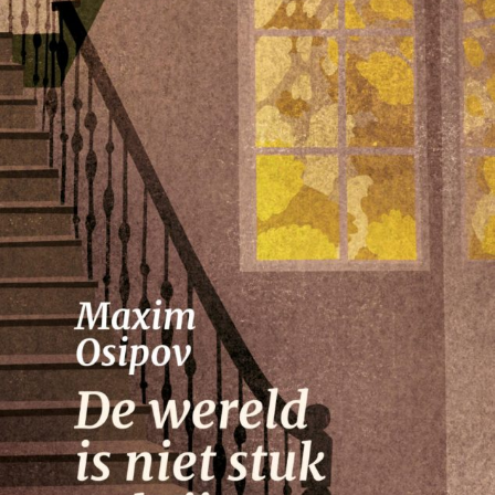
Nico Dros
Willem die Madoc maakte
€
29,00
LEES MEER