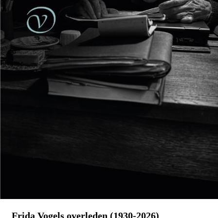
Reinhard Kaiser-Mühlecker
Brandende velden
€
27,50
BESTEL
Frida Vogels overleden (1930-2026)