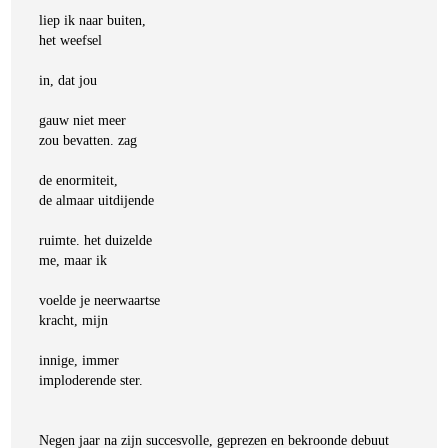
liep ik naar buiten,
het weefsel
in, dat jou
gauw niet meer
zou bevatten. zag
de enormiteit,
de almaar uitdijende
ruimte. het duizelde
Joost Baars
me, maar ik
Toen ik je kwijtraakte
€
20,00
voelde je neerwaartse
kracht, mijn
BESTEL
innige, immer
imploderende ster.
Negen jaar na zijn succesvolle, geprezen en bekroonde debuut