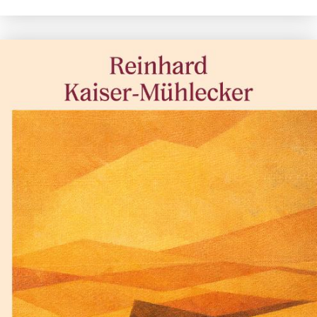
Lewis Carroll
De klopjacht op de sneer
€
17,50
BESTEL