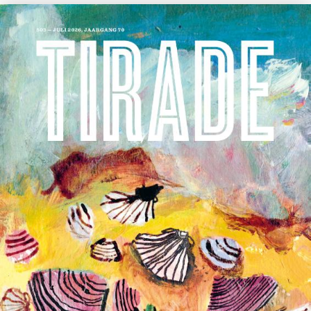
Stephan Enter
Pastorale
€
23,99
BESTEL