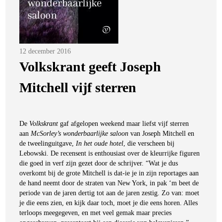
Posted
12 december 2016
on
Volkskrant geeft Joseph
Mitchell vijf sterren
De
Volkskrant
gaf afgelopen weekend maar liefst vijf sterren
aan
McSorley’s wonderbaarlijke saloon
van Joseph Mitchell en
de tweelinguitgave,
In het oude hotel
, die verscheen bij
Lebowski. De recensent is enthousiast over de kleurrijke figuren
die goed in verf zijn gezet door de schrijver.
“Wat je dus
overkomt bij de grote Mitchell is dat-ie je in zijn reportages aan
de hand neemt door de straten van New York, in pak ‘m beet de
periode van de jaren dertig tot aan de jaren zestig. Zo van: moet
je die eens zien, en kijk daar toch, moet je die eens horen. Alles
terloops meegegeven, en met veel gemak maar precies