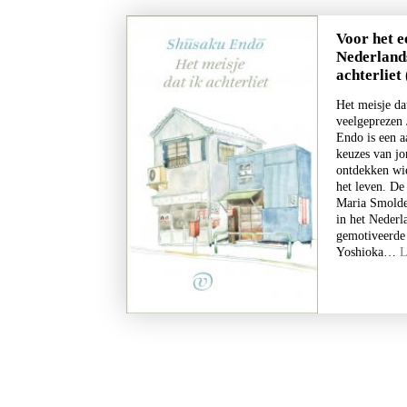
Voor het e
Nederlands
achterliet
Het meisje da
veelgeprezen 
Endo is een 
keuzes van jo
ontdekken wie
het leven. De
Maria Smolder
in het Nederl
gemotiveerde
Yoshioka…
L