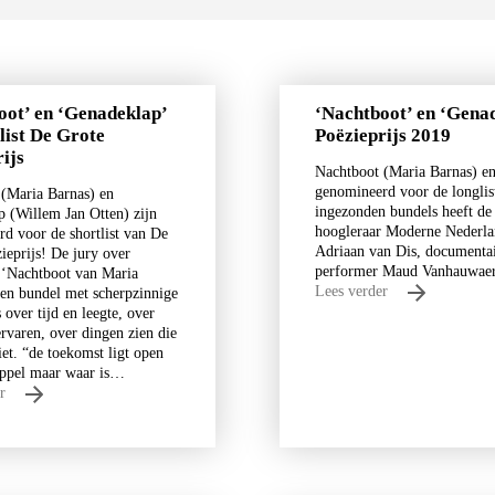
oot’ en ‘Genadeklap’
‘Nachtboot’ en ‘Genad
list De Grote
Poëzieprijs 2019
ijs
Nachtboot (Maria Barnas) en
genomineerd voor de longlis
(Maria Barnas) en
ingezonden bundels heeft de j
 (Willem Jan Otten) zijn
hoogleraar Moderne Nederlan
d voor de shortlist van De
Adriaan van Dis, documenta
ieprijs! De jury over
performer Maud Vanhauwaert,
:‘Nachtboot van Maria
Lees verder
een bundel met scherpzinnige
 over tijd en leegte, over
ervaren, over dingen zien die
iet. “de toekomst ligt open
eppel maar waar is…
er