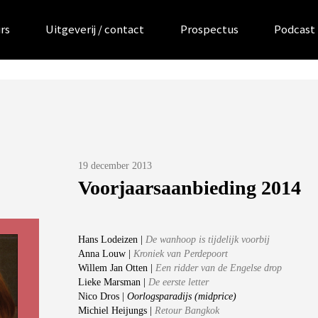
rs
Uitgeverij / contact
Prospectus
Podcast
Posted
19 december 2013
on
Voorjaarsaanbieding 2014
Hans Lodeizen |
De wanhoop is tijdelijk voorbij
Anna Louw |
Kroniek van Perdepoort
Willem Jan Otten |
Een ridder van de Engelse drop
Lieke Marsman |
De eerste letter
Nico Dros |
Oorlogsparadijs (midprice)
Michiel Heijungs |
Retour Bangkok