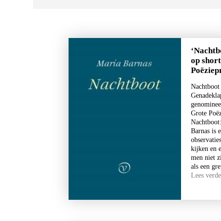
‘Nachtb
op short
Poëziepr
Nachtboot 
Genadeklap
genomineer
Grote Poëz
Nachtboot
Barnas is 
observaties
kijken en 
men niet z
als een gr
Lees verd