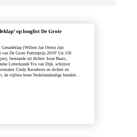
eklap’ op longlist De Grote
 Genadeklap (Willem Jan Otten) zijn
t van De Grote Poëzieprijs 2019! Uit 150
ury, bestaande uit dichter Joost Baars,
dse Letterkunde Yra van Dijk, schrijver
iremaker Cindy Kerseborn en dichter en
 de vijftien beste Nederlandstalige bundels…