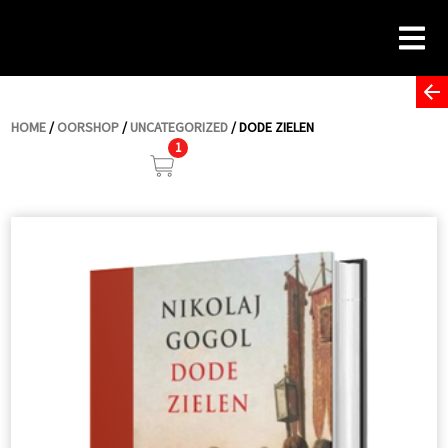
Skip
to
content
HOME
/
OORSHOP
/
UNCATEGORIZED
/ DODE ZIELEN
1