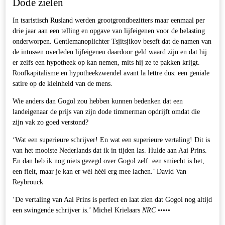
Dode zielen
In tsaristisch Rusland werden grootgrondbezitters maar eenmaal per
drie jaar aan een telling en opgave van lijfeigenen voor de belasting
onderworpen. Gentlemanoplichter Tsjitsjikov beseft dat de namen van
de intussen overleden lijfeigenen daardoor geld waard zijn en dat hij
er zelfs een hypotheek op kan nemen, mits hij ze te pakken krijgt.
Roofkapitalisme en hypotheekzwendel avant la lettre dus: een geniale
satire op de kleinheid van de mens.
Wie anders dan Gogol zou hebben kunnen bedenken dat een
landeigenaar de prijs van zijn dode timmerman opdrijft omdat die
zijn vak zo goed verstond?
‘Wat een superieure schrijver! En wat een superieure vertaling! Dit is
van het mooiste Nederlands dat ik in tijden las. Hulde aan Aai Prins.
En dan heb ik nog niets gezegd over Gogol zelf: een smiecht is het,
een fielt, maar je kan er wél héél erg mee lachen.’ David Van
Reybrouck
‘De vertaling van Aai Prins is perfect en laat zien dat Gogol nog altijd
een swingende schrijver is.’ Michel Krielaars
NRC
•••••