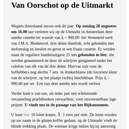
on
Van Oorschot op de Uitmarkt
Wegens doorslaand succes ook dit jaar:
Op zondag 28 augustus
om 16.00
uur verloten wij op de Uitmarkt in Amsterdam deze
unieke cassette ter waarde van â‚¬ 900,00: het
Verzameld werk
van J.M.A. Biesheuvel, drie delen dundruk, echt gebonden met
stofomslag en leeslint en gevat in een fraaie cassette. Er werden
naast de reguliere handelsuitgave 25 sets
gebonden in leer
, die
werden genummerd en door de schrijver gesigneerd onder het
colofon van elk van de drie delen. Hiervan zijn voor de
liefhebbers nog slechts 7 sets in donkerblauw (de favoriete kleur
van de schrijver, op het plaatje rechts) beschikbaar. Prijs â‚¬
900,00 per set. Een van deze unieke sets wordt verloot.
Verder kunt u van ons, als ieder jaar een schitterende
verzameling prachtboeken verwachten, voor onvoorstelbaar lage
prijzen.
U vindt ons in de passage van het Rijksmuseum.
U kunt
hier
10 loten kopen, Ã 1 euro per stuk. De loten worden
op uw naam in de glazen koffer gedaan, op de Uitmarkt vindt de
blinde trekking plaats. De winnaar krijgt indien hij/zij aanwezig