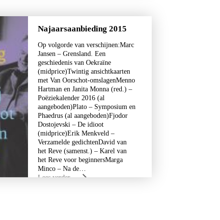
Najaarsaanbieding 2015
Op volgorde van verschijnen:Marc
Jansen – Grensland. Een
geschiedenis van Oekraïne
(midprice)Twintig ansichtkaarten
met Van Oorschot-omslagenMenno
Hartman en Janita Monna (red.) –
Poëziekalender 2016 (al
aangeboden)Plato – Symposium en
Phaedrus (al aangeboden)Fjodor
Dostojevski – De idioot
(midprice)Erik Menkveld –
Verzamelde gedichtenDavid van
het Reve (samenst.) – Karel van
het Reve voor beginnersMarga
Minco – Na de…
Lees verder