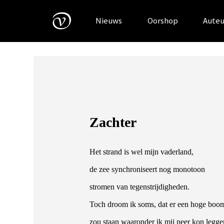
Skip
to
Nieuws
Oorshop
Auteu
content
Zachter
Het strand is wel mijn vaderland,
de zee synchroniseert nog monotoon
stromen van tegenstrijdigheden.
Toch droom ik soms, dat er een hoge boo
zou staan waaronder ik mij neer kon legge