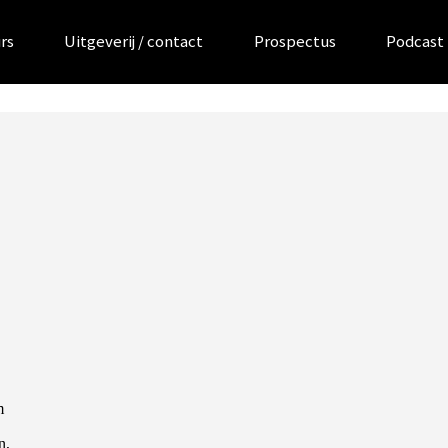
rs
Uitgeverij / contact
Prospectus
Podcast
m
n,