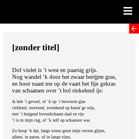
Skip
to
content
[zonder titel]
Dof violet is ’t west en paarsig grijs.
Nog wandel ‘k door het zwaar berijpte gras,
en hoor naast me op de vaart het fijn gekras
van schaatsen over ’t hol rinkelend ijs:
ik heb ’t gevoel, of ‘k op ’t bevroren glas
cirklend, zwevend, zwenkend op kunst’ge wijs,
met ’t buigend bovenlichaam daal en rijs:
’t is in mijn rug, of ‘k zelf op schaatsen was.
Zo hoop ‘k dat, langs wiens geest mijn verzen glijen,
alleen, in paren, of in lange rijen,