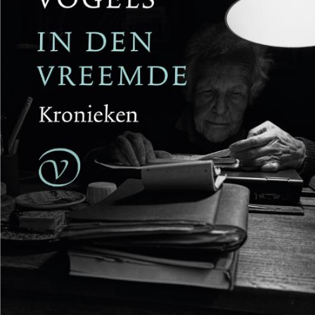
Reinhard Kaiser-Mühlecker
Brandende velden
€
27,50
BESTEL