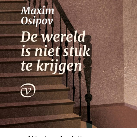
Nico Dros
Willem die Madoc maakte
€
29,00
LEES MEER