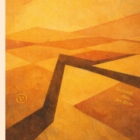
Lewis Carroll
De klopjacht op de sneer
€
17,50
BESTEL