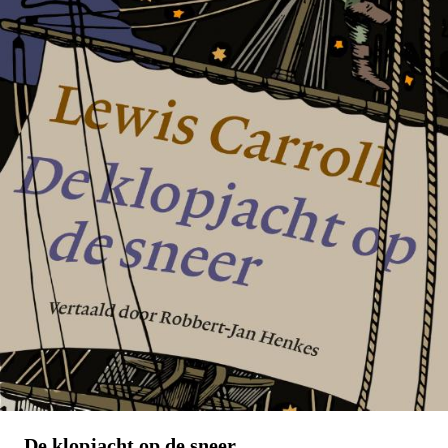
Tirade 503
€
15,00
BESTEL
De klopjacht op de sneer