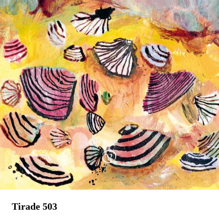
Stephan Enter
Pastorale
€
23,99
BESTEL
Tirade 503