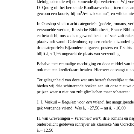
kleinigheden die wij de komende tijd verbeteren. Wij voe
D. Quorg uit het beroemde Koolhaasverhaal, toen die aan 
gewoon een koorts, hij mÃ³est zakken nu”, en wilden nie
In Oorshop vindt u acht categorieën (poëzie, romans, ver
verzamelde werken, Russische Bibliotheek, Franse Bibliot
en betaalt bij ons zoals u gewend bent – of snel zult rake
plaatsvindt vanuit Culemborg, op een enkele uitzondering
drie categorieën Bijzondere uitgaven, posters en T-shirts
blijft â‚¬ 1,95 ongeacht de plaats van verzending.
Behalve met eenmalige machtiging en door middel van in
ook met een kredietkaart betalen. Hierover ontvangt u na
Ter gelegenheid van deze wat ons betreft feestelijke uit
bieden wij drie schitterende boeken aan uit onze nieuwe c
prijzen waar u niet om zult glimlachen maar schateren:
J. J. Voskuil –
Requiem voor een vriend
, het aangrijpend
gek wordende vriend. Was â‚¬ 27,50 – nu â‚¬ 10,00
H. van Grevelingen –
Verzameld werk
, drie romans en na
onderbelicht gebleven schrijver als klassieke Van Oorsc
â‚¬ 12,50