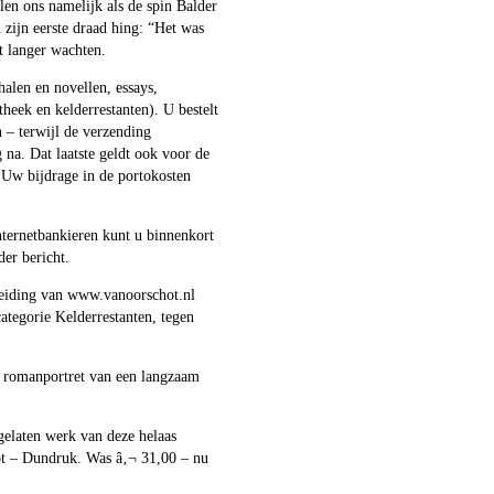
len ons namelijk als de spin Balder
zijn eerste draad hing: “Het was
t langer wachten.
halen en novellen, essays,
heek en kelderrestanten). U bestelt
n – terwijl de verzending
 na. Dat laatste geldt ook voor de
. Uw bijdrage in de portokosten
ternetbankieren kunt u binnenkort
der bericht.
breiding van www.vanoorschot.nl
ategorie Kelderrestanten, tegen
e romanportret van een langzaam
gelaten werk van deze helaas
hot – Dundruk. Was â‚¬ 31,00 – nu