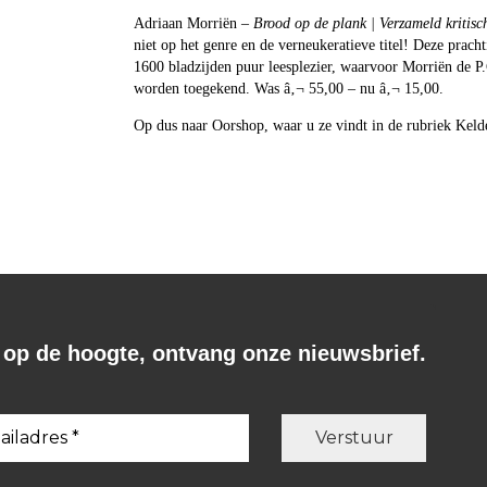
Adriaan Morriën –
Brood op de plank | Verzameld kritisc
niet op het genre en de verneukeratieve titel! Deze prac
1600 bladzijden puur leesplezier, waarvoor Morriën de P.
worden toegekend. Was â‚¬ 55,00 – nu â‚¬ 15,00.
Op dus naar Oorshop, waar u ze vindt in de rubriek Kelde
f op de hoogte, ontvang onze nieuwsbrief.