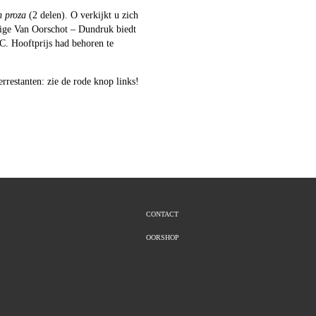
h proza
(2 delen). O verkijkt u zich
htige Van Oorschot – Dundruk biedt
C. Hooftprijs had behoren te
rrestanten: zie de rode knop links!
CONTACT
OORSHOP