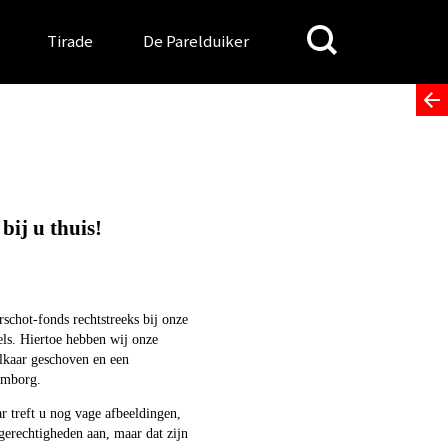
Search
Tirade
De Parelduiker
for:
bij u thuis!
schot-fonds rechtstreeks bij onze
tels. Hiertoe hebben wij onze
lkaar geschoven en een
emborg.
r treft u nog vage afbeeldingen,
ngerechtigheden aan, maar dat zijn