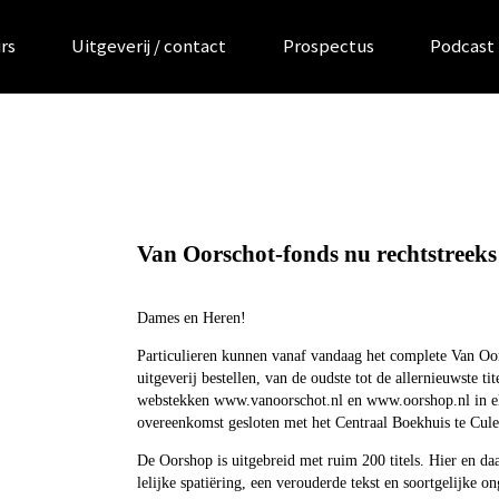
rs
Uitgeverij / contact
Prospectus
Podcast
Van Oorschot-fonds nu rechtstreeks 
Dames en Heren!
Particulieren kunnen vanaf vandaag het complete Van Oor
uitgeverij bestellen, van de oudste tot de allernieuwste ti
webstekken www.vanoorschot.nl en www.oorshop.nl in e
overeenkomst gesloten met het Centraal Boekhuis te Cul
De Oorshop is uitgebreid met ruim 200 titels. Hier en daa
lelijke spatiëring, een verouderde tekst en soortgelijke o