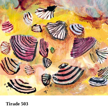
Stephan Enter
Pastorale
€
23,99
BESTEL
Tirade 503