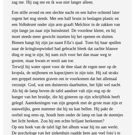
zag me. Hij zag me en ik was niet langer alleen.
Een stille avond en een slechte nacht en een halve ochtend later
regent het nog steeds. Met een half bruin in beslagen plastic en
een
Volkskrant
onder zijn arm graaft Melchior in de zakken van
zijn lange jas naar zijn huissleutel. De voordeur klemt, en hij
moet steeds meer gewicht inzetten bij het openen en sluiten.
Binnen hangt hij zijn jas naast Ella’s sjaal. Toen hij haar spullen
naar de kringloopwinkel had gebracht bleek dat zachte blauwe
ding er nog te zijn; hij nam zich voor het dan maar weg te
gooien, maar kwam er nooit aan toe.
Terwijl hij water opzet voor de thee slaat de regen neer op de
kropsla, de snijbonen en kapucijners in zijn tuin. Hij zal straks
een greppel moeten graven om te voorkomen dat het allemaal
verzuipt. God, wat een duisternis daarbuiten, het lijkt wel nacht.
Als hij de lamp boven de tafel aandoet valt zijn oog op de
hanger van het bruidje, die hij gisteren op zijn schrijfblok heeft
gelegd. Aantekeningen van zijn gesprek met de grote man zijn er
nauwelijks, geen nummer dat hij nu kan bellen. Hij pakt de
oorbel nog eens op, houdt hem onder de lamp en laat de steentjes
het licht breken. Zou hij een echte briljant herkennen?
Op een hoek van de tafel ligt het album waar hij nu aan werkt.
De psychologe van het ziekenhuis raadde hem aan veel foto’s te