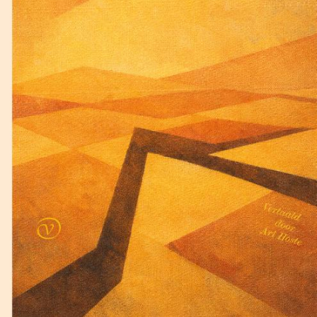
Lewis Carroll
De klopjacht op de sneer
€
17,50
BESTEL