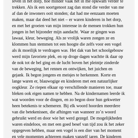
leven in het dorp, hoe minder vaak het in me opkwam verder te
trekken. Als ik een soortgenoot zag dan stond die verder van me
af dan de inwoners ooit stonden; dat had me eenzaam moeten
maken, maar dat deed het niet – er waren kinderen in het dorp,
en met het groeien van mijn interesse in de mensen trokken hun
jongen in het bijzonder mijn aandacht. Waar ze gingen was
lawaai, kleur, beweging. Als ze vrolijk waren zongen ze en
klommen hun stemmen tot een hoogte die zelfs voor een vogel
als ik moeilijk te verdragen was. Het dak van het schoolgebouw
werd mijn favoriete plek, en op droge dagen wachtte ik daar op
de nok tot de bel ging en de lucht boven het pleintje zinderde
van de beweging, het rennen en ontwijken, het juichen en
gejank. Ik begon jongens en meisjes te herkennen. Korte en
lange waren er, blauwogige en kinderen met een natuurlijker
oogkleur. Ze riepen elkaar op verschillende manieren toe, maar
bleken ook eigen namen te hebben. Na de kindernamen leerde ik
wat woorden voor de dingen, en zo begon door hun gekwetter
heen betekenis te schemeren. Bij elk woord hoorden meerdere
van die betekenissen, die afhingen van wanneer zo’n woord
gebruikt werd en door wie het werd gezegd. De mogelijkheden
waren eindeloos, en met een goed besef van tijd zou ik het zeker
opgegeven hebben, maar een vogel is een dier van het moment
en vele momenten achtereen maken vanzelf jaren. De kinderen