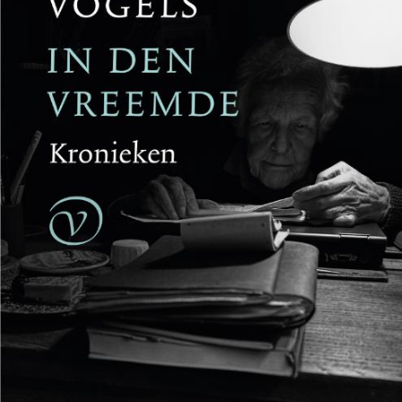
Reinhard Kaiser-Mühlecker
Brandende velden
€
27,50
BESTEL