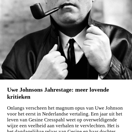
Maxim Osipov
De wereld is niet stuk te krijgen
€
15,00
LEES MEER
Uwe Johnsons Jahrestage: meer lovende
kritieken
Onlangs verscheen het magnum opus van Uwe Johnson
voor het eerst in Nederlandse vertaling. Een jaar uit het
leven van Gesine Cresspahl weet op overweldigende
wijze een veelheid aan verhalen te vervlechten. Het is
het dagdagelijkse relaas van Gesine en haar dochter