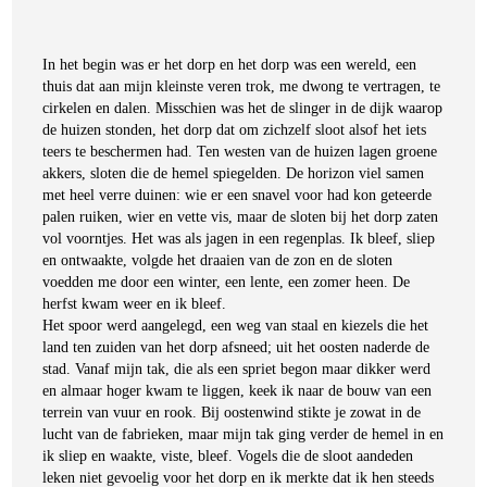
In het begin was er het dorp en het dorp was een wereld, een
thuis dat aan mijn kleinste veren trok, me dwong te vertragen, te
cirkelen en dalen. Misschien was het de slinger in de dijk waarop
de huizen stonden, het dorp dat om zichzelf sloot alsof het iets
teers te beschermen had. Ten westen van de huizen lagen groene
akkers, sloten die de hemel spiegelden. De horizon viel samen
met heel verre duinen: wie er een snavel voor had kon geteerde
palen ruiken, wier en vette vis, maar de sloten bij het dorp zaten
vol voorntjes. Het was als jagen in een regenplas. Ik bleef, sliep
en ontwaakte, volgde het draaien van de zon en de sloten
voedden me door een winter, een lente, een zomer heen. De
herfst kwam weer en ik bleef.
Het spoor werd aangelegd, een weg van staal en kiezels die het
land ten zuiden van het dorp afsneed; uit het oosten naderde de
stad. Vanaf mijn tak, die als een spriet begon maar dikker werd
en almaar hoger kwam te liggen, keek ik naar de bouw van een
terrein van vuur en rook. Bij oostenwind stikte je zowat in de
lucht van de fabrieken, maar mijn tak ging verder de hemel in en
ik sliep en waakte, viste, bleef. Vogels die de sloot aandeden
leken niet gevoelig voor het dorp en ik merkte dat ik hen steeds