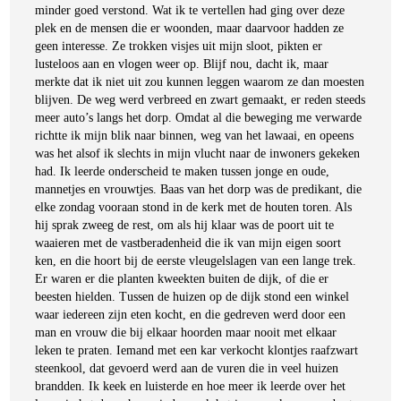
minder goed verstond. Wat ik te vertellen had ging over deze
plek en de mensen die er woonden, maar daarvoor hadden ze
geen interesse. Ze trokken visjes uit mijn sloot, pikten er
lusteloos aan en vlogen weer op. Blijf nou, dacht ik, maar
merkte dat ik niet uit zou kunnen leggen waarom ze dan moesten
blijven. De weg werd verbreed en zwart gemaakt, er reden steeds
meer auto’s langs het dorp. Omdat al die beweging me verwarde
richtte ik mijn blik naar binnen, weg van het lawaai, en opeens
was het alsof ik slechts in mijn vlucht naar de inwoners gekeken
had. Ik leerde onderscheid te maken tussen jonge en oude,
mannetjes en vrouwtjes. Baas van het dorp was de predikant, die
elke zondag vooraan stond in de kerk met de houten toren. Als
hij sprak zweeg de rest, om als hij klaar was de poort uit te
waaieren met de vastberadenheid die ik van mijn eigen soort
ken, en die hoort bij de eerste vleugelslagen van een lange trek.
Er waren er die planten kweekten buiten de dijk, of die er
beesten hielden. Tussen de huizen op de dijk stond een winkel
waar iedereen zijn eten kocht, en die gedreven werd door een
man en vrouw die bij elkaar hoorden maar nooit met elkaar
leken te praten. Iemand met een kar verkocht klontjes raafzwart
steenkool, dat gevoerd werd aan de vuren die in veel huizen
brandden. Ik keek en luisterde en hoe meer ik leerde over het