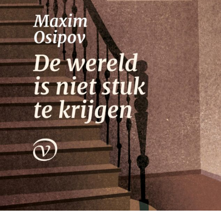
Nico Dros
Willem die Madoc maakte
€
29,00
LEES MEER