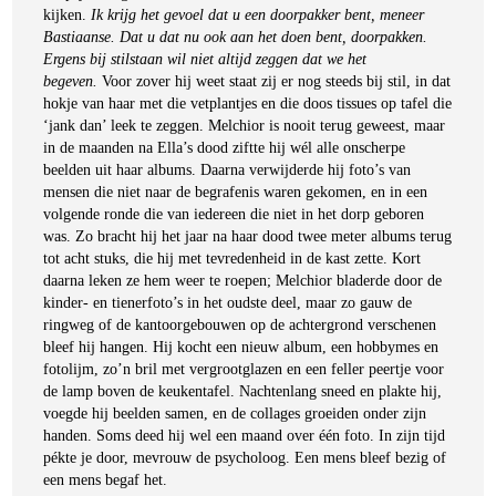
kijken.
Ik krijg het gevoel dat u een doorpakker bent, meneer
Bastiaanse. Dat u dat nu ook aan het doen bent, doorpakken.
Ergens bij stilstaan wil niet altijd zeggen dat we het
begeven.
Voor zover hij weet staat zij er nog steeds bij stil, in dat
hokje van haar met die vetplantjes en die doos tissues op tafel die
‘jank dan’ leek te zeggen. Melchior is nooit terug geweest, maar
in de maanden na Ella’s dood ziftte hij wél alle onscherpe
beelden uit haar albums. Daarna verwijderde hij foto’s van
mensen die niet naar de begrafenis waren gekomen, en in een
volgende ronde die van iedereen die niet in het dorp geboren
was. Zo bracht hij het jaar na haar dood twee meter albums terug
tot acht stuks, die hij met tevredenheid in de kast zette. Kort
daarna leken ze hem weer te roepen; Melchior bladerde door de
kinder- en tienerfoto’s in het oudste deel, maar zo gauw de
ringweg of de kantoorgebouwen op de achtergrond verschenen
bleef hij hangen. Hij kocht een nieuw album, een hobbymes en
fotolijm, zo’n bril met vergrootglazen en een feller peertje voor
de lamp boven de keukentafel. Nachtenlang sneed en plakte hij,
voegde hij beelden samen, en de collages groeiden onder zijn
handen. Soms deed hij wel een maand over één foto. In zijn tijd
pékte je door, mevrouw de psycholoog. Een mens bleef bezig of
een mens begaf het.