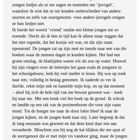
zongen liedjes als ze me zagen en noemden me ‘ijsvogel’,
waardoor ik wist dat ze me konden onderscheiden van andere
soorten en zelfs van soortgenoten: voor andere ijsvogels zongen
ze hun liedjes niet.
Ik leerde het woord ‘vriend’ omdat een kleine jongen me zo
noemde. Slecht als ik ben in tijd kan ik alleen maar zeggen dat
het niet regende, dat het kozijn wit was, en dat zijn raam
openstond. De jongen zat op zijn nest en tuurde naar een van die
boeken waar de mensen dagen in konden kijken. Het had een
groen omslag, de bladzijden waren wit als zon op water. Hoewel
hij zijn vingers over de lettertjes liet gaan zoals de jongsten in
het schoolgebouw, leek hij veel sneller te lezen. Hij was op zoek
naar iets, volledig in beslag genomen. Ik naderde zo ver ik
durfde, rekte mijn nek en kantelde mijn kop, en op dat moment
– alsof hij zich de hele tijd van me bewust geweest was – keek
hij naar me. Met een bonk viel het boek op de grond. Ik schrok
en landde op een tak van de pruimenboom die voor zijn raam
stond. Tot de honger me naar de sloot lokte bleef ik naar de
jongen kijken, en de jongen keek naar mij. Later begreep ik dat
ik lang eenzaam was geweest en dat deze knul daar iets aan
veranderde. Misschien zou hij nog de kat blijken die me opat of
de soortgenoot die er met mijn vis vandoor ging, maar de jongen