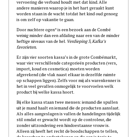
vervoering die verband houdt met dat kind. Alle
andere manieren waarop je in het hart geraakt kunt
worden staan in de wacht totdat het kind oud genoeg
is om zelf op vakantie te gaan.
Door nuchtere ogen* is een bezoek aan de Combé
weinig minder dan een afdaling naar een van de minder
heftige niveaus van de hel.
Verdieping 3
,
Kafka’s
favorieten.
Er zijn vier soorten kassa’s in de grote Combémarkt,
waar vier verschillende categorieën producten (vers,
import, koud en cosmetica) moeten worden
afgerekend (die vlak naast elkaar in dezelfde ruimte
op schappen liggen). Zelfs voor mij als warenkenner is
het in veel gevallen onmogelijk te voorvoelen welk
product bij welke kassa hoort.
Bij elke kassa staan twee mensen: iemand die spullen
uit je mand haalt en iemand die de producten aanslaat.
Als alles aangeslagen is vallen de handelingen tijdelijk
stil omdat er gewacht wordt op de controleur, die
zonder uitzondering een hindoestaanse vrouw is.
Alleen zij heeft het recht de boodschappen te tellen,
de kassabon te ondertekenen en die aan je tasje te