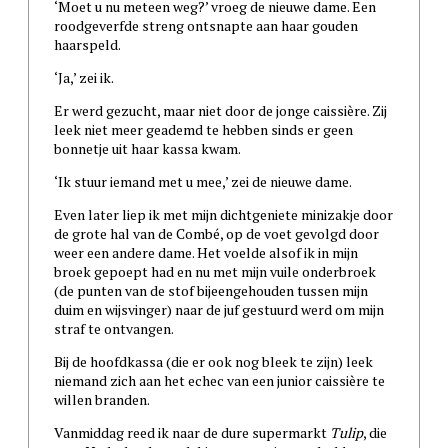
‘Moet u nu meteen weg?’ vroeg de nieuwe dame. Een
roodgeverfde streng ontsnapte aan haar gouden
haarspeld.
‘Ja,’ zei ik.
Er werd gezucht, maar niet door de jonge caissière. Zij
leek niet meer geademd te hebben sinds er geen
bonnetje uit haar kassa kwam.
‘Ik stuur iemand met u mee,’ zei de nieuwe dame.
Even later liep ik met mijn dichtgeniete minizakje door
de grote hal van de Combé, op de voet gevolgd door
weer een andere dame. Het voelde alsof ik in mijn
broek gepoept had en nu met mijn vuile onderbroek
(de punten van de stof bijeengehouden tussen mijn
duim en wijsvinger) naar de juf gestuurd werd om mijn
straf te ontvangen.
Bij de hoofdkassa (die er ook nog bleek te zijn) leek
niemand zich aan het echec van een junior caissière te
willen branden.
Vanmiddag reed ik naar de dure supermarkt
Tulip
, die