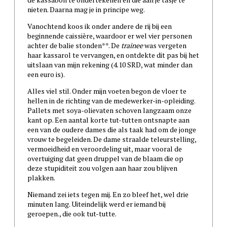
nieten. Daarna mag je in principe weg.
Vanochtend koos ik onder andere de rij bij een
beginnende caissière, waardoor er wel vier personen
achter de balie stonden**. De
trainee
was vergeten
haar kassarol te vervangen, en ontdekte dit pas bij het
uitslaan van mijn rekening (4.10 SRD, wat minder dan
een euro is).
Alles viel stil. Onder mijn voeten begon de vloer te
hellen in de richting van de medewerker-in-opleiding.
Pallets met soya-olievaten schoven langzaam onze
kant op. Een aantal korte tut-tutten ontsnapte aan
een van de oudere dames die als taak had om de jonge
vrouw te begeleiden. De dame straalde teleurstelling,
vermoeidheid en veroordeling uit, maar vooral de
overtuiging dat geen druppel van de blaam die op
deze stupiditeit zou volgen aan haar zou blijven
plakken.
Niemand zei iets tegen mij. En zo bleef het, wel drie
minuten lang. Uiteindelijk werd er iemand bij
geroepen., die ook tut-tutte.