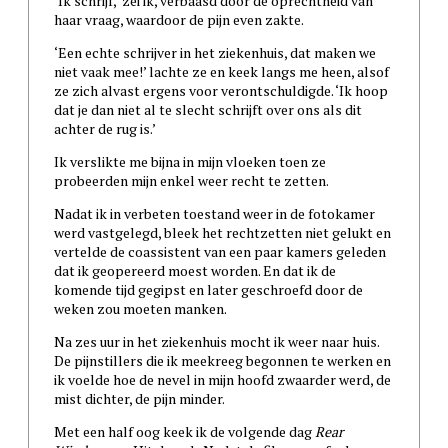
‘Ik schrijf,’ zei ik, verbaasd door de oprechtheid van
haar vraag, waardoor de pijn even zakte.
‘Een echte schrijver in het ziekenhuis, dat maken we
niet vaak mee!’ lachte ze en keek langs me heen, alsof
ze zich alvast ergens voor verontschuldigde. ‘Ik hoop
dat je dan niet al te slecht schrijft over ons als dit
achter de rug is.’
Ik verslikte me bijna in mijn vloeken toen ze
probeerden mijn enkel weer recht te zetten.
Nadat ik in verbeten toestand weer in de fotokamer
werd vastgelegd, bleek het rechtzetten niet gelukt en
vertelde de coassistent van een paar kamers geleden
dat ik geopereerd moest worden. En dat ik de
komende tijd gegipst en later geschroefd door de
weken zou moeten manken.
Na zes uur in het ziekenhuis mocht ik weer naar huis.
De pijnstillers die ik meekreeg begonnen te werken en
ik voelde hoe de nevel in mijn hoofd zwaarder werd, de
mist dichter, de pijn minder.
Met een half oog keek ik de volgende dag
Rear