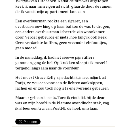
Window
van Hitchcock. Nadat de film was afgelopen
keek ik naar mijn eigen uitzicht, gluurde door de ramen
die ik vanuit mijn appartement kon zien.
Een overbuurman rookte een sigaret, een
overbuurvrouw hing op haar balkon de was te drogen,
een andere overbuurman ijsbeerde zijn woonkamer
door. Verder gebeurde er niets, hoe lang ik ook keek.
Geen verdachte koffers, geen vreemde telefoontjes,
geen moord.
In de namiddag, ik had net nieuwe pijnstillers
genomen, ging de bel. Op krukken sleepte ik mezelf
tergend langzaam naar de voordeur.
Het moest Grace Kelly zijn dacht ik, in avondjurk uit
Parijs, ze zou een voor een de lichten aanknippen,
lachen en er zou toch nog iets enerverends gebeuren.
Maar er gebeurde niets. Toen ik eindelijk bij de deur
was en mijn hoofd in de klamme avondlucht stak, zag
ik alleen een trui van PostNL de hoek omslaan.