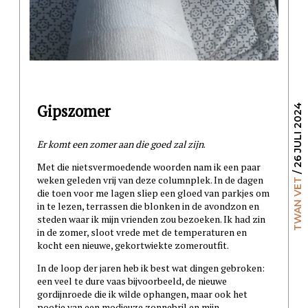
Gipszomer
/ 26 JULI 2024
Er komt een zomer aan die goed zal zijn
.
Met die nietsvermoedende woorden nam ik een paar
weken geleden vrij van deze columnplek. In de dagen
TWAN VET
die toen voor me lagen sliep een gloed van parkjes om
in te lezen, terrassen die blonken in de avondzon en
steden waar ik mijn vrienden zou bezoeken. Ik had zin
in de zomer, sloot vrede met de temperaturen en
kocht een nieuwe, gekortwiekte zomeroutfit.
In de loop der jaren heb ik best wat dingen gebroken:
een veel te dure vaas bijvoorbeeld, de nieuwe
gordijnroede die ik wilde ophangen, maar ook het
pootje van een modieuze zonnebril en mijn