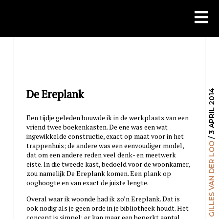
Skip
to
content
De Ereplank
/ 3 APRIL 2014
Een tijdje geleden bouwde ik in de werkplaats van een
vriend twee boekenkasten. De ene was een wat
ingewikkelde constructie, exact op maat voor in het
GILLES VAN DER LOO
trappenhuis; de andere was een eenvoudiger model,
dat om een andere reden veel denk- en meetwerk
eiste. In die tweede kast, bedoeld voor de woonkamer,
zou namelijk De Ereplank komen. Een plank op
ooghoogte en van exact de juiste lengte.
Overal waar ik woonde had ik zo’n Ereplank. Dat is
ook nodig als je geen orde in je bibliotheek houdt. Het
concept is simpel: er kan maar een beperkt aantal