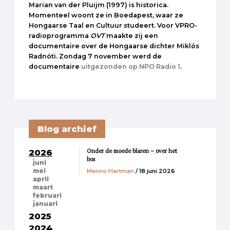
Marian van der Pluijm (1997) is historica.
Momenteel woont ze in Boedapest, waar ze
Hongaarse Taal en Cultuur studeert. Voor VPRO-
radioprogramma
OVT
maakte zij een
documentaire over de Hongaarse dichter Miklós
Radnóti. Zondag 7 november werd de
documentaire
uitgezonden op NPO Radio 1
.
Blog archief
Onder de moede blaren – over het
2026
bos
juni
Menno Hartman
/ 18 juni 2026
mei
april
maart
februari
januari
2025
2024