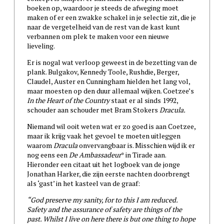
boeken op, waardoor je steeds de afweging moet
maken of er een zwakke schakel in je selectie zit, die je
naar de vergetelheid van de rest van de kast kunt
verbannen om plek te maken voor een nieuwe
lieveling.
Er is nogal wat verloop geweest in de bezetting van de
plank. Bulgakov, Kennedy Toole, Rushdie, Berger,
Claudel, Auster en Cunningham hielden het lang vol,
maar moesten op den duur allemaal wijken. Coetzee’s
In the Heart of the Country
staat er al sinds 1992,
schouder aan schouder met Bram Stokers
Dracula.
Niemand wil ooit weten wat er zo goed is aan Coetzee,
maar ik krijg vaak het gevoel te moeten uitleggen
waarom
Dracula
onvervangbaar is. Misschien wijd ik er
nog eens een
De Ambassadeur
* in Tirade aan.
Hieronder een citaat uit het logboek van de jonge
Jonathan Harker, die zijn eerste nachten doorbrengt
als ‘gast’ in het kasteel van de graaf:
“God preserve my sanity, for to this I am reduced.
Safety and the assurance of safety are things of the
past. Whilst I live on here there is but one thing to hope