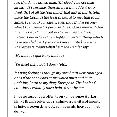
for: that I may not go mad, if, indeed, I be not mad
already. If I am sane, then surely it is maddening to
think that of all the foul things that lurk in this hateful
place the Count is the least dreadful to me: that to him
alone, I can look for safety, even though this be only
whilst I can serve his purpose. Great God ! merciful God
! Let me be calm, for out of the way lies madness
indeed. I begin to get new lights on certain things which
have puzzled me. Up to now I never quite knew what
Shakespeare meant when he made Hamlet say:
‘My tablets ! quick, my tablets !
‘Tis meet that I put it down,’ etc.,
for now, feeling as though my own brain were unhinged
or as if the shock had come which must end in its
undoing, I turn to my diary for repose. The habit of
entering accurately must help to soothe me.”
In de zo zuiver getroffen toon van de jonge Harker
klinkt Bram Stoker door: schrijven vanuit isolement,
schrijven tegen de angst; schrijven als houvast in het
donker.