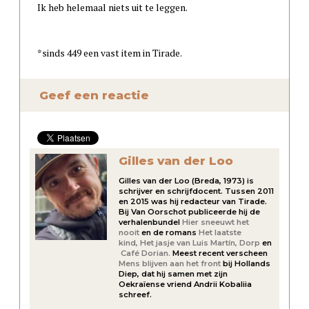
Ik heb helemaal niets uit te leggen.
*sinds 449 een vast item in Tirade.
Geef een reactie
Gilles van der Loo
Gilles van der Loo (Breda, 1973) is
schrijver en schrijfdocent. Tussen 2011
en 2015 was hij redacteur van Tirade.
Bij Van Oorschot publiceerde hij de
verhalenbundel
Hier sneeuwt het
nooit
en de romans
Het laatste
kind,
Het jasje van Luis Martín,
Dorp
en
Café Dorian.
Meest recent verscheen
Mens blijven aan het front
bij Hollands
Diep, dat hij samen met zijn
Oekraïense vriend Andrii Kobaliia
schreef.