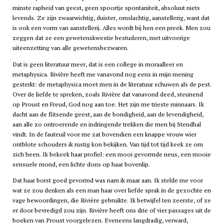
minste rapheid van geest, geen spoortje spontaniteit, absoluut niets
levends. Ze zijn zwaarwichtig, duister, omslachtig, aanstellerig, want dat
is ook een vorm van aanstellerij. Alles wordt bij hen een preek. Men zou
zeggen dat ze een gewetenskwestie bestuderen, met uitvoerige
uiteenzetting van alle gewetensbezwaren.
Dat is geen literatuur meer, dat is een college in moraalleer en
metaphysica. Rivière heeft me vanavond nog eens in mijn mening
gesterkt: de metaphysica moet men in de literatuur schuwen als de pest.
Over de liefde te spreken, zoals Rivière dat vanavond deed, steunend
op Proust en Freud, God nog aan toe. Het zijn me trieste minnaars. Ik
dacht aan de flitsende geest, aan de bondigheid, aan de levendigheid,
aan alle zo ontroerende en indringende trekken die men bij Stendhal
vindt. In de fauteuil voor me zat bovendien een knappe vrouw wier
ontblote schouders ik rustig kon bekijken. Van tijd tot tijd keek ze om
zich heen. Ik bekeek haar profiel: een mooi gevormde neus, een mooie
sensuele mond, een lichte dons op haar bovenlip.
Dat haar borst goed gevormd was nam ik maar aan. Ik stelde me voor
wat ze zou denken als een man haar over liefde sprak in de gezochte en
vage bewoordingen, die Rivière gebruikte. Ik betwijfel ten zeerste, of ze
er door bevredigd zou zijn. Rivière heeft ons drie of vier passages uit de
boeken van Proust voorgelezen. Eveneens langdradig, verward,