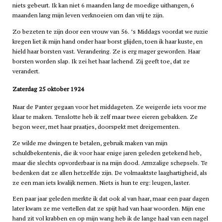
niets gebeurt. Ik kan niet 6 maanden lang de moedige uithangen, 6
maanden lang mijn leven verknoeien om dan vrij te zijn.
Zo bezeten te zijn door een vrouw van 56. ’s Middags voordat we ruzie
kregen liet ik mijn hand onder haar borst glijden, toen ik haar kuste, en
hield haar borsten vast. Verandering. Ze is erg mager geworden. Haar
borsten worden slap. Ik zei het haar lachend. Zij geeft toe, dat ze
verandert.
Zaterdag 25 oktober 1924
Naar de Panter gegaan voor het middageten. Ze weigerde iets voor me
klaar te maken. Tenslotte heb ik zelf maar twee eieren gebakken. Ze
begon weer, met haar praatjes, doorspekt met dreigementen.
Ze wilde me dwingen te betalen, gebruik maken van mijn
schuldbekentenis, die ik voor haar enige jaren geleden getekend heb,
maar die slechts opvorderbaar is na mijn dood. Armzalige schepsels. Te
bedenken dat ze allen hetzelfde zijn. De volmaaktste laaghartigheid, als
ze een man iets kwalijk nemen. Niets is hun te erg: leugen, laster.
Een paar jaar geleden merkte ik dat ook al van haar, maar een paar dagen
later kwam ze me vertellen dat ze spijt had van haar woorden. Mijn ene
hand zit vol krabben en op mijn wang heb ik de lange haal van een nagel