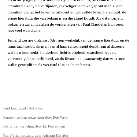
literatuur eisen, die verfijnder, gevoeliger, eerlijker, spontaner is, een
literatuur die uit het leven voortkomt en dat zelfde leven herschept, de
enige literatuur die van belang is en die stand houdt. Als dat moment
gekomen zal zijn, zullen de verdiensten van Paul Claudel in hun ogen
niet veel waard zijn.
Iemand zei me onlangs: ‘Als men werkelijk van de franse literatuur en de
frans taal houdt, als men aan al haar schoonheid denkt, aan al datgene
wat haar kenmerkt: helderheid, lichtvoetigheid, exactheid, geest,
vervoering, haar eerlijkheid, zoals Rivarol zei, waarachtig dan zou men
zulke geschriften als van Paul Claudel bijna haten.’
Paul Léautaud 1872-1956
Koppen hebben gezichten door Beb Vuyk
De lof der verveling door J.J. Peereboom
René Char vertaald door Adriaan Morriën