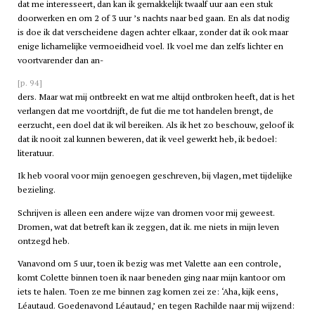
dat me interesseert, dan kan ik gemakkelijk twaalf uur aan een stuk
doorwerken en om 2 of 3 uur ’s nachts naar bed gaan. En als dat nodig
is doe ik dat verscheidene dagen achter elkaar, zonder dat ik ook maar
enige lichamelijke vermoeidheid voel. Ik voel me dan zelfs lichter en
voortvarender dan an-
[p. 94]
ders. Maar wat mij ontbreekt en wat me altijd ontbroken heeft, dat is het
verlangen dat me voortdrijft, de fut die me tot handelen brengt, de
eerzucht, een doel dat ik wil bereiken. Als ik het zo beschouw, geloof ik
dat ik nooit zal kunnen beweren, dat ik veel gewerkt heb, ik bedoel:
literatuur.
Ik heb vooral voor mijn genoegen geschreven, bij vlagen, met tijdelijke
bezieling.
Schrijven is alleen een andere wijze van dromen voor mij geweest.
Dromen, wat dat betreft kan ik zeggen, dat ik. me niets in mijn leven
ontzegd heb.
Vanavond om 5 uur, toen ik bezig was met Valette aan een controle,
komt Colette binnen toen ik naar beneden ging naar mijn kantoor om
iets te halen. Toen ze me binnen zag komen zei ze: ‘Aha, kijk eens,
Léautaud. Goedenavond Léautaud,’ en tegen Rachilde naar mij wijzend: