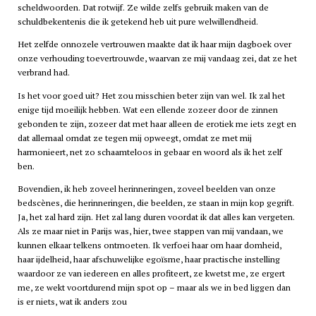
scheldwoorden. Dat rotwijf. Ze wilde zelfs gebruik maken van de
schuldbekentenis die ik getekend heb uit pure welwillendheid.
Het zelfde onnozele vertrouwen maakte dat ik haar mijn dagboek over
onze verhouding toevertrouwde, waarvan ze mij vandaag zei, dat ze het
verbrand had.
Is het voor goed uit? Het zou misschien beter zijn van wel. Ik zal het
enige tijd moeilijk hebben. Wat een ellende zozeer door de zinnen
gebonden te zijn, zozeer dat met haar alleen de erotiek me iets zegt en
dat allemaal omdat ze tegen mij opweegt, omdat ze met mij
harmonieert, net zo schaamteloos in gebaar en woord als ik het zelf
ben.
Bovendien, ik heb zoveel herinneringen, zoveel beelden van onze
bedscènes, die herinneringen, die beelden, ze staan in mijn kop gegrift.
Ja, het zal hard zijn. Het zal lang duren voordat ik dat alles kan vergeten.
Als ze maar niet in Parijs was, hier, twee stappen van mij vandaan, we
kunnen elkaar telkens ontmoeten. Ik verfoei haar om haar domheid,
haar ijdelheid, haar afschuwelijke egoïsme, haar practische instelling
waardoor ze van iedereen en alles profiteert, ze kwetst me, ze ergert
me, ze wekt voortdurend mijn spot op – maar als we in bed liggen dan
is er niets, wat ik anders zou