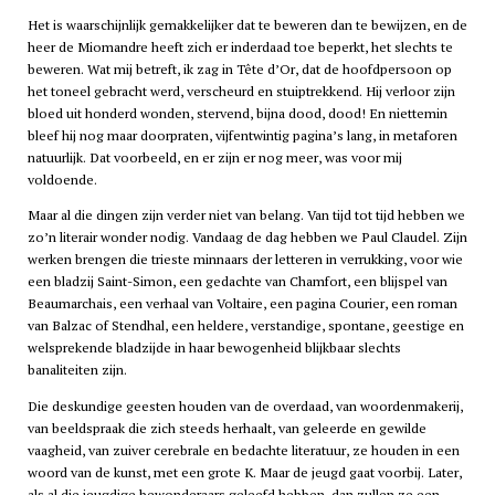
Het is waarschijnlijk gemakkelijker dat te beweren dan te bewijzen, en de
heer de Miomandre heeft zich er inderdaad toe beperkt, het slechts te
beweren. Wat mij betreft, ik zag in Tête d’Or, dat de hoofdpersoon op
het toneel gebracht werd, verscheurd en stuiptrekkend. Hij verloor zijn
bloed uit honderd wonden, stervend, bijna dood, dood! En niettemin
bleef hij nog maar doorpraten, vijfentwintig pagina’s lang, in metaforen
natuurlijk. Dat voorbeeld, en er zijn er nog meer, was voor mij
voldoende.
Maar al die dingen zijn verder niet van belang. Van tijd tot tijd hebben we
zo’n literair wonder nodig. Vandaag de dag hebben we Paul Claudel. Zijn
werken brengen die trieste minnaars der letteren in verrukking, voor wie
een bladzij Saint-Simon, een gedachte van Chamfort, een blijspel van
Beaumarchais, een verhaal van Voltaire, een pagina Courier, een roman
van Balzac of Stendhal, een heldere, verstandige, spontane, geestige en
welsprekende bladzijde in haar bewogenheid blijkbaar slechts
banaliteiten zijn.
Die deskundige geesten houden van de overdaad, van woordenmakerij,
van beeldspraak die zich steeds herhaalt, van geleerde en gewilde
vaagheid, van zuiver cerebrale en bedachte literatuur, ze houden in een
woord van de kunst, met een grote K. Maar de jeugd gaat voorbij. Later,
als al die jeugdige bewonderaars geleefd hebben, dan zullen ze een