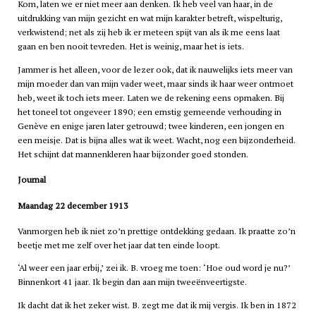
Kom, laten we er niet meer aan denken. Ik heb veel van haar, in de
uitdrukking van mijn gezicht en wat mijn karakter betreft, wispelturig,
verkwistend; net als zij heb ik er meteen spijt van als ik me eens laat
gaan en ben nooit tevreden. Het is weinig, maar het is iets.
Jammer is het alleen, voor de lezer ook, dat ik nauwelijks iets meer van
mijn moeder dan van mijn vader weet, maar sinds ik haar weer ontmoet
heb, weet ik toch iets meer. Laten we de rekening eens opmaken. Bij
het toneel tot ongeveer 1890; een ernstig gemeende verhouding in
Genève en enige jaren later getrouwd; twee kinderen, een jongen en
een meisje. Dat is bijna alles wat ik weet. Wacht, nog een bijzonderheid.
Het schijnt dat mannenkleren haar bijzonder goed stonden.
Journal
Maandag 22 december 1913
Vanmorgen heb ik niet zo’n prettige ontdekking gedaan. Ik praatte zo’n
beetje met me zelf over het jaar dat ten einde loopt.
‘Al weer een jaar erbij,’ zei ik. B. vroeg me toen: ‘Hoe oud word je nu?’
Binnenkort 41 jaar. Ik begin dan aan mijn tweeënveertigste.
Ik dacht dat ik het zeker wist. B. zegt me dat ik mij vergis. Ik ben in 1872