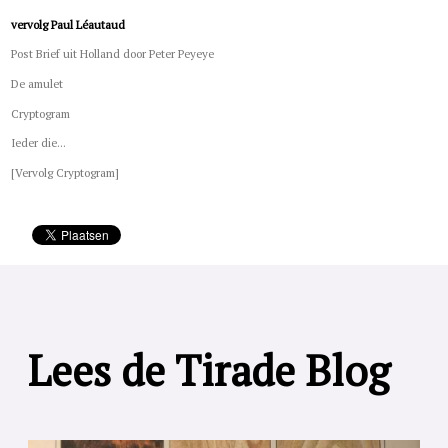
vervolg Paul Léautaud
Post Brief uit Holland door Peter Peyeye
De amulet
Cryptogram
Ieder die...
[Vervolg Cryptogram]
Lees de Tirade Blog