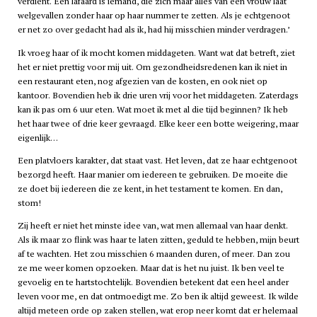
verdient. Een lafaard is iemand, die zich maar alles van een vrouw laat
welgevallen zonder haar op haar nummer te zetten. Als je echtgenoot
er net zo over gedacht had als ik, had hij misschien minder verdragen.’
Ik vroeg haar of ik mocht komen middageten. Want wat dat betreft, ziet
het er niet prettig voor mij uit. Om gezondheidsredenen kan ik niet in
een restaurant eten, nog afgezien van de kosten, en ook niet op
kantoor. Bovendien heb ik drie uren vrij voor het middageten. Zaterdags
kan ik pas om 6 uur eten. Wat moet ik met al die tijd beginnen? Ik heb
het haar twee of drie keer gevraagd. Elke keer een botte weigering, maar
eigenlijk…
Een platvloers karakter, dat staat vast. Het leven, dat ze haar echtgenoot
bezorgd heeft. Haar manier om iedereen te gebruiken. De moeite die
ze doet bij iedereen die ze kent, in het testament te komen. En dan,
stom!
Zij heeft er niet het minste idee van, wat men allemaal van haar denkt.
Als ik maar zo flink was haar te laten zitten, geduld te hebben, mijn beurt
af te wachten. Het zou misschien 6 maanden duren, of meer. Dan zou
ze me weer komen opzoeken. Maar dat is het nu juist. Ik ben veel te
gevoelig en te hartstochtelijk. Bovendien betekent dat een heel ander
leven voor me, en dat ontmoedigt me. Zo ben ik altijd geweest. Ik wilde
altijd meteen orde op zaken stellen, wat erop neer komt dat er helemaal