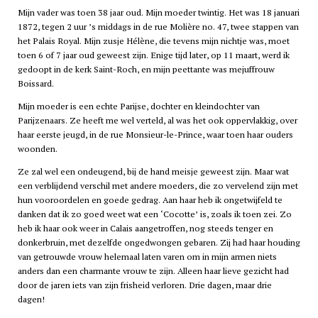
Mijn vader was toen 38 jaar oud. Mijn moeder twintig. Het was 18 januari
1872, tegen 2 uur ’s middags in de rue Molière no. 47, twee stappen van
het Palais Royal. Mijn zusje Hélène, die tevens mijn nichtje was, moet
toen 6 of 7 jaar oud geweest zijn. Enige tijd later, op 11 maart, werd ik
gedoopt in de kerk Saint-Roch, en mijn peettante was mejuffrouw
Boissard.
Mijn moeder is een echte Parijse, dochter en kleindochter van
Parijzenaars. Ze heeft me wel verteld, al was het ook oppervlakkig, over
haar eerste jeugd, in de rue Monsieur-le-Prince, waar toen haar ouders
woonden.
Ze zal wel een ondeugend, bij de hand meisje geweest zijn. Maar wat
een verblijdend verschil met andere moeders, die zo vervelend zijn met
hun vooroordelen en goede gedrag. Aan haar heb ik ongetwijfeld te
danken dat ik zo goed weet wat een ‘Cocotte’ is, zoals ik toen zei. Zo
heb ik haar ook weer in Calais aangetroffen, nog steeds tenger en
donkerbruin, met dezelfde ongedwongen gebaren. Zij had haar houding
van getrouwde vrouw helemaal laten varen om in mijn armen niets
anders dan een charmante vrouw te zijn. Alleen haar lieve gezicht had
door de jaren iets van zijn frisheid verloren. Drie dagen, maar drie
dagen!