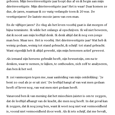
geboren. Mijn tweeënveertigste jaar loopt dus af en ik begin aan mijn
drieënveertigste. Mijn drieënveertigste jaar! Het is waar! Daar komen ze
dus, de jaren, waarnaar ik zo vurig verlangde toen ik 20 was. De
veertigerjaren! De laatste mooie jaren van een man.
En de vijftiger jaren? Zo vlug als het leven voorbij gaat is dat morgen of
bijna tenminste. Ik wilde het onlangs al opschrijven. Ik wil niet beweren,
dat ik nooit aan mijn leeftijd denk. Ik denk altijd dat ik nog een jonge
man ben. Maar nee. Het is voorbij. Het drieënveertigste jaar! Wat heb ik
weinig gedaan, weinig tot stand gebracht, ik schrijf: tot stand gebracht.
Want eigenlijk heb ik altijd gewerkt, zijn mijn hersenen actief geweest.
Als iemand zijn hersens gebruikt heeft, zijn bewustzijn, om na te
denken, waar te nemen, te kijken, te onthouden, zich zelf te analyseren,
dan ben ik het wel.
B. zei vanmorgen tegen me, naar aanleiding van mijn ontdekking: ‘Je
bent zo oud als je er uit ziet.’ De leeftijd hangt af van wat men gedaan
heeft of liever nog, van wat men niet gedaan heeft.
Vanavond ben ik van mening dat het misschien juister is om te zeggen,
dat de leeftijd afhangt van de kracht, die men nog heeft. In dat geval kan
ik zeggen, dat ik nog jong ben, want ik weet nog niet wat vermoeidheid
is, vooral niet vermoeidheid door werk. Als ik iets schrijf, dat me bevalt,