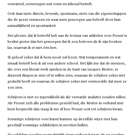
verwaterd, verwrongen wat vorm en inhoud betreft.
Ook daar niets directs, levends, spontaans, niets van die eigenschappen
die de geest verrassen en waar men genoegen aan beleeft door hun
natuurlijkheid en spontaniteit.
Het plezier, dat ik beleefd heb aan de lectuur van artikelen over Proust is
beslist groter dan het genoegen dat ik zou beleven als ik zijn boeken
las, waarvan ik er niet één ken.
Ik geloof zeker dat ik hem nooit zal lezen. Wat temperament en wat
smaak betreft ben ik uit een andere school. Het lijkt me dat de mensen,
die over een literair werk spreken in de trant van Jacques Rivière, er
duizend dingen in zien of in willen zien, waaraan de schrijver zeker niet
gedacht heeft en waarvan de schrijver zeker niet vermoedde dat men ze
zou zien.
Schrijven is niet zo ingewikkeld als die verwarde analytici zouden willen.
Als Proust zich alle problemen gesteld had, die Rivière in verband met
hem bespreekt dan vraag ik me af hoe Proust ooit tot schrijven kwam.
Sommige schrijvers over kunst kunnen op dezelfde wijze met hun
geschrijf sommige schilderijen in nevelen hullen.
De schilders zouden waarschijnlijk stom verbaasd staan als ze zouden