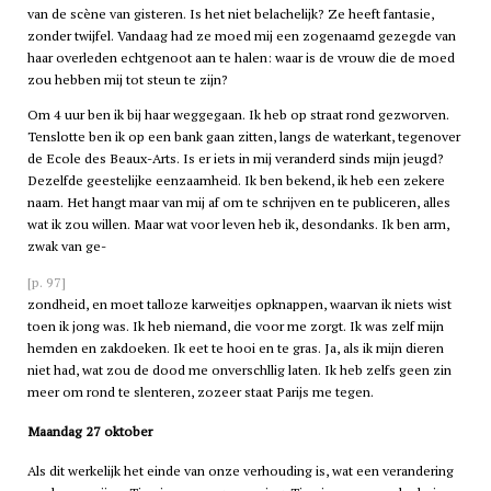
van de scène van gisteren. Is het niet belachelijk? Ze heeft fantasie,
zonder twijfel. Vandaag had ze moed mij een zogenaamd gezegde van
haar overleden echtgenoot aan te halen: waar is de vrouw die de moed
zou hebben mij tot steun te zijn?
Om 4 uur ben ik bij haar weggegaan. Ik heb op straat rond gezworven.
Tenslotte ben ik op een bank gaan zitten, langs de waterkant, tegenover
de Ecole des Beaux-Arts. Is er iets in mij veranderd sinds mijn jeugd?
Dezelfde geestelijke eenzaamheid. Ik ben bekend, ik heb een zekere
naam. Het hangt maar van mij af om te schrijven en te publiceren, alles
wat ik zou willen. Maar wat voor leven heb ik, desondanks. Ik ben arm,
zwak van ge-
[p. 97]
zondheid, en moet talloze karweitjes opknappen, waarvan ik niets wist
toen ik jong was. Ik heb niemand, die voor me zorgt. Ik was zelf mijn
hemden en zakdoeken. Ik eet te hooi en te gras. Ja, als ik mijn dieren
niet had, wat zou de dood me onverschllig laten. Ik heb zelfs geen zin
meer om rond te slenteren, zozeer staat Parijs me tegen.
Maandag 27 oktober
Als dit werkelijk het einde van onze verhouding is, wat een verandering