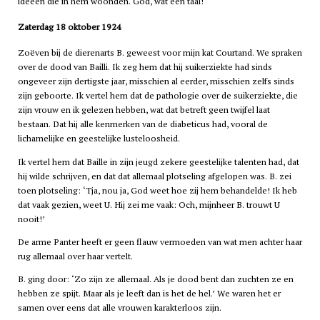
ideeën die in hem woonden. God, wat een taal!
Zaterdag 18 oktober 1924
Zoëven bij de dierenarts B. geweest voor mijn kat Courtand. We spraken
over de dood van Bailli. Ik zeg hem dat hij suikerziekte had sinds
ongeveer zijn dertigste jaar, misschien al eerder, misschien zelfs sinds
zijn geboorte. Ik vertel hem dat de pathologie over de suikerziekte, die
zijn vrouw en ik gelezen hebben, wat dat betreft geen twijfel laat
bestaan. Dat hij alle kenmerken van de diabeticus had, vooral de
lichamelijke en geestelijke lusteloosheid.
Ik vertel hem dat Baille in zijn jeugd zekere geestelijke talenten had, dat
hij wilde schrijven, en dat dat allemaal plotseling afgelopen was. B. zei
toen plotseling: ‘Tja, nou ja, God weet hoe zij hem behandelde! Ik heb
dat vaak gezien, weet U. Hij zei me vaak: Och, mijnheer B. trouwt U
nooit!’
De arme Panter heeft er geen flauw vermoeden van wat men achter haar
rug allemaal over haar vertelt.
B. ging door: ‘Zo zijn ze allemaal. Als je dood bent dan zuchten ze en
hebben ze spijt. Maar als je leeft dan is het de hel.’ We waren het er
samen over eens dat alle vrouwen karakterloos zijn.