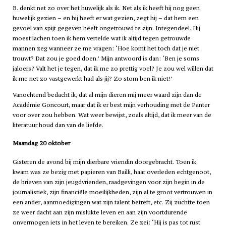
B. denkt net zo over het huwelijk als ik. Net als ik heeft hij nog geen
huwelijk gezien – en hij heeft er wat gezien, zegt hij – dat hem een
gevoel van spijt gegeven heeft ongetrouwd te zijn. Integendeel. Hij
moest lachen toen ik hem vertelde wat ik altijd tegen getrouwde
mannen zeg wanneer ze me vragen: ‘Hoe komt het toch dat je niet
trouwt? Dat zou je goed doen.’ Mijn antwoord is dan: ‘Ben je soms
jaloers? Valt het je tegen, dat ik me zo prettig voel? Je zou wel willen dat
ik me net zo vastgewerkt had als jij? Zo stom ben ik niet!’
Vanochtend bedacht ik, dat al mijn dieren mij meer waard zijn dan de
Académie Goncourt, maar dat ik er best mijn verhouding met de Panter
voor over zou hebben. Wat weer bewijst, zoals altijd, dat ik meer van de
literatuur houd dan van de liefde.
Maandag 20 oktober
Gisteren de avond bij mijn dierbare vriendin doorgebracht. Toen ik
kwam was ze bezig met papieren van Bailli, haar overleden echtgenoot,
de brieven van zijn jeugdvrienden, raadgevingen voor zijn begin in de
journalistiek, zijn financiële moeilijkheden, zijn al te groot vertrouwen in
een ander, aanmoedigingen wat zijn talent betreft, etc. Zij zuchtte toen
ze weer dacht aan zijn mislukte leven en aan zijn voortdurende
onvermogen iets in het leven te bereiken. Ze zei: ‘Hij is pas tot rust