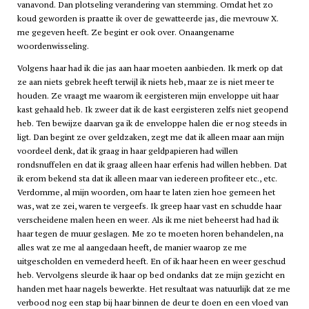
vanavond. Dan plotseling verandering van stemming. Omdat het zo
koud geworden is praatte ik over de gewatteerde jas, die mevrouw X.
me gegeven heeft. Ze begint er ook over. Onaangename
woordenwisseling.
Volgens haar had ik die jas aan haar moeten aanbieden. Ik merk op dat
ze aan niets gebrek heeft terwijl ik niets heb, maar ze is niet meer te
houden. Ze vraagt me waarom ik eergisteren mijn enveloppe uit haar
kast gehaald heb. Ik zweer dat ik de kast eergisteren zelfs niet geopend
heb. Ten bewijze daarvan ga ik de enveloppe halen die er nog steeds in
ligt. Dan begint ze over geldzaken, zegt me dat ik alleen maar aan mijn
voordeel denk, dat ik graag in haar geldpapieren had willen
rondsnuffelen en dat ik graag alleen haar erfenis had willen hebben. Dat
ik erom bekend sta dat ik alleen maar van iedereen profiteer etc., etc.
Verdomme, al mijn woorden, om haar te laten zien hoe gemeen het
was, wat ze zei, waren te vergeefs. Ik greep haar vast en schudde haar
verscheidene malen heen en weer. Als ik me niet beheerst had had ik
haar tegen de muur geslagen. Me zo te moeten horen behandelen, na
alles wat ze me al aangedaan heeft, de manier waarop ze me
uitgescholden en vernederd heeft. En of ik haar heen en weer geschud
heb. Vervolgens sleurde ik haar op bed ondanks dat ze mijn gezicht en
handen met haar nagels bewerkte. Het resultaat was natuurlijk dat ze me
verbood nog een stap bij haar binnen de deur te doen en een vloed van