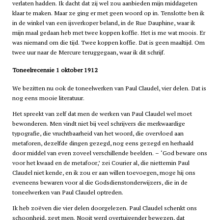
verlaten hadden. Ik dacht dat zij wel zou aanbieden mijn middageten
klaar te maken. Maar ze ging er met geen woord op in. Tenslotte ben ik
in de winkel van een ijsverkoper beland, in de Rue Dauphine, waar ik
mijn maal gedaan heb met twee koppen koffie. Het is me wat moois. Er
was niemand om die tijd. Twee koppen koffie. Dat is geen maaltijd. Om
twee uur naar de Mercure teruggegaan, waar ik dit schrijf.
Toneelrecensie 1 oktober 1912
We bezitten nu ook de toneelwerken van Paul Claudel, vier delen. Dat is
nog eens mooie literatuur.
Het spreekt van zelf dat men de werken van Paul Claudel wel moet
bewonderen. Men vindt niet bij veel schrijvers die merkwaardige
typografie, die vruchtbaarheid van het woord, die overvloed aan
metaforen, dezelfde dingen gezegd, nog eens gezegd en herhaald
door middel van even zoveel verschillende beelden. – ‘God beware ons
voor het kwaad en de metafoor,’ zei Courier al, die niettemin Paul
Claudel niet kende, en ik zou er aan willen toevoegen, moge hij ons
eveneens bewaren voor al die Godsdienstonderwijzers, die in de
toneelwerken van Paul Claudel optreden.
Ik heb zoëven die vier delen doorgelezen. Paul Claudel schenkt ons
schoonheid, zegt men. Nooit werd overtuigender bewezen, dat