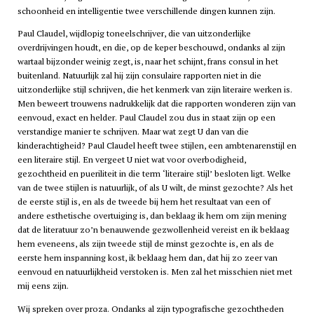
schoonheid en intelligentie twee verschillende dingen kunnen zijn.
Paul Claudel, wijdlopig toneelschrijver, die van uitzonderlijke
overdrijvingen houdt, en die, op de keper beschouwd, ondanks al zijn
wartaal bijzonder weinig zegt, is, naar het schijnt, frans consul in het
buitenland. Natuurlijk zal hij zijn consulaire rapporten niet in die
uitzonderlijke stijl schrijven, die het kenmerk van zijn literaire werken is.
Men beweert trouwens nadrukkelijk dat die rapporten wonderen zijn van
eenvoud, exact en helder. Paul Claudel zou dus in staat zijn op een
verstandige manier te schrijven. Maar wat zegt U dan van die
kinderachtigheid? Paul Claudel heeft twee stijlen, een ambtenarenstijl en
een literaire stijl. En vergeet U niet wat voor overbodigheid,
gezochtheid en pueriliteit in die term ‘literaire stijl’ besloten ligt. Welke
van de twee stijlen is natuurlijk, of als U wilt, de minst gezochte? Als het
de eerste stijl is, en als de tweede bij hem het resultaat van een of
andere esthetische overtuiging is, dan beklaag ik hem om zijn mening
dat de literatuur zo’n benauwende gezwollenheid vereist en ik beklaag
hem eveneens, als zijn tweede stijl de minst gezochte is, en als de
eerste hem inspanning kost, ik beklaag hem dan, dat hij zo zeer van
eenvoud en natuurlijkheid verstoken is. Men zal het misschien niet met
mij eens zijn.
Wij spreken over proza. Ondanks al zijn typografische gezochtheden