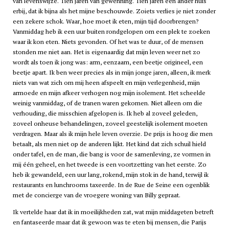
van levenswijze. Tien jaren van gewenning. Tien jaren een ander huis
erbij, dat ik bijna als het mijne beschouwde. Zoiets verlies je niet zonder
een zekere schok. Waar, hoe moet ik eten, mijn tijd doorbrengen?
Vanmiddag heb ik een uur buiten rondgelopen om een plek te zoeken
waar ik kon eten. Niets gevonden. Of het was te duur, of de mensen
stonden me niet aan. Het is eigenaardig dat mijn leven weer net zo
wordt als toen ik jong was: arm, eenzaam, een beetje origineel, een
beetje apart. Ik ben weer precies als in mijn jonge jaren, alleen, ik merk
niets van wat zich om mij heen afspeelt en mijn verlegenheid, mijn
armoede en mijn afkeer verhogen nog mijn isolement. Het scheelde
weinig vanmiddag, of de tranen waren gekomen. Niet alleen om die
verhouding, die misschien afgelopen is. Ik heb al zoveel geleden,
zoveel onheuse behandelingen, zoveel geestelijk isolement moeten
verdragen. Maar als ik mijn hele leven overzie. De prijs is hoog die men
betaalt, als men niet op de anderen lijkt. Het kind dat zich schuil hield
onder tafel, en de man, die bang is voor de samenleving, ze vormen in
mij één geheel, en het tweede is een voortzetting van het eerste. Zo
heb ik gewandeld, een uur lang, rokend, mijn stok in de hand, terwijl ik
restaurants en lunchrooms taxeerde. In de Rue de Seine een ogenblik
met de concierge van de vroegere woning van Billy gepraat.
Ik vertelde haar dat ik in moeilijkheden zat, wat mijn middageten betreft
en fantaseerde maar dat ik gewoon was te eten bij mensen, die Parijs