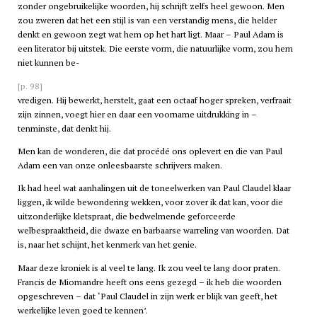
zonder ongebruikelijke woorden, hij schrijft zelfs heel gewoon. Men
zou zweren dat het een stijl is van een verstandig mens, die helder
denkt en gewoon zegt wat hem op het hart ligt. Maar – Paul Adam is
een literator bij uitstek. Die eerste vorm, die natuurlijke vorm, zou hem
niet kunnen be-
[p. 98]
vredigen. Hij bewerkt, herstelt, gaat een octaaf hoger spreken, verfraait
zijn zinnen, voegt hier en daar een voorname uitdrukking in –
tenminste, dat denkt hij.
Men kan de wonderen, die dat procédé ons oplevert en die van Paul
Adam een van onze onleesbaarste schrijvers maken.
Ik had heel wat aanhalingen uit de toneelwerken van Paul Claudel klaar
liggen, ik wilde bewondering wekken, voor zover ik dat kan, voor die
uitzonderlijke kletspraat, die bedwelmende geforceerde
welbespraaktheid, die dwaze en barbaarse warreling van woorden. Dat
is, naar het schijnt, het kenmerk van het genie.
Maar deze kroniek is al veel te lang. Ik zou veel te lang door praten.
Francis de Miomandre heeft ons eens gezegd – ik heb die woorden
opgeschreven – dat ‘Paul Claudel in zijn werk er blijk van geeft, het
werkelijke leven goed te kennen’.