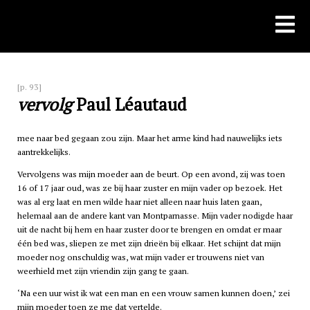
Skip
to
content
[p. 93]
vervolg
Paul Léautaud
mee naar bed gegaan zou zijn. Maar het arme kind had nauwelijks iets
aantrekkelijks.
Vervolgens was mijn moeder aan de beurt. Op een avond, zij was toen
16 of 17 jaar oud, was ze bij haar zuster en mijn vader op bezoek. Het
was al erg laat en men wilde haar niet alleen naar huis laten gaan,
helemaal aan de andere kant van Montparnasse. Mijn vader nodigde haar
uit de nacht bij hem en haar zuster door te brengen en omdat er maar
één bed was, sliepen ze met zijn drieën bij elkaar. Het schijnt dat mijn
moeder nog onschuldig was, wat mijn vader er trouwens niet van
weerhield met zijn vriendin zijn gang te gaan.
‘Na een uur wist ik wat een man en een vrouw samen kunnen doen,’ zei
mijn moeder toen ze me dat vertelde.