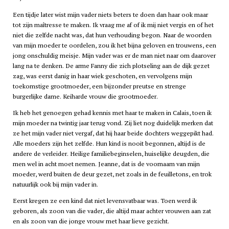
Een tijdje later wist mijn vader niets beters te doen dan haar ook maar
tot zijn maîtresse te maken. Ik vraag me af of ik mij niet vergis en of het
niet die zelfde nacht was, dat hun verhouding begon. Naar de woorden
van mijn moeder te oordelen, zou ik het bijna geloven en trouwens, een
jong onschuldig meisje. Mijn vader was er de man niet naar om daarover
lang na te denken. De arme Fanny die zich plotseling aan de dijk gezet
zag, was eerst danig in haar wiek geschoten, en vervolgens mijn
toekomstige grootmoeder, een bijzonder preutse en strenge
burgerlijke dame. Keiharde vrouw die grootmoeder.
Ik heb het genoegen gehad kennis met haar te maken in Calais, toen ik
mijn moeder na twintig jaar terug vond. Zij liet nog duidelijk merken dat
ze het mijn vader niet vergaf, dat hij haar beide dochters weggepikt had.
Alle moeders zijn het zelfde. Hun kind is nooit begonnen, altijd is de
andere de verleider. Heilige familiebeginselen, huiselijke deugden, die
men wel in acht moet nemen. Jeanne, dat is de voornaam van mijn
moeder, werd buiten de deur gezet, net zoals in de feuilletons, en trok
natuurlijk ook bij mijn vader in.
Eerst kregen ze een kind dat niet levensvatbaar was. Toen werd ik
geboren, als zoon van die vader, die altijd maar achter vrouwen aan zat
en als zoon van die jonge vrouw met haar lieve gezicht.