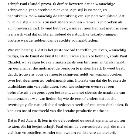
schrijft Paul Claudel proza. Ik durf te beweren dat de waarachtige
schrijver die gespletenheid niet kent. Zijn stijl is zo zeer, zo
nadrukkelijk, zo waarachtig de uitdrukking van zijn persoonlijkheid, dat
hij in die stijl – en hij zou niet anders kunnen – zowel zijn boeken als
zijn brieven schrijft. Ik vind het best, wanneer men het niet met mij eens
is maar ik vind dat op literair gebied de natuurlijke tekortkomingen
grotere waarde hebben dan gezochte volmaaktheden.
Wat van belang is, dat is het juiste woord te treffen, te leven, waarachtig
te zijn, en de kunst de kunst te laten. Twee stijlen te hebben, zoals Paul
Claudel, wil zeggen boeken maken zoals een timmerman tafels maakt,
op een manier die niets met de persoon te maken heeft. Ik weet best,
dat dit trouwens voor de meeste schrijvers geldt, en waarom boeken
over het algemeen zo onbelangrijk zijn. Inplaats van dat die boeken de
uitdrukking zijn van individuen, voor wie schrijven evenzeer een
behoefte als een genoegen betekent, zijn het slechts de maaksels van
kunstenaars, d.w.z. van lieden, bij wie de een of andere estetische
overtuiging alle natuurlijkheid bedorven heeft, of van ambachtslieden. Ik
ken een mooi voorbeeld van die literaire productie methode.
Dat is Paul Adam. Ik ben in de gelegenheid geweest zijn manuscripten
te zien. Als hij begint schrijft Paul Adam de eenvoudigste stijl, die men
zich kan voorstellen, zonder een zweem van literaire aanstellerij,