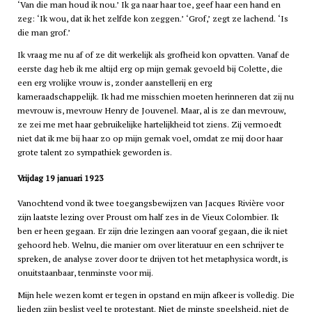
‘Van die man houd ik nou.’ Ik ga naar haar toe, geef haar een hand en
zeg: ‘Ik wou, dat ik het zelfde kon zeggen.’ ‘Grof,’ zegt ze lachend. ‘Is
die man grof.’
Ik vraag me nu af of ze dit werkelijk als grofheid kon opvatten. Vanaf de
eerste dag heb ik me altijd erg op mijn gemak gevoeld bij Colette, die
een erg vrolijke vrouw is, zonder aanstellerij en erg
kameraadschappelijk. Ik had me misschien moeten herinneren dat zij nu
mevrouw is, mevrouw Henry de Jouvenel. Maar, al is ze dan mevrouw,
ze zei me met haar gebruikelijke hartelijkheid tot ziens. Zij vermoedt
niet dat ik me bij haar zo op mijn gemak voel, omdat ze mij door haar
grote talent zo sympathiek geworden is.
Vrijdag 19 januari 1923
Vanochtend vond ik twee toegangsbewijzen van Jacques Rivière voor
zijn laatste lezing over Proust om half zes in de Vieux Colombier. Ik
ben er heen gegaan. Er zijn drie lezingen aan vooraf gegaan, die ik niet
gehoord heb. Welnu, die manier om over literatuur en een schrijver te
spreken, de analyse zover door te drijven tot het metaphysica wordt, is
onuitstaanbaar, tenminste voor mij.
Mijn hele wezen komt er tegen in opstand en mijn afkeer is volledig. Die
lieden zijn beslist veel te protestant. Niet de minste speelsheid, niet de