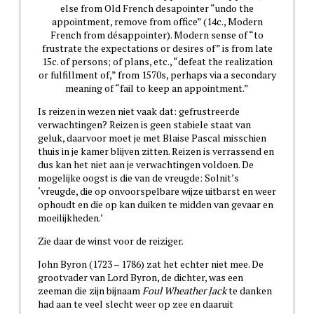
else from Old French desapointer “undo the
appointment, remove from office” (14c., Modern
French from désappointer). Modern sense of “to
frustrate the expectations or desires of” is from late
15c. of persons; of plans, etc., “defeat the realization
or fulfillment of,” from 1570s, perhaps via a secondary
meaning of “fail to keep an appointment.”
Is reizen in wezen niet vaak dat: gefrustreerde
verwachtingen? Reizen is geen stabiele staat van
geluk, daarvoor moet je met Blaise Pascal misschien
thuis in je kamer blijven zitten. Reizen is verrassend en
dus kan het niet aan je verwachtingen voldoen. De
mogelijke oogst is die van de vreugde: Solnit’s
‘vreugde, die op onvoorspelbare wijze uitbarst en weer
ophoudt en die op kan duiken te midden van gevaar en
moeilijkheden.’
Zie daar de winst voor de reiziger.
John Byron (1723 – 1786) zat het echter niet mee. De
grootvader van Lord Byron, de dichter, was een
zeeman die zijn bijnaam
Foul Wheather Jack
te danken
had aan te veel slecht weer op zee en daaruit