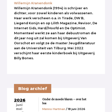
Willemijn Kranendonk
Willemijn Kranendonk (1994) is schrijver en
dichter, voor zowel kinderen als volwassenen.
Haar werk verscheen o.a. in Tirade, DW B,
Liegend Konijn en op Lilith Magazine, Revisor, De
Internet Gids, Hard//Hoofd en De Optimist.
Momenteel werkt ze aan haar debuutroman die
dit jaar nog uit zal komen bij Uitgeverij Van
Oorschot en volgt ze de master Jeugdliteratuur
aan de Universiteit van Tilburg. Mei 2022
verschijnt haar eerste kinderboek bij Uitgeverij
Billy Bones.
Blog archief
Onder de moede blaren – over het
2026
bos
juni
Menno Hartman
/ 18 juni 2026
mei