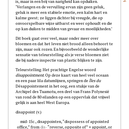
is, maar in een brij van narigheid kan opduiken.
‘Verlangen en de vervulling ervan zijn geen geluk,
geluk is meer een stabiele emotie, een kalm hart en
kalme geest; ze liggen dichter bij vreugde, die op
onvoorspelbare wijze uitbarst en weer ophoudt en die
op kan duiken te midden van gevaar en moeilijkheden.’
Dit boek gaat over veel, maar onder meer over
bloemen en dat het leven niet brood alleen behoort te
zijn, maar ook rozen. En bijvoorbeeld de wonderlijke
sensatie van teleurstelling als je verse bloemen ziet
die bij nadere inspectie van plastic blijken te zijn.
Teleurstelling. Het prachtige Engelse woord
disappointment
. Op deze kaart van heel veel oceaan
en een paar lila datumlijnen, springen de
Îles du
Désappointement in het oog, een stukje van de
Archipel des Tuamotu, een deel van Frans Polynesië
van rond de 80 eilanden op een oppervlak dat vrijwel
gelijk is aan heel West Europa.
disappoint (v.)
mid-15c., disappointen, “dispossess of appointed
office,” from
dis-
“reverse, opposite of” + appoint, or