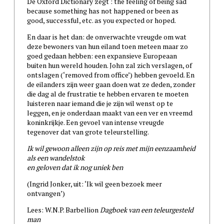
De Oxford Dictionary zegt : the feeling of being sad
because something has not happened or been as
good, successful, etc. as you expected or hoped.
En daar is het dan: de onverwachte vreugde om wat
deze bewoners van hun eiland toen meteen maar zo
goed gedaan hebben: een expansieve Europeaan
buiten hun wereld houden. John zal zich verslagen, of
ontslagen (‘removed from office’) hebben gevoeld. En
de eilanders zijn weer gaan doen wat ze deden, zonder
die dag al de frustratie te hebben ervaren te moeten
luisteren naar iemand die je zijn wil wenst op te
leggen, en je onderdaan maakt van een ver en vreemd
koninkrijkje. Een gevoel van intense vreugde
tegenover dat van grote teleurstelling.
Ik wil gewoon alleen zijn op reis met mijn eenzaamheid
als een wandelstok
en geloven dat ik nog uniek ben
(Ingrid Jonker, uit: ‘Ik wil geen bezoek meer
ontvangen’)
Lees: W.N.P. Barbellion
Dagboek van een teleurgesteld
man