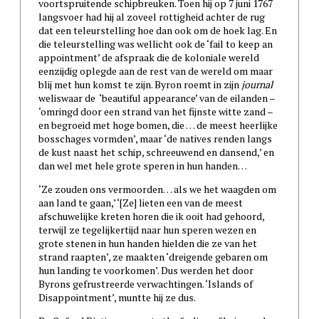
voortspruitende schipbreuken. Toen hij op 7 juni 1767
langsvoer had hij al zoveel rottigheid achter de rug
dat een teleurstelling hoe dan ook om de hoek lag. En
die teleurstelling was wellicht ook de ‘fail to keep an
appointment’ de afspraak die de koloniale wereld
eenzijdig oplegde aan de rest van de wereld om maar
blij met hun komst te zijn. Byron roemt in zijn
journal
weliswaar de ‘beautiful appearance’ van de eilanden –
‘omringd door een strand van het fijnste witte zand –
en begroeid met hoge bomen, die … de meest heerlijke
bosschages vormden’, maar ‘de natives renden langs
de kust naast het schip, schreeuwend en dansend,’ en
dan wel met hele grote speren in hun handen…
‘Ze zouden ons vermoorden… als we het waagden om
aan land te gaan,’ ‘[Ze] lieten een van de meest
afschuwelijke kreten horen die ik ooit had gehoord,
terwijl ze tegelijkertijd naar hun speren wezen en
grote stenen in hun handen hielden die ze van het
strand raapten’, ze maakten ‘dreigende gebaren om
hun landing te voorkomen’. Dus werden het door
Byrons gefrustreerde verwachtingen. ‘Islands of
Disappointment’, muntte hij ze dus.