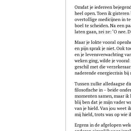
Omdat je iedereen bejegend
heel open. Toen ik gisteren
overtollige medicijnen in t
boel te scheiden. Na een p
laten gaan, zei ze: ‘O nee. D
Maar je lokte vooral openhe
en pijn sprak je niet. Ook t
en je levensverwachting va
weken ging, wilde je vooral
geschil met die verzekeraa
naderende energiecrisis bij 
Tussen zulke alledaagse di
filosofische in – beide ond
momenten samen, maar ik he
blij ben dat je mijn vader w
van je hield. Van jou weet 
mij hield, trots was op wi
Ergens in de afgelopen weke