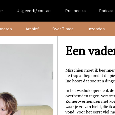
rs
Uitgeverij / contact
Prospectus
Podcast
nneren
Archief
Over Tirade
Inzenden
Een vade
Misschien moet ik beginnen b
de trap af liep omdat de pie
Ine hoort dat soorten dinge
In het washok opende ik de
overhemden tegen, verstren
Zomeroverhemden met korte
waar je zo van hield, die ik
vond. Voor het eerst viel m