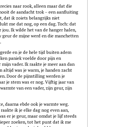
recies naar rook, alleen maar dat die
 nooit de aandacht trok – een aanfluiting
t, dat ik zoiets belangrijks niet
lukt me dat nog, op een dag. Toch: dat
jou. Ik wilde het van de hanger halen,
w geur de mijne werd en die manchetten
.
rgerde en je de hele tijd buiten adem
weken paniek voelde door pijn en
mijn vader. Ik raakte je meer aan dan
en altijd was je warm, je handen zacht
en. Door de pijnstilling werden je
r je stem was er nog. Vijftig jaar van
warmte van een vader, zijn geur, zijn
te, daarna ebde ook je warmte weg.
 raakte ik je elke dag nog even aan,
was er je geur, maar omdat je lijf steeds
ieper zoeken, tot het punt dat ik me