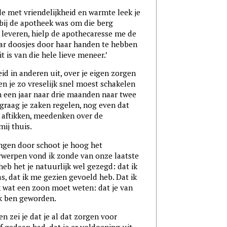
e met vriendelijkheid en warmte leek je
 bij de apotheek was om die berg
e leveren, hielp de apothecaresse me de
aar doosjes door haar handen te hebben
it is van die hele lieve meneer.’
id in anderen uit, over je eigen zorgen
oen je zo vreselijk snel moest schakelen
n een jaar naar drie maanden naar twee
 graag je zaken regelen, nog even dat
r aftikken, meedenken over de
mij thuis.
ngen door schoot je hoog het
erwerpen vond ik zonde van onze laatste
b het je natuurlijk wel gezegd: dat ik
as, dat ik me gezien gevoeld heb. Dat ik
ik wat een zoon moet weten: dat je van
e ik ben geworden.
n zei je dat je al dat zorgen voor