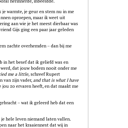
ooral herinnerde, inbeeldde.
ik je warmte, je geur en stem nu in me
 kunnen oproepen, maar ik weet uit
nering aan wie je het meest dierbaar was
vriend Gijs ging een paar jaar geleden
reem zachte overhemden – dan bij me
eb in het besef dat ik geliefd was en
 werd, dat jouw bodem nooit onder me
ied me a little,
schreef Rupert
n van zijn vader,
and that is what I have
e jou zo ervaren heeft, en dat maakt me
ngebracht – wat ik geleerd heb dat een
 je hele leven niemand laten vallen.
pen naar het kraaiennest dat wij in