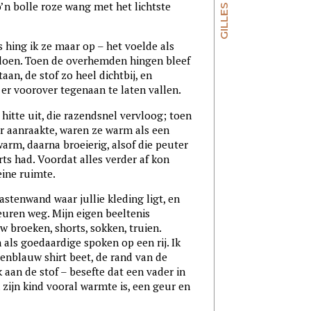
’n bolle roze wang met het lichtste
 hing ik ze maar op – het voelde als
n doen. Toen de overhemden hingen bleef
taan, de stof zo heel dichtbij, en
er voorover tegenaan te laten vallen.
 hitte uit, die razendsnel vervloog; toen
er aanraakte, waren ze warm als een
arm, daarna broeierig, alsof die peuter
ts had. Voordat alles verder af kon
eine ruimte.
kastenwand waar jullie kleding ligt, en
euren weg. Mijn eigen beeltenis
 broeken, shorts, sokken, truien.
ls goedaardige spoken op een rij. Ik
nblauw shirt beet, de rand van de
 aan de stof – besefte dat een vader in
 zijn kind vooral warmte is, een geur en