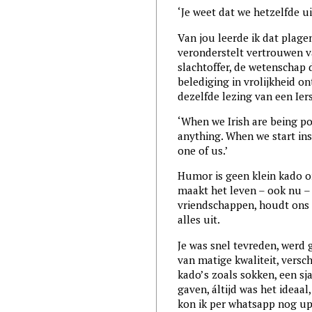
‘Je weet dat we hetzelfde ui
Van jou leerde ik dat plagen
veronderstelt vertrouwen v
slachtoffer, de wetenschap d
belediging in vrolijkheid o
dezelfde lezing van een 
‘When we Irish are being pol
anything. When we start in
one of us.’
Humor is geen klein kado o
maakt het leven – ook nu – d
vriendschappen, houdt ons 
alles uit.
Je was snel tevreden, werd
van matige kwaliteit, versch
kado’s zoals sokken, een sj
gaven, áltijd was het ideaal
kon ik per whatsapp nog up