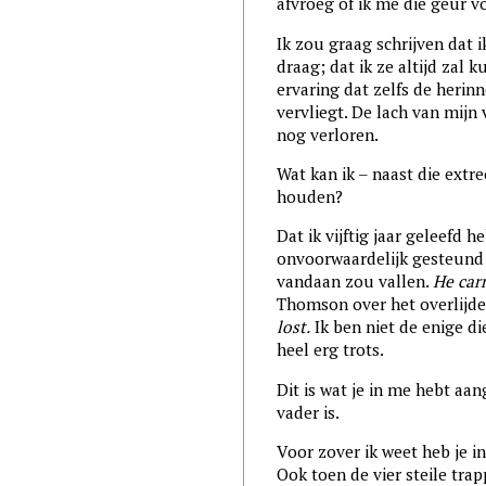
afvroeg of ik me die geur v
Ik zou graag schrijven dat 
draag; dat ik ze altijd zal
ervaring dat zelfs de herin
vervliegt. De lach van mijn 
nog verloren.
Wat kan ik – naast die ext
houden?
Dat ik vijftig jaar geleefd h
onvoorwaardelijk gesteund
vandaan zou vallen.
He carr
Thomson over het overlijde
lost.
Ik ben niet de enige di
heel erg trots.
Dit is wat je in me hebt aa
vader is.
Voor zover ik weet heb je in
Ook toen de vier steile trap