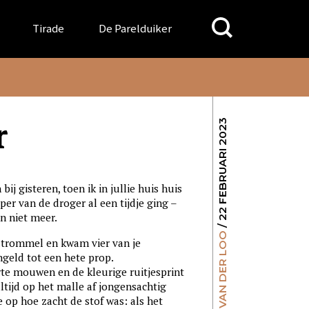
Search
Tirade
De Parelduiker
for:
r
/ 22 FEBRUARI 2023
ij gisteren, toen ik in jullie huis huis
per van de droger al een tijdje ging –
n niet meer.
GILLES VAN DER LOO
 trommel en kwam vier van je
geld tot een hete prop.
 mouwen en de kleurige ruitjesprint
 altijd op het malle af jongensachtig
e op hoe zacht de stof was: als het