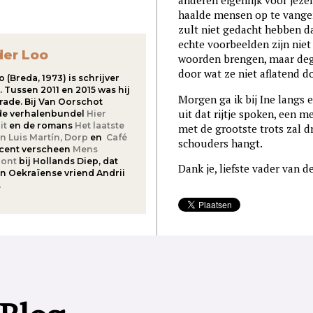
anderen eigenlijk voor jezel
haalde mensen op te vangen,
zult niet gedacht hebben da
echte voorbeelden zijn nie
der Loo
woorden brengen, maar deg
door wat ze niet aflatend 
o (Breda, 1973) is schrijver
. Tussen 2011 en 2015 was hij
Morgen ga ik bij Ine langs
rade. Bij Van Oorschot
uit dat rijtje spoken, een m
 de verhalenbundel
Hier
it
en de romans
Het laatste
met de grootste trots zal dr
an Luis Martín,
Dorp
en
Café
schouders hangt.
cent verscheen
Mens
ront
bij Hollands Diep, dat
Dank je, liefste vader van d
jn Oekraïense vriend Andrii
.