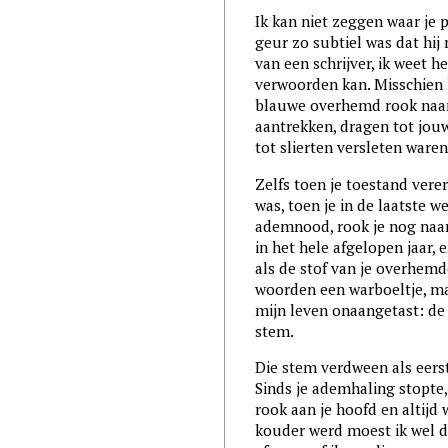
Ik kan niet zeggen waar je p
geur zo subtiel was dat hij
van een schrijver, ik weet he
verwoorden kan. Misschien 
blauwe overhemd rook naar 
aantrekken, dragen tot jou
tot slierten versleten waren
Zelfs toen je toestand vere
was, toen je in de laatste 
ademnood, rook je nog naar 
in het hele afgelopen jaar, 
als de stof van je overhemd
woorden een warboeltje, maa
mijn leven onaangetast: de 
stem.
Die stem verdween als eers
Sinds je ademhaling stopte,
rook aan je hoofd en altijd 
kouder werd moest ik wel d