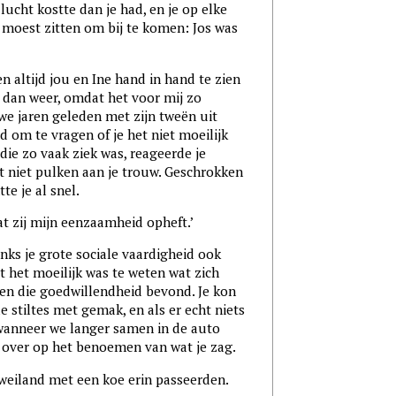
ht kostte dan je had, en je op elke
moest zitten om bij te komen: Jos was
n altijd jou en Ine hand in hand te zien
 dan weer, omdat het voor mij zo
we jaren geleden met zijn tweën uit
ad om te vragen of je het niet moeilijk
ie zo vaak ziek was, reageerde je
t niet pulken aan je trouw. Geschrokken
te je al snel.
dat zij mijn eenzaamheid opheft.’
anks je grote sociale vaardigheid ook
t het moeilijk was te weten wat zich
en die goedwillendheid bevond. Je kon
le stiltes met gemak, en als er echt niets
 wanneer we langer samen in de auto
s over op het benoemen van wat je zag.
en weiland met een koe erin passeerden.