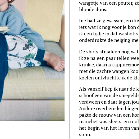
wangetje van een peuter, zo
blonde dons.
Ine had ze gewassen, en dus
iets wat ik nog voor je ko
ik een tijdje in dat washok s
onderdrukte de neiging me 
De shirts straalden nog wat
ik ze na een paar tellen we
kruikje, daarna cappuccinow
met die zachte wangen koor
koelen ontvluchtte ik de kl
Als vanzelf liep ik naar de 
schoof een van de spiegeld
verdween en daar lagen jouw
Andere overhemden hingen a
pakte de mouw van een kore
manchet was sleets, en rook
het begin van het leven van
stem.