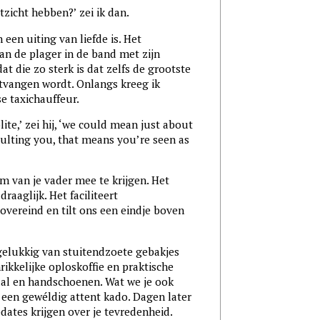
tzicht hebben?’ zei ik dan.
 een uiting van liefde is. Het
an de plager in de band met zijn
at die zo sterk is dat zelfs de grootste
ntvangen wordt. Onlangs kreeg ik
Ierse taxichauffeur.
ite,’ zei hij, ‘we could mean just about
sulting you, that means you’re seen as
m van je vader mee te krijgen. Het
raaglijk. Het faciliteert
overeind en tilt ons een eindje boven
 gelukkig van stuitendzoete gebakjes
rikkelijke oploskoffie en praktische
aal en handschoenen. Wat we je ook
, een gewéldig attent kado. Dagen later
dates krijgen over je tevredenheid.