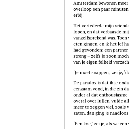
Amsterdam bewonen meer luc
overloop een paar minuten 
erbij.
Het vertederde mijn vriende
lopen, en dat verbaasde mij
vanzelfsprekend was. Toen 
eten gingen, en ik het lef h
had gevonden: een partner d
streng – zelfs je zoon moch
van je eigen felheid verzacht
‘Je moet snappen,’ zei je, ‘
De paradox is dat ik je ond
eenzaam vond, in die zin da
onder al dat enthousiasme 
overal over lullen, vulde al
meer te zeggen viel, zoals
zaten, dan ging je naadloo
‘Een koe,’ zei je, als we e