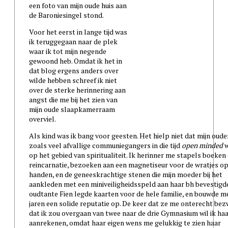
een foto van mijn oude huis aan
de Baroniesingel stond.
Voor het eerst in lange tijd was
ik teruggegaan naar de plek
waar ik tot mijn negende
gewoond heb. Omdat ik het in
dat blog ergens anders over
wilde hebben schreef ik niet
over de sterke herinnering aan
angst die me bij het zien van
mijn oude slaapkamerraam
overviel.
Als kind was ik bang voor geesten. Het hielp niet dat mijn oude
zoals veel afvallige communiegangers in die tijd
open minded
w
op het gebied van spiritualiteit. Ik herinner me stapels boeken
reincarnatie, bezoeken aan een magnetiseur voor de wratjes op
handen, en de geneeskrachtige stenen die mijn moeder bij het
aankleden met een miniveiligheidsspeld aan haar bh bevestigde
oudtante Fien legde kaarten voor de hele familie, en bouwde m
jaren een solide reputatie op. De keer dat ze me onterecht be
dat ik zou overgaan van twee naar de drie Gymnasium wil ik haa
aanrekenen, omdat haar eigen wens me gelukkig te zien haar