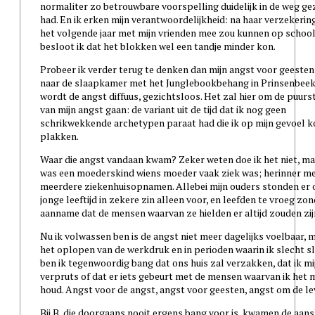
normaliter zo betrouwbare voorspelling duidelijk in de weg ge
had. En ik erken mijn verantwoordelijkheid: na haar verzekering
het volgende jaar met mijn vrienden mee zou kunnen op schoolr
besloot ik dat het blokken wel een tandje minder kon.
Probeer ik verder terug te denken dan mijn angst voor geesten
naar de slaapkamer met het Junglebookbehang in Prinsenbeek
wordt de angst diffuus, gezichtsloos. Het zal hier om de puur
van mijn angst gaan: de variant uit de tijd dat ik nog geen
schrikwekkende archetypen paraat had die ik op mijn gevoel k
plakken.
Waar die angst vandaan kwam? Zeker weten doe ik het niet, ma
was een moederskind wiens moeder vaak ziek was; herinner m
meerdere ziekenhuisopnamen. Allebei mijn ouders stonden er 
jonge leeftijd in zekere zin alleen voor, en leefden te vroeg zo
aanname dat de mensen waarvan ze hielden er altijd zouden zij
Nu ik volwassen ben is de angst niet meer dagelijks voelbaar, m
het oplopen van de werkdruk en in perioden waarin ik slecht s
ben ik tegenwoordig bang dat ons huis zal verzakken, dat ik mi
verpruts of dat er iets gebeurt met de mensen waarvan ik het 
houd. Angst voor de angst, angst voor geesten, angst om de l
Bij B, die doorgaans nooit ergens bang voor is, kwamen de aans