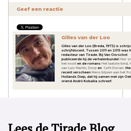
Geef een reactie
Gilles van der Loo
Gilles van der Loo (Breda, 1973) is schrij
schrijfdocent. Tussen 2011 en 2015 was h
redacteur van Tirade. Bij Van Oorschot
publiceerde hij de verhalenbundel
Hier s
het nooit
en de romans
Het laatste kind,
van Luis Martín,
Dorp
en
Café Dorian.
Me
recent verscheen
Mens blijven aan het fr
Hollands Diep, dat hij samen met zijn Oe
vriend Andrii Kobaliia schreef.
Lees de Tirade Blog