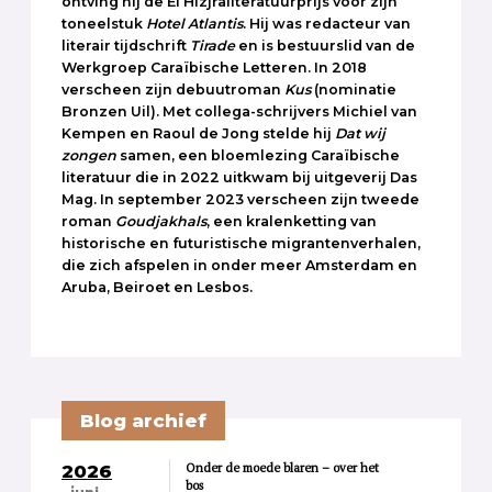
ontving hij de El Hizjraliteratuurprijs voor zijn
toneelstuk
Hotel
Atlantis
. Hij was redacteur van
literair tijdschrift
Tirade
en is bestuurslid van de
Werkgroep Caraïbische Letteren. In 2018
verscheen zijn debuutroman
Kus
(nominatie
Bronzen Uil). Met collega-schrijvers Michiel van
Kempen en Raoul de Jong stelde hij
Dat wij
zongen
samen, een bloemlezing Caraïbische
literatuur die in 2022 uitkwam bij uitgeverij Das
Mag. In september 2023 verscheen zijn tweede
roman
Goudjakhals
, een kralenketting van
historische en futuristische migrantenverhalen,
die zich afspelen in onder meer Amsterdam en
Aruba, Beiroet en Lesbos.
Blog archief
Onder de moede blaren – over het
2026
bos