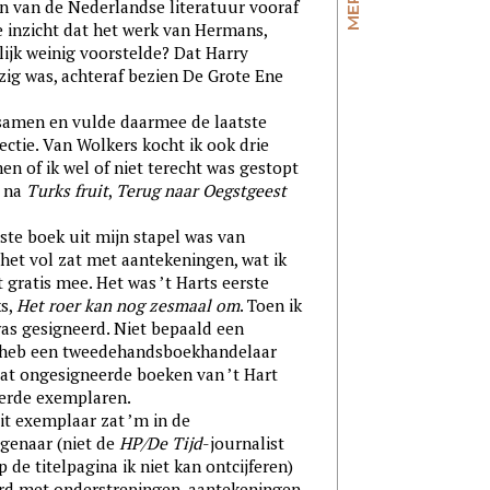
n van de Nederlandse literatuur vooraf
e inzicht dat het werk van Hermans,
ijk weinig voorstelde? Dat Harry
zig was, achteraf bezien De Grote Ene
men en vulde daarmee de laatste
ctie. Van Wolkers kocht ik ook drie
n of ik wel of niet terecht was gestopt
k na
Turks fruit
,
Terug naar Oegstgeest
boek uit mijn stapel was van
het vol zat met aantekeningen, wat ik
t gratis mee. Het was ’t Harts eerste
ks,
Het roer kan nog zesmaal om
. Toen ik
was gesigneerd. Niet bepaald een
k heb een tweedehandsboekhandelaar
at ongesigneerde boeken van ’t Hart
eerde exemplaren.
exemplaar zat ’m in de
igenaar (niet de
HP/De Tijd
-journalist
e titelpagina ik niet kan ontcijferen)
erd met onderstrepingen, aantekeningen