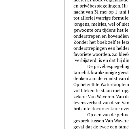
en privébespiegelingen. Hij
nacht van 31 mei op 1 juni
tot allerlei warrige formul
jongens, meisjes, wel of ni
gewoonte om tijdens het le
onderstrepen en bovendien
Zonder het boek zelf te leze
onderstrepingen een heldere
favoriete woorden. Zo bleek
‘verbijsterd’ is
en dat hij di
De privébespiegelingen v
tamelijk krankzinnige geest
denken aan de vondst van 
Op hetzelfde Waterlooplein 
vol bleken te staan met o
zekere Van Waveren. Van de
levensverhaal van deze Van
briljante
documentaire
over
Op een van de geluidsb
gesprek tussen Van Waveren
geval dat de twee een tamel