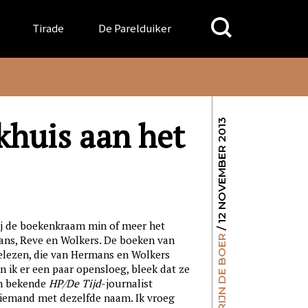
Search
Tirade
De Parelduiker
for:
khuis aan het
/ 12 NOVEMBER 2013
ij de boekenkraam min of meer het
MERIJN DE BOER
ns, Reve en Wolkers. De boeken van
elezen, die van Hermans en Wolkers
n ik er een paar opensloeg, bleek dat ze
en bekende
HP/De Tijd
-journalist
 iemand met dezelfde naam. Ik vroeg