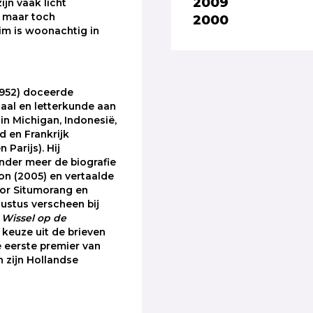
2009
ijn vaak licht
, maar toch
2000
im is woonachtig in
1952) doceerde
aal en letterkunde aan
 in Michigan, Indonesië,
 en Frankrijk
 Parijs). Hij
nder meer de biografie
ron (2005) en vertaalde
tor Situmorang en
gustus verscheen bij
t
Wissel op de
jn keuze uit de brieven
e eerste premier van
n zijn Hollandse