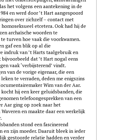
 las het volgens een aantekening in de
 1984 en werd door ’t Hart aangespoord
eringen over zichzelf – contact met
et homoseksueel etcetera. Ook had hij de
zen archaïsche woorden te
 te turven hoe vaak die voorkwamen.
n gaf een blik op al die
 indruk van ’t Harts taalgebruik en
 bijvoorbeeld dat ’t Hart nogal eens
ngen vaak ‘verbijsterend’ vindt.
an de vorige eigenaar, die een
 leken te verraden, deden me enigszins
documentairemaker Wim van der Aar.
kocht hij een keer geluidsbanden, die
pgenomen telefoongesprekken van een
r Aar ging op zoek naar het
 Waveren en maakte daar een werkelijk
.
anden stond een fascinerend
 en zijn moeder. Daaruit bleek in ieder
ijk gestoorde relatie hadden en verder