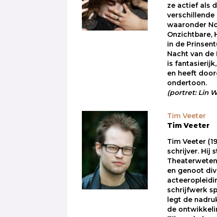
ze actief als 
verschillende
waaronder No
Onzichtbare, 
in de Prinsen
Nacht van de 
is fantasierij
en heeft doo
ondertoon.
(portret: Lin
Tim Veeter
Tim Veeter
Tim Veeter (19
schrijver. Hij
Theaterweten
en genoot div
acteeropleidin
schrijfwerk sp
legt de nadru
de ontwikkeli