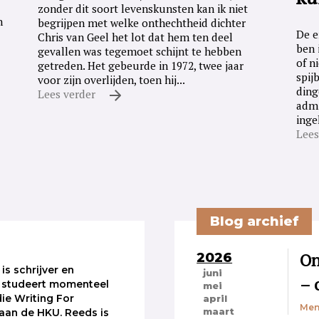
zonder dit soort levenskunsten kan ik niet
n
begrijpen met welke onthechtheid dichter
De e
Chris van Geel het lot dat hem ten deel
ben 
gevallen was tegemoet schijnt te hebben
of n
getreden. Het gebeurde in 1972, twee jaar
spij
voor zijn overlijden, toen hij...
ding
Lees verder
admi
inge
Lees
Blog archief
2026
On
is schrijver en
juni
– 
e studeert momenteel
mei
die Writing For
april
Men
maart
aan de HKU. Reeds is