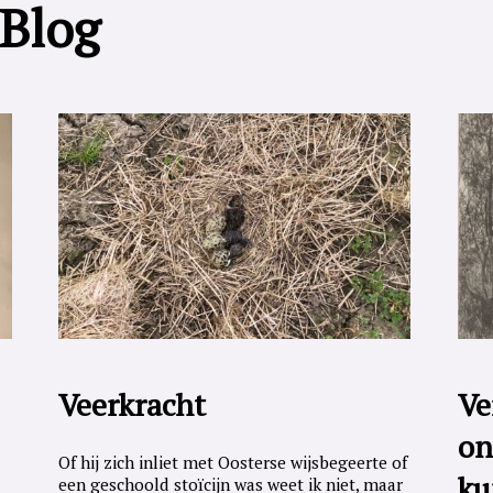
 Blog
Veerkracht
Ve
on
Of hij zich inliet met Oosterse wijsbegeerte of
ku
een geschoold stoïcijn was weet ik niet, maar