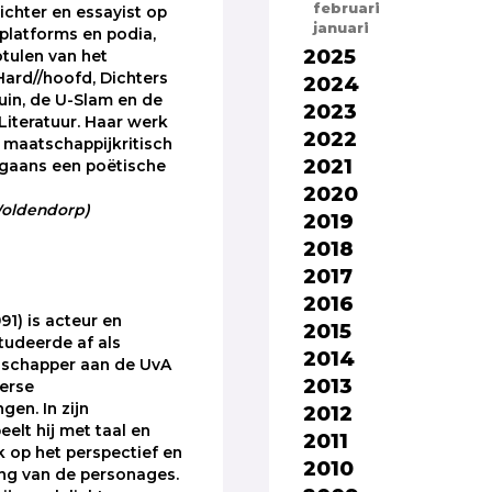
februari
dichter en essayist op
januari
 platforms en podia,
2025
tulen van het
Hard//hoofd, Dichters
2024
tuin, de U-Slam en de
2023
Literatuur. Haar werk
2022
k, maatschappijkritisch
2021
rgaans een poëtische
2020
 Woldendorp)
2019
2018
2017
2016
91) is acteur en
2015
 studeerde af als
2014
schapper aan de UvA
2013
erse
gen. In zijn
2012
eelt hij met taal en
2011
k op het perspectief en
2010
ng van de personages.