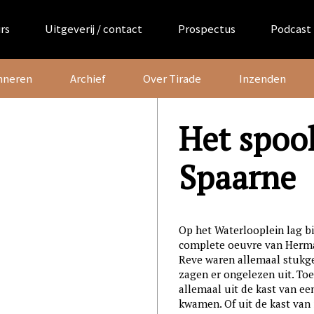
rs
Uitgeverij / contact
Prospectus
Podcast
nneren
Archief
Over Tirade
Inzenden
Het spoo
Spaarne
Op het Waterlooplein lag b
complete oeuvre van Herma
Reve waren allemaal stukg
zagen er ongelezen uit. Toe
allemaal uit de kast van e
kwamen. Of uit de kast van