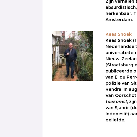
Zijn verhalen z
absurdistisch
herkenbaar. T
Amsterdam.
Kees Snoek
Kees Snoek (
Nederlandse t
universiteiten
Nieuw-Zeeland
(Straatsburg en
publiceerde o
van E. du Per
poëzie van Si
Rendra. In au
Van Oorscho
toekomst
, zi
van Sjahrir (d
Indonesië) aa
geliefde.