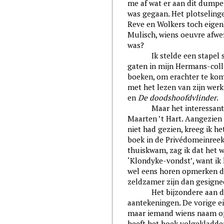
me af wat er aan dit dumpe
was gegaan. Het plotseling
Reve en Wolkers toch eigenl
Mulisch, wiens oeuvre afwe
was?
Ik stelde een stapel sa
gaten in mijn Hermans-colle
boeken, om erachter te kome
met het lezen van zijn wer
en
De doodshoofdvlinder
.
Maar het interessantste 
Maarten ’t Hart. Aangezien 
niet had gezien, kreeg ik he
boek in de Privédomeinree
thuiskwam, zag ik dat het 
‘Klondyke-vondst’, want i
wel eens horen opmerken d
zeldzamer zijn dan gesign
Het bijzondere aan dit 
aantekeningen. De vorige e
maar iemand wiens naam op d
heeft het boek volgekladd