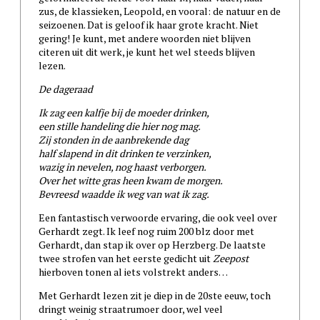
zus, de klassieken, Leopold, en vooral: de natuur en de
seizoenen. Dat is geloof ik haar grote kracht. Niet
gering! Je kunt, met andere woorden niet blijven
citeren uit dit werk, je kunt het wel steeds blijven
lezen.
De dageraad
Ik zag een kalfje bij de moeder drinken,
een stille handeling die hier nog mag.
Zij stonden in de aanbrekende dag
half slapend in dit drinken te verzinken,
wazig in nevelen, nog haast verborgen.
Over het witte gras heen kwam de morgen.
Bevreesd waadde ik weg van wat ik zag.
Een fantastisch verwoorde ervaring, die ook veel over
Gerhardt zegt. Ik leef nog ruim 200 blz door met
Gerhardt, dan stap ik over op Herzberg. De laatste
twee strofen van het eerste gedicht uit
Zeepost
hierboven tonen al iets volstrekt anders…
Met Gerhardt lezen zit je diep in de 20ste eeuw, toch
dringt weinig straatrumoer door, wel veel