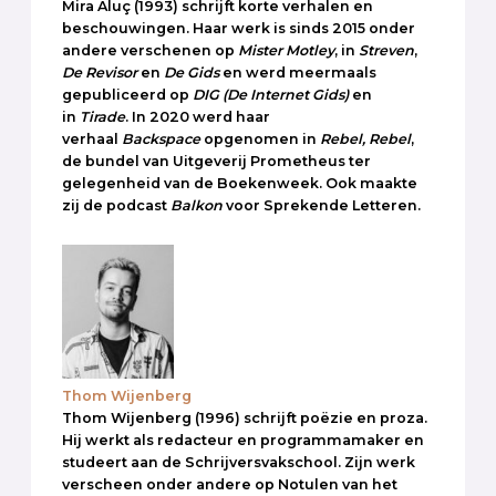
Mira Aluç (1993) schrijft korte verhalen en
beschouwingen. Haar werk is sinds 2015 onder
andere verschenen op
Mister Motley
, in
Streven
,
De Revisor
en
De Gids
en werd meermaals
gepubliceerd op
DIG
(De Internet Gids)
en
in
Tirade
. In 2020 werd haar
verhaal
Backspace
opgenomen in
Rebel, Rebel
,
de bundel van Uitgeverij Prometheus ter
gelegenheid van de Boekenweek. Ook maakte
zij de podcast
Balkon
voor Sprekende Letteren.
Thom Wijenberg
Thom Wijenberg (1996) schrijft poëzie en proza.
Hij werkt als redacteur en programmamaker en
studeert aan de Schrijversvakschool. Zijn werk
verscheen onder andere op Notulen van het