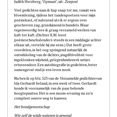
Judith Herzberg, ‘Opmaat’, uit:
Zeepost
Veel gedichten nam ik hap snap tot me, vanuit een
bloemlezing, tijdens het tandenpoetsen voor mijn
poëziekast, of nalezend als ik er ergens over
geschreven zag, grasduinend in bundels. Maar
tegenwoordig lees ik graag verzameld werken van
kaft tot kaft. (Dichter K.M. leest
poëziescheurkalenders steeds in een middagje achter
elkaar uit, vertelde hij me eens.) Dat heeft grote
voordelen, in het oog springend natuurlijk de
ontwikkeling van de dichter, jeugdfrivoliteit voor
ingeklonken wijsheid, gelegenheidswerk netjes
ertussendoor. Een autobiografie in gedichten, beter
samengevat vind je een leven nooit.
Nu ben ik op blz. 523 van de
Verzamelde gedichten
van
Ida Gerhardt beland, in een week of twee. Gerhardt
kende ik voornamelijk van de paar bekende
hoogtepunten. Het is een mooie ervaring nu zo’n
compleet oeuvre weg te kauwen.
Het bondgenootschap
Wie zelf de wijde wateren is gewend