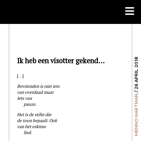
Skip
to
content
Ik heb een visotter gekend…
/ 26 APRIL 2018
[…]
Bevrienden is niet iets
van overdaad maar
MENNO HARTMAN
iets van
pauze.
Het is de stilte die
de toon bepaalt. Ook
van het eskimo
lied.