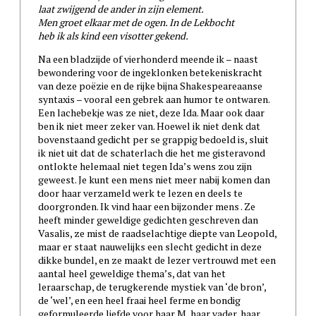
laat zwijgend de ander in zijn element.
Men groet elkaar met de ogen. In de Lekbocht
heb ik als kind een visotter gekend.
Na een bladzijde of vierhonderd meende ik – naast
bewondering voor de ingeklonken betekeniskracht
van deze poëzie en de rijke bijna Shakespeareaanse
syntaxis – vooral een gebrek aan humor te ontwaren.
Een lachebekje was ze niet, deze Ida. Maar ook daar
ben ik niet meer zeker van. Hoewel ik niet denk dat
bovenstaand gedicht per se grappig bedoeld is, sluit
ik niet uit dat de schaterlach die het me gisteravond
ontlokte helemaal niet tegen Ida’s wens zou zijn
geweest. Je kunt een mens niet meer nabij komen dan
door haar verzameld werk te lezen en deels te
doorgronden. Ik vind haar een bijzonder mens . Ze
heeft minder geweldige gedichten geschreven dan
Vasalis, ze mist de raadselachtige diepte van Leopold,
maar er staat nauwelijks een slecht gedicht in deze
dikke bundel, en ze maakt de lezer vertrouwd met een
aantal heel geweldige thema’s, dat van het
leraarschap, de terugkerende mystiek van ‘de bron’,
de ‘wel’, en een heel fraai heel ferme en bondig
geformuleerde liefde voor haar M, haar vader, haar