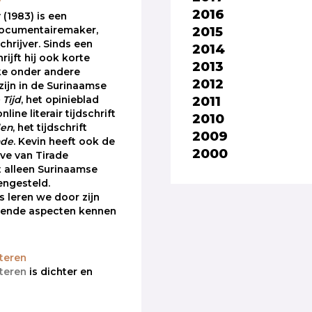
y
2016
 (1983) is een
2015
ocumentairemaker,
schrijver. Sinds een
2014
rijft hij ook korte
2013
ke onder andere
2012
zijn in de Surinaamse
2011
Tijd
, het opinieblad
online literair tijdschrift
2010
den
, het tijdschrift
2009
ade
. Kevin heeft ook de
2000
ave van Tirade
 alleen Surinaamse
engesteld.
 leren we door zijn
llende aspecten kennen
teren
teren
is dichter en