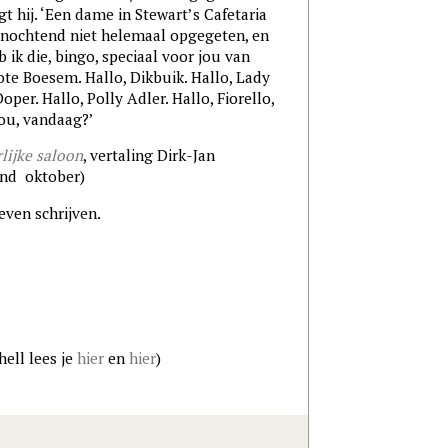
t hij. ‘Een dame in Stewart’s Cafetaria
anochtend niet helemaal opgegeten, en
b ik die, bingo, speciaal voor jou van
rote Boesem. Hallo, Dikbuik. Hallo, Lady
oper. Hallo, Polly Adler. Hallo, Fiorello,
jou, vandaag?’
lijke saloon
, vertaling Dirk-Jan
ind oktober)
even schrijven.
hell lees je
hier
en
hier
)