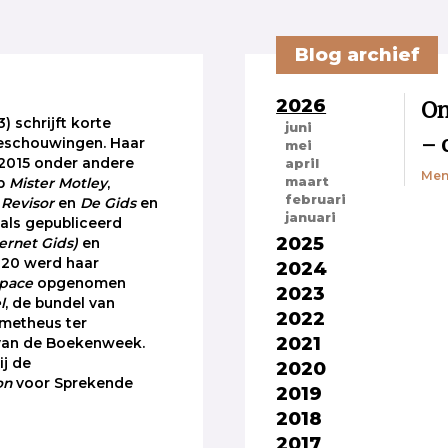
Blog archief
2026
On
3) schrijft korte
juni
– 
beschouwingen. Haar
mei
 2015 onder andere
april
Men
maart
op
Mister Motley
,
februari
Revisor
en
De Gids
en
januari
ls gepubliceerd
2025
ernet Gids)
en
2020 werd haar
2024
pace
opgenomen
2023
l
, de bundel van
2022
ometheus ter
2021
van de Boekenweek.
j de
2020
on
voor Sprekende
2019
2018
2017