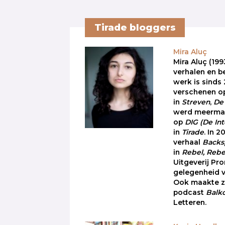
Tirade bloggers
Mira Aluç
Mira Aluç (199
verhalen en 
werk is sinds
verschenen 
in
Streven
,
De 
werd meermaa
op
DIG
(De Int
in
Tirade
. In 
verhaal
Backs
in
Rebel, Rebe
Uitgeverij Pr
gelegenheid 
Ook maakte zi
podcast
Balk
Letteren.