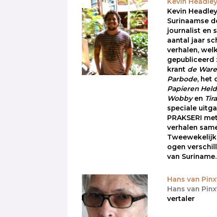
Kevin Headle
Kevin Headley
Surinaamse d
journalist en 
aantal jaar sch
verhalen, wel
gepubliceerd 
krant
de Ware 
Parbode
, het 
Papieren Hel
Wobby
en
Tir
speciale uitg
PRAKSERI met
verhalen sam
Tweewekelijks
ogen verschi
van Suriname.
Hans van Pinx
Hans van Pinx
vertaler