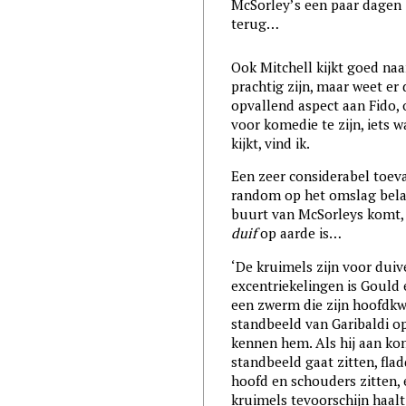
McSorley’s een paar dagen
terug…
Ook Mitchell kijkt goed naa
prachtig zijn, maar weet er
opvallend aspect aan Fido, 
voor komedie te zijn, iets wa
kijkt, vind ik.
Een zeer considerabel toeval
random op het omslag belan
buurt van McSorleys komt, 
duif
op aarde is…
‘De kruimels zijn voor dui
excentriekelingen is Gould 
een zwerm die zijn hoofdkw
standbeeld van Garibaldi o
kennen hem. Als hij aan ko
standbeeld gaat zitten, fla
hoofd en schouders zitten, 
kruimels tevoorschijn haal