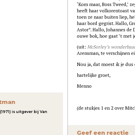
‘Kom maar, Boss Tweed,’ zeg
heeft haar volkorentoast v
toen ze naar buiten liep, he
haar bord gegrist. Hallo, G
Astor*. Hallo, Johannes de D
ouwe bok, hoe gaat ’t met 
(uit:
McSorley’s wonderbaar
Arensman, te verschijnen e
Nou ja, dat moest ik je dus 
hartelijke groet,
Menno
rtman
(de stukjes 1 en 2 over Mitc
971) is uitgever bij Van
Geef een reactie