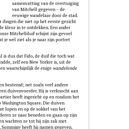
samenvatting van de overtuiging
van Mitchell gegeven – de
eeuwige wandelaar door de stad.
r dingen die niet op het eerste gezicht
 de kleur in te ontdekken. Een ander
onze Mitchellduif schijnt zijn gevoel
t je wel ziet als je naar zijn portret
 is dus dat Fido, de duif die toch wat
dde, zelf een New Yorker is, uit de
en waarschijnlijk de enige
wandelende
ven bestemd; net zoals veel andere
een duivenvoerder. Hij is verknocht aan
artier heeft ingericht op en rondom het
p Washington Square. Die duiven
mt lopen en op de sokkel van het
dderen ze naar beneden en gaan op zijn
en wachten ze tot hij zijn zak met
t. Sommige heeft hij namen gegeven.