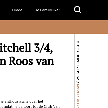
Search
Tirade
De Parelduiker
for:
tchell 3/4,
/ 29 SEPTEMBER 2016
an Roos van
MENNO HARTMAN
s je enthousiasme over het
n omdat je behoort tot de Club Van