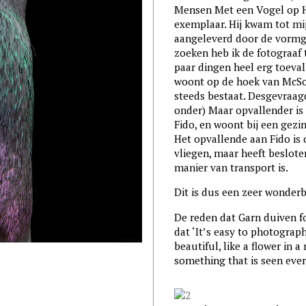
Mensen Met een Vogel op Haa
exemplaar. Hij kwam tot mij
aangeleverd door de vormg
zoeken heb ik de fotograaf 
paar dingen heel erg toeval
woont op de hoek van McSor
steeds bestaat. Desgevraagd 
onder) Maar opvallender is 
Fido, en woont bij een gezi
Het opvallende aan Fido is 
vliegen, maar heeft beslote
manier van transport is.
Dit is dus een zeer wonderb
De reden dat Garn duiven fo
dat ‘It’s easy to photograp
beautiful, like a flower in 
something that is seen ever