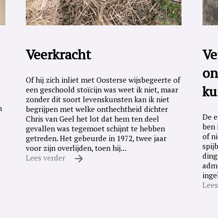
Veerkracht
Ve
on
Of hij zich inliet met Oosterse wijsbegeerte of
ku
een geschoold stoïcijn was weet ik niet, maar
zonder dit soort levenskunsten kan ik niet
n
begrijpen met welke onthechtheid dichter
De e
Chris van Geel het lot dat hem ten deel
ben 
gevallen was tegemoet schijnt te hebben
of n
getreden. Het gebeurde in 1972, twee jaar
spij
voor zijn overlijden, toen hij...
ding
Lees verder
admi
inge
Lees