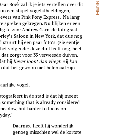
r Boek zal ik je iets vertellen over dit
 in een stapel vogelafbeeldingen,
evers van Pink Pony Express. Na lang
te spreken gekregen. Nu blijken er een
lig te zijn: Andrew Garn, de fotograaf
ley’s Saloon in New York, dat dus nog
stuurt hij een paar foto’s. (zie eentje
het volgende: deze duif leeft nog, heet
n dat zorgt voor 35 verweesde duiven.
dat hij
liever loopt dan vliegt
. Hij
kan
n dat het gewoon niet helemaal zijn
aarlijke vogel.
tografeert in de stad is dat hij meent
h something that is already considered
a meadow, but harder to focus on
yday.’
Daarmee heeft hij wonderlijk
genoeg misschien wel de kortste