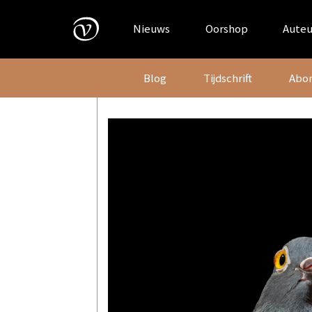
Skip
to
Nieuws
Oorshop
Auteu
content
Blog
Tijdschrift
Abo