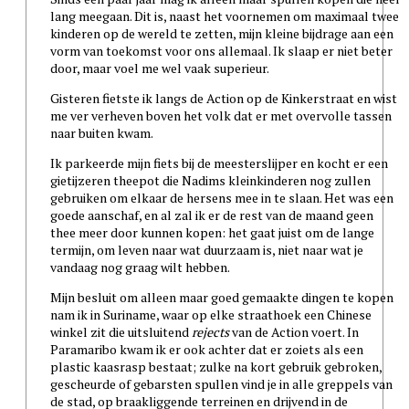
lang meegaan. Dit is, naast het voornemen om maximaal twee
kinderen op de wereld te zetten, mijn kleine bijdrage aan een
vorm van toekomst voor ons allemaal. Ik slaap er niet beter
door, maar voel me wel vaak superieur.
Gisteren fietste ik langs de Action op de Kinkerstraat en wist
me ver verheven boven het volk dat er met overvolle tassen
naar buiten kwam.
Ik parkeerde mijn fiets bij de meesterslijper en kocht er een
gietijzeren theepot die Nadims kleinkinderen nog zullen
gebruiken om elkaar de hersens mee in te slaan. Het was een
goede aanschaf, en al zal ik er de rest van de maand geen
thee meer door kunnen kopen: het gaat juist om de lange
termijn, om leven naar wat duurzaam is, niet naar wat je
vandaag nog graag wilt hebben.
Mijn besluit om alleen maar goed gemaakte dingen te kopen
nam ik in Suriname, waar op elke straathoek een Chinese
winkel zit die uitsluitend
rejects
van de Action voert. In
Paramaribo kwam ik er ook achter dat er zoiets als een
plastic kaasrasp bestaat; zulke na kort gebruik gebroken,
gescheurde of gebarsten spullen vind je in alle greppels van
de stad, op braakliggende terreinen en drijvend in de