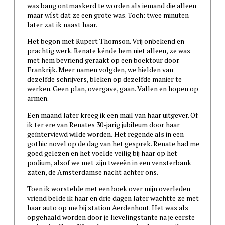
was bang ontmaskerd te worden als iemand die alleen
maar wíst dat ze een grote was. Toch: twee minuten
later zat ik naast haar.
Het begon met Rupert Thomson. Vrij onbekend en
prachtig werk. Renate kénde hem niet alleen, ze was
met hem bevriend geraakt op een boektour door
Frankrijk. Meer namen volgden, we hielden van
dezelfde schrijvers, bleken op dezelfde manier te
werken. Geen plan, overgave, gaan. Vallen en hopen op
armen.
Een maand later kreeg ik een mail van haar uitgever. Of
ik ter ere van Renates 30-jarig jubileum door haar
geïnterviewd wilde worden
.
Het regende als in een
gothic novel op de dag van het gesprek. Renate had me
goed gelezen en het voelde veilig bij haar op het
podium, alsof we met zijn tweeën in een vensterbank
zaten, de Amsterdamse nacht achter ons.
Toen ik worstelde met een boek over mijn overleden
vriend belde ik haar en drie dagen later wachtte ze met
haar auto op me bij station Aerdenhout. Het was als
opgehaald worden door je lievelingstante na je eerste