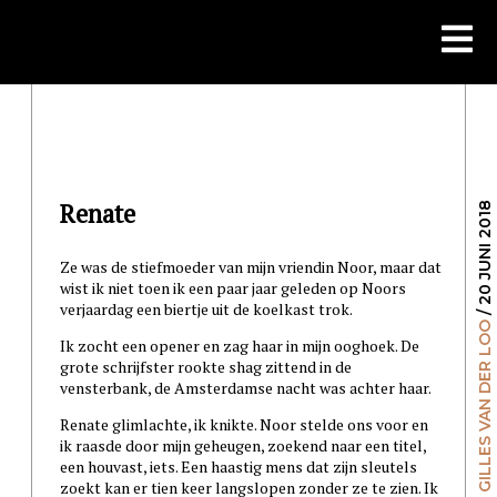
Skip
to
content
Renate
/ 20 JUNI 2018
Ze was de stiefmoeder van mijn vriendin Noor, maar dat
wist ik niet toen ik een paar jaar geleden op Noors
verjaardag een biertje uit de koelkast trok.
GILLES VAN DER LOO
Ik zocht een opener en zag haar in mijn ooghoek. De
grote schrijfster rookte shag zittend in de
vensterbank, de Amsterdamse nacht was achter haar.
Renate glimlachte, ik knikte. Noor stelde ons voor en
ik raasde door mijn geheugen, zoekend naar een titel,
een houvast, iets. Een haastig mens dat zijn sleutels
zoekt kan er tien keer langslopen zonder ze te zien. Ik