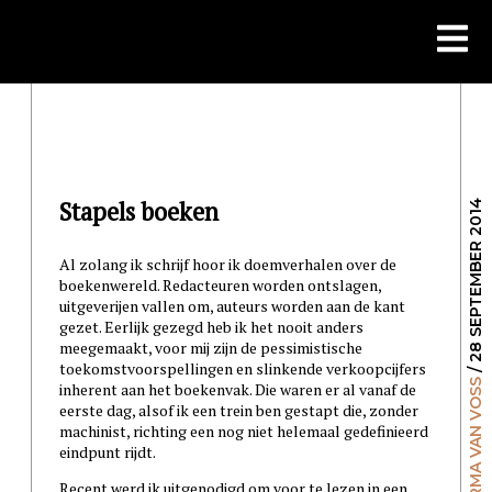
Skip
to
content
Stapels boeken
/ 28 SEPTEMBER 2014
Al zolang ik schrijf hoor ik doemverhalen over de
boekenwereld. Redacteuren worden ontslagen,
uitgeverijen vallen om, auteurs worden aan de kant
gezet. Eerlijk gezegd heb ik het nooit anders
meegemaakt, voor mij zijn de pessimistische
toekomstvoorspellingen en slinkende verkoopcijfers
THOMAS HEERMA VAN VOSS
inherent aan het boekenvak. Die waren er al vanaf de
eerste dag, alsof ik een trein ben gestapt die, zonder
machinist, richting een nog niet helemaal gedefinieerd
eindpunt rijdt.
Recent werd ik uitgenodigd om voor te lezen in een