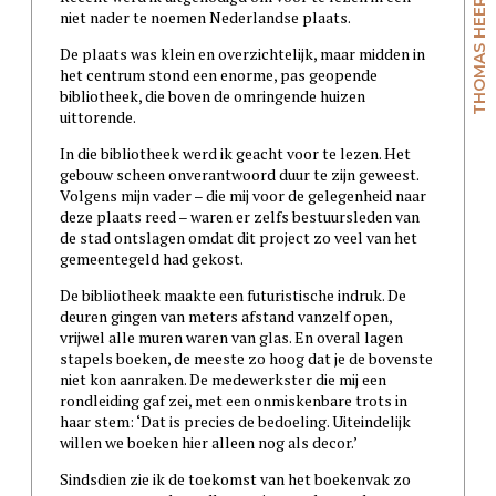
niet nader te noemen Nederlandse plaats.
De plaats was klein en overzichtelijk, maar midden in
het centrum stond een enorme, pas geopende
bibliotheek, die boven de omringende huizen
uittorende.
In die bibliotheek werd ik geacht voor te lezen. Het
gebouw scheen onverantwoord duur te zijn geweest.
Volgens mijn vader – die mij voor de gelegenheid naar
deze plaats reed – waren er zelfs bestuursleden van
de stad ontslagen omdat dit project zo veel van het
gemeentegeld had gekost.
De bibliotheek maakte een futuristische indruk. De
deuren gingen van meters afstand vanzelf open,
vrijwel alle muren waren van glas. En overal lagen
stapels boeken, de meeste zo hoog dat je de bovenste
niet kon aanraken. De medewerkster die mij een
rondleiding gaf zei, met een onmiskenbare trots in
haar stem: ‘Dat is precies de bedoeling. Uiteindelijk
willen we boeken hier alleen nog als decor.’
Sindsdien zie ik de toekomst van het boekenvak zo