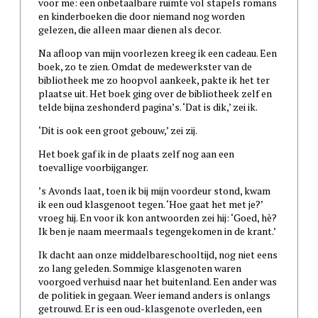
voor me: een onbetaalbare ruimte vol stapels romans
en kinderboeken die door niemand nog worden
gelezen, die alleen maar dienen als decor.
Na afloop van mijn voorlezen kreeg ik een cadeau. Een
boek, zo te zien. Omdat de medewerkster van de
bibliotheek me zo hoopvol aankeek, pakte ik het ter
plaatse uit. Het boek ging over de bibliotheek zelf en
telde bijna zeshonderd pagina’s. ‘Dat is dik,’ zei ik.
‘Dit is ook een groot gebouw,’ zei zij.
Het boek gaf ik in de plaats zelf nog aan een
toevallige voorbijganger.
’s Avonds laat, toen ik bij mijn voordeur stond, kwam
ik een oud klasgenoot tegen. ‘Hoe gaat het met je?’
vroeg hij. En voor ik kon antwoorden zei hij: ‘Goed, hè?
Ik ben je naam meermaals tegengekomen in de krant.’
Ik dacht aan onze middelbareschooltijd, nog niet eens
zo lang geleden. Sommige klasgenoten waren
voorgoed verhuisd naar het buitenland. Een ander was
de politiek in gegaan. Weer iemand anders is onlangs
getrouwd. Er is een oud-klasgenote overleden, een